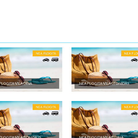
m vremenu.
10-15 noći
ENE O CENI
nute
U JE UKLJUČENO
NEA FLOGITA
NEA FLO
et aranžmana obuhvata: - Prevoz turističkim autobusom (visokopodni i
r, audio i video opremljenost, klima, wi-fi) ili sopstvenim prevozom do
 destinacije - Smeštaj na bazi izabranog broja noćenja u izabranom
u studijima/apartmanima; - Usluge predstavnika agencije organizatora
FLOGITA-VILA DINA
NEA FLOGITA-VILA LEONIDAS
a ili inopartnera tokom boravka; - Troškove organizacije i vođstva puta
U NIJE UKLJUČENO
NEA FLOGITA
NEA FLO
et aranžmana ne obuhvata: - U cenu nije uračunata boravišna taksa. C
eštajnoj jedinici po danu i plaća se na licu mesta - Međunarodno putno
eno osiguranje; - Korišćenje klima uređaja (cena na upit) - Individualne i
oškove putnika, kao i sve ostale usluge koje koristi putnik, a nisu
 programom putovanja, a naprave se u toku puta i u toku boravka u
FLOGITA-VILA BOUZALIS
NEA FLOGITA-VILA ELLINA