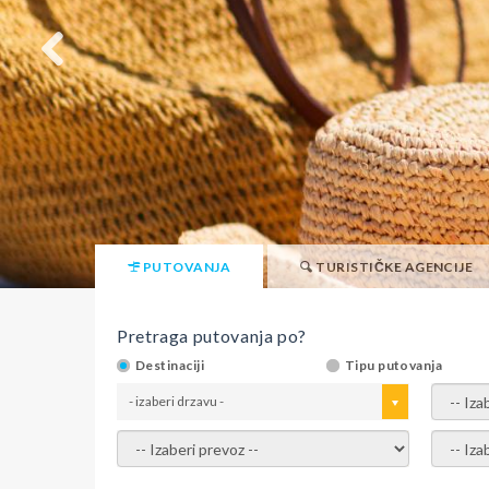
PUTOVANJA
TURISTIČKE AGENCIJE
Pretraga putovanja po?
Destinaciji
Tipu putovanja
- izaberi drzavu -
- izaber
- izaberi prevoz -
- Izaber