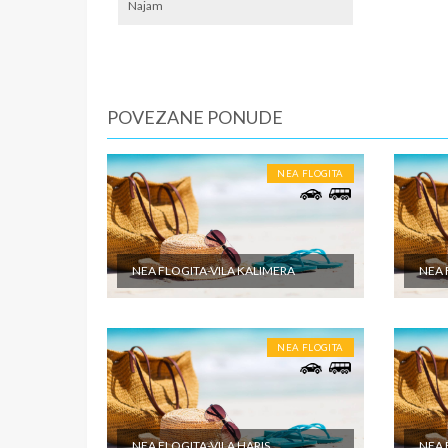
lokalno
Najam
SMENE
Od 7 do 
NAPOM
POVEZANE PONUDE
Fisrt mi
U CEN
NEA FLOGITA
Cena pak
dabldeke
odabrane
objektu 
NEA FLOGITA-VILA KALIMERA
NEA 
putovanj
U CEN
NEA FLOGITA
Cena pak
je po sm
zdravstv
ostale tr
pomenute
NEA FLOGITA-VILA HARIS
NEA 