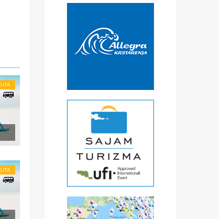
GITA
li
.
GITA
ena