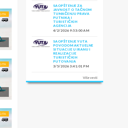
SAOPŠTENJE ZA
JAVNOST O TAČNOM
TUMAČENJU PRAVA
GITA
PUTNIKA I
TURISTIČKIH
AGENCIJA
4/2/2026 9:53:00 AM
SAOPŠTENJE YUTA
POVODOM AKTUELNE
SITUACIJE U IRANU I
REALIZACIJE
TURISTIČKIH
PUTOVANJA
GITA
3/5/2026 3:41:01 PM
Više vesti
GITA