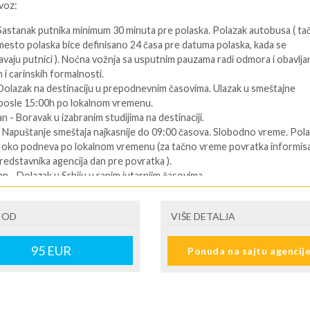
voz:
 Sastanak putnika minimum 30 minuta pre polaska. Polazak autobusa ( ta
mesto polaska bice definisano 24 časa pre datuma polaska, kada se
vaju putnici ). Noćna vožnja sa usputnim pauzama radi odmora i obavlja
 i carinskih formalnosti.
 Dolazak na destinaciju u prepodnevnim časovima. Ulazak u smeštajne
 posle 15:00h po lokalnom vremenu.
an - Boravak u izabranim studijima na destinaciji.
- Napuštanje smeštaja najkasnije do 09:00 časova. Slobodno vreme. Pol
u oko podneva po lokalnom vremenu (za tačno vreme povratka informisa
redstavnika agencija dan pre povratka ).
an - Dolazak u Srbiju u ranim jutarnjim časovima.
ENI prevoz:
 OD
VIŠE DETALJA
Dolazak na destinaciju. Obavezno kontaktirati predstavnika na destinaciji
telefon se nalazi na vuceru koji se preuzima u agenciji ),kako bi putnik
95
EUR
Ponuda na sajtu agencij
formacije o smestaju ( broj sobe, spratnost ). Ulaz u smeštajne jedinice,
:00 časova u određeni tip smeštaja prema uplaćenoj rezervaciji.
 predposlednji dan - boravak na bazi uplaćenih usluga. Slobodno vreme.
i dan. - Napuštanje apartmana/studija najkasnije do 09:00 časova po