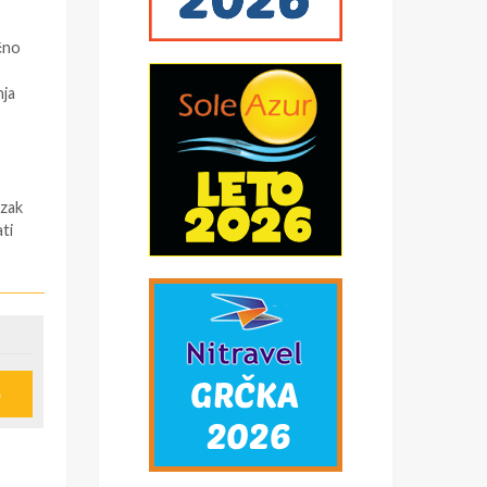
čno
nja
azak
ti
 (
e