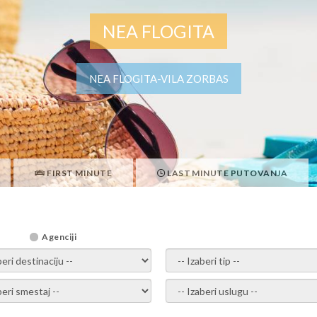
NEA FLOGITA
NEA FLOGITA-VILA ZORBAS
FIRST MINUTE
LAST MINUTE PUTOVANJA
Agenciji
i destinaciju -
- izaberi tip -
ite smestaj -
- Izaberite uslugu -