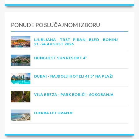
PONUDE PO SLUČAJNOM IZBORU
LJUBLJANA – TRST- PIRAN – BLED – BOHINJ
21.-24.AVGUST 2026
HUNGUEST SUN RESORT 4*
DUBAI - NAJBOLJI HOTELI 4 I 5* NA PLAŽI
VILA BREZA - PARK BORIĆI - SOKOBANJA
DJERBA LETOVANJE