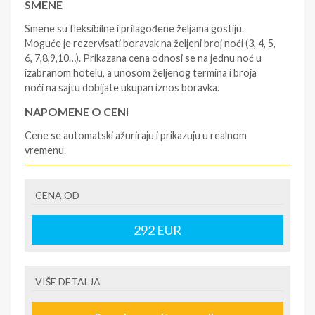
SMENE
Smene su fleksibilne i prilagođene željama gostiju.
Moguće je rezervisati boravak na željeni broj noći (3, 4, 5,
6, 7,8,9,10…). Prikazana cena odnosi se na jednu noć u
izabranom hotelu, a unosom željenog termina i broja
noći na sajtu dobijate ukupan iznos boravka.
NAPOMENE O CENI
Cene se automatski ažuriraju i prikazuju u realnom
vremenu.
U CENU JE UKLJUČENO
CENA OD
- rezervisane i potvrđene usluge u izabranoj smeštajnoj
jedinici prema opisu - korišćenje hotelskih sadržaja
prema opisu - uslugu rezervacije - organizaciju
292
EUR
putovanja.
U CENU NIJE UKLJUČENO
VIŠE DETALJA
- boravišne takse (naknada za otpornost na klimatsku
krizu) na destinaciji, plaćaju se na recepciji