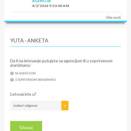
AGENCIJA
4/2/2026 9:53:00 AM
Više vesti
YUTA - ANKETA
Da li na letovanje putujete sa agencijom ili u sopstvenom
aranžmanu:
SA AGENCIJOM
U SOPSTVENOM ARANŽMANU
Letovaćete u?
izaberi odgovor
Glasaj