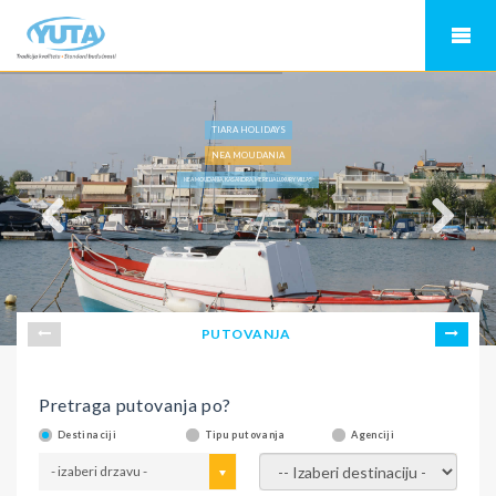
TIARA HOLIDAYS
NEA MOUDANIA
NEA MOUDANIA, KASANDRA, MERELIA LUXURY VILLAS
PUTOVANJA
Pretraga putovanja po?
Destinaciji
Tipu putovanja
Agenciji
- izaberi drzavu -
- izaberi destinaciju -