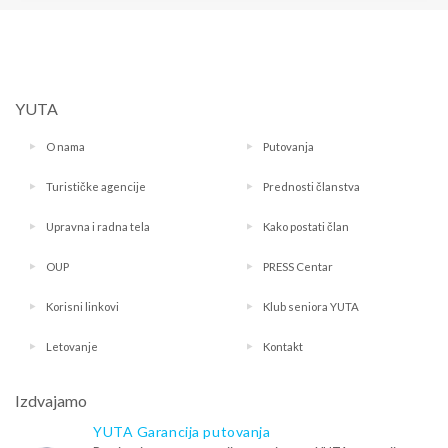
YUTA
O nama
Putovanja
Turističke agencije
Prednosti članstva
Upravna i radna tela
Kako postati član
OUP
PRESS Centar
Korisni linkovi
Klub seniora YUTA
Letovanje
Kontakt
Izdvajamo
YUTA Garancija putovanja