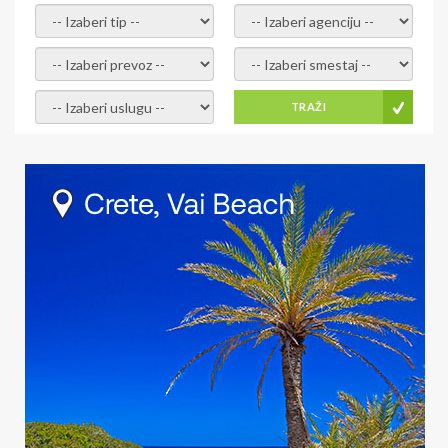
- izaberi tip -
- izaberi agenciju -
- izaberi prevoz -
- Izaberite smestaj -
- Izaberite uslugu -
TRAŽI