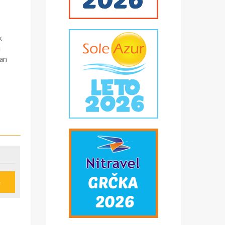
k
u
pan
e
u
ije
obi,
*