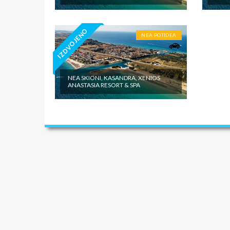
IZDVOJENO
NEA POTIDEA
NEA SKIONI, KASANDRA, XENIOS
ANASTASIA RESORT & SPA