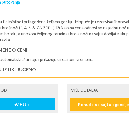
 putovanja
 fleksibilne i prilagođene željama gostiju. Moguće je rezervisati borava
i broj noći (3, 4, 5, 6, 7,8,9,10…). Prikazana cena odnosi se na jednu noć 
m hotelu, a unosom željenog termina i broja noći na sajtu dobijate uku
ravka.
ENE O CENI
automatski ažuriraju i prikazuju u realnom vremenu.
U JE UKLJUČENO
isane i potvrđene usluge u izabranoj smeštajnoj jedinici prema opisu -
je hotelskih sadržaja prema opisu - uslugu rezervacije - organizaciju
 OD
VIŠE DETALJA
a.
U NIJE UKLJUČENO
59
EUR
Ponuda na sajtu agencij
šne takse (naknada za otpornost na klimatsku krizu) na destinaciji, plaćaj
cepciji hotela/apartmana za hotele sa 1* i 2* i nekategorisane sobe /stud
ane iznosi 2€ po sobi, po noćenju za hotele sa 3* iznosi 5€ dnevno po s
ju za hotele sa 4*iznosi 10€ dnevno po sobi, po noćenju za hotele sa 5