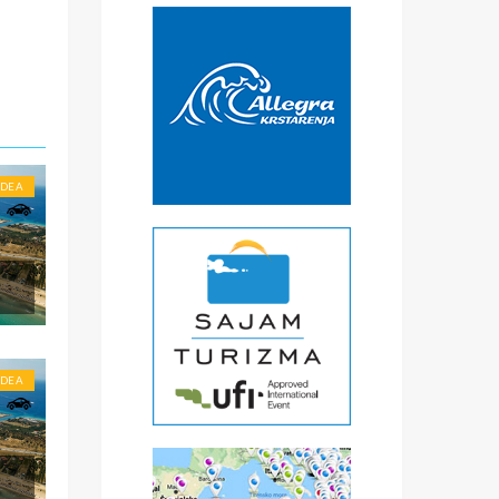
€
čke
a
) -
ise
IDEA
IDEA