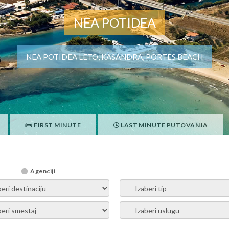
NEA POTIDEA
NEA POTIDEA LETO, KASANDRA, PORTES BEACH
FIRST MINUTE
LAST MINUTE PUTOVANJA
Agenciji
i destinaciju -
- izaberi tip -
ite smestaj -
- Izaberite uslugu -