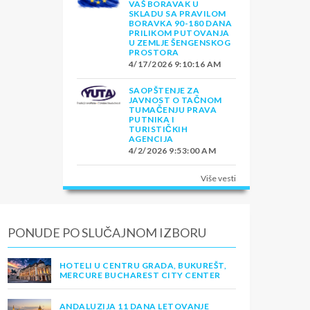
VAŠ BORAVAK U
SKLADU SA PRAVILOM
BORAVKA 90-180 DANA
PRILIKOM PUTOVANJA
U ZEMLJE ŠENGENSKOG
PROSTORA
4/17/2026 9:10:16 AM
SAOPŠTENJE ZA
JAVNOST O TAČNOM
TUMAČENJU PRAVA
PUTNIKA I
TURISTIČKIH
AGENCIJA
4/2/2026 9:53:00 AM
Više vesti
PONUDE PO SLUČAJNOM IZBORU
HOTELI U CENTRU GRADA, BUKUREŠT,
MERCURE BUCHAREST CITY CENTER
ANDALUZIJA 11 DANA LETOVANJE