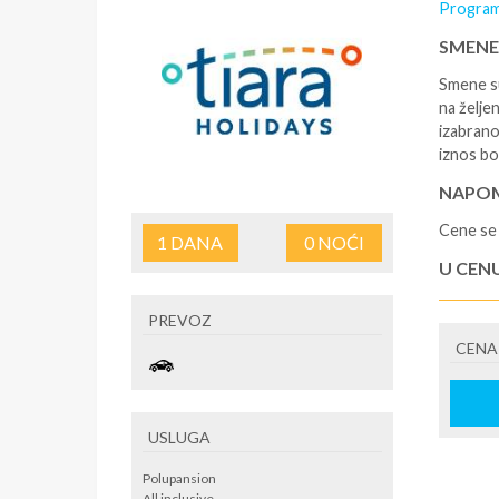
Program
SMENE
Smene su
na željen
izabrano
iznos bo
NAPOM
Cene se 
1
DANA
0
NOĆI
U CEN
- rezerv
PREVOZ
korišćen
CENA
putovanj
U CEN
- boravi
USLUGA
se na re
/ apartm
Polupansion
po noćen
All inclusive