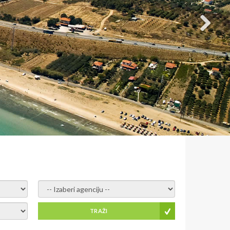
- izaberi agenciju -
TRAŽI