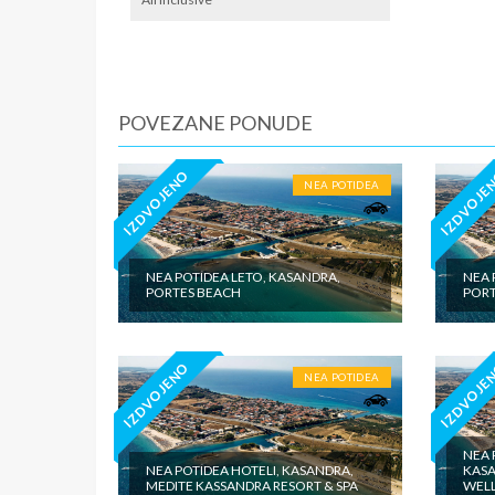
iznosi 1
dnevno p
agencije
Covid 19
fakultat
POVEZANE PONUDE
plaćaju u
IZDVOJENO
IZDVOJE
NEA POTIDEA
NEA POTIDEA LETO, KASANDRA,
NEA 
PORTES BEACH
PORT
IZDVOJENO
IZDVOJE
NEA POTIDEA
NEA 
NEA POTIDEA HOTELI, KASANDRA,
KAS
MEDITE KASSANDRA RESORT & SPA
WELL