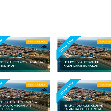
5€ dnevno po sobi, po noćenju za samostalan boravak u vilama iznosi 15
o sobi, po noćenju - putno zdravstveno osiguranje. Preporuka turisti
 Tiara Holidaysje da putnik poseduje navedeno osiguranje, uz pokriće z
 - usluge za koje je predviđena doplata na licumesta (parking, baby cot…
ivne izlete po cenovniku našeg inopartnera na konkretnoj destinaciji koj
 valuti domicilne zemlje na licu mesta. - individualne troškove.
NO
IZDVOJENO
NEA POTIDEA
NEA POT
POTIDEA LETO 2026, KASANDRA,
NEA POTIDEA LETOVANJE,
ES LITHOS
KASANDRA, ISTION CLUB
NO
IZDVOJENO
NEA POTIDEA
NEA POT
POTIDEA HOTELSKI SMEŠTAJ,
ANDRA, POMEGRANATE
NEA POTIDEA ALL INCLUSIVE,
NESS SPA
KASANDRA, POTIDEA PALACE