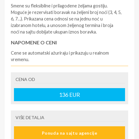
Smene su fleksibilne i prilagođene željama gostiju.
Moguće je rezervisati boravak na željeni broj noći (3, 4, 5,
6, 7…). Prikazana cena odnosi se na jednu noć u
izabranom hotelu, a unosom željenog termina i broja
noći na sajtu dobijate ukupan iznos boravka.
NAPOMENE O CENI
Cene se automatski ažuriraju i prikazuju u realnom
vremenu.
U CENU JE UKLJUČENO
CENA OD
- rezervisane i potvrđene usluge u izabranoj smeštajnoj
jedinici prema opisu - korišćenje hotelskih sadržaja
prema opisu - uslugu rezervacije - organizaciju
136
EUR
putovanja
U CENU NIJE UKLJUČENO
VIŠE DETALJA
- boravišne takse (naknada za otpornost na klimatsku
krizu) na destinaciji, plaćaju se na recepciji
Ponuda na sajtu agencije
hotela/apartmana za hotele sa 1* i 2* i nekategorisane