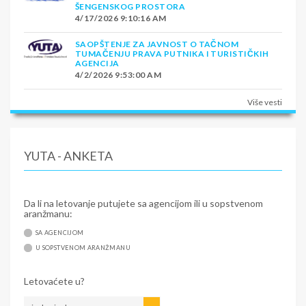
ŠENGENSKOG PROSTORA
4/17/2026 9:10:16 AM
SAOPŠTENJE ZA JAVNOST O TAČNOM
TUMAČENJU PRAVA PUTNIKA I TURISTIČKIH
AGENCIJA
4/2/2026 9:53:00 AM
Više vesti
YUTA - ANKETA
Da li na letovanje putujete sa agencijom ili u sopstvenom
aranžmanu:
SA AGENCIJOM
U SOPSTVENOM ARANŽMANU
Letovaćete u?