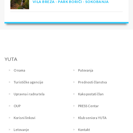
VILA BREZA - PARK BORIĆI - SOKOBANJA
YUTA
O nama
Putovanja
Turističke agencije
Prednosti članstva
Upravna i radna tela
Kako postati član
OUP
PRESS Centar
Korisni linkovi
Klub seniora YUTA
Letovanje
Kontakt