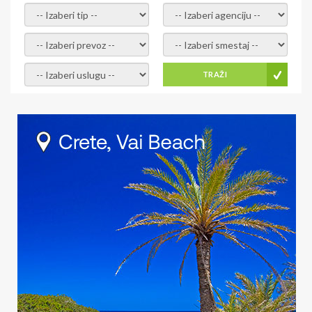
- izaberi tip -
- izaberi agenciju -
- izaberi prevoz -
- Izaberite smestaj -
- Izaberite uslugu -
TRAŽI