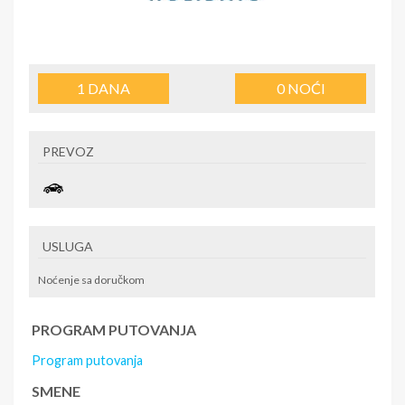
1
DANA
0
NOĆI
PREVOZ
USLUGA
Noćenje sa doručkom
PROGRAM PUTOVANJA
Program putovanja
SMENE