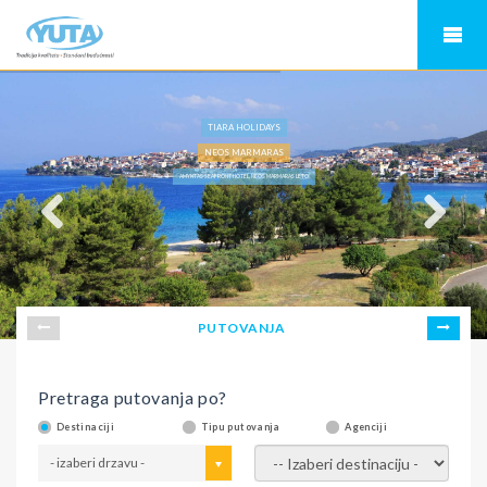
TIARA HOLIDAYS
NEOS MARMARAS
AMYNTAS SEAFRONT HOTEL, NEOS MARMARAS LETO
PUTOVANJA
Pretraga putovanja po?
Destinaciji
Tipu putovanja
Agenciji
- izaberi drzavu -
- izaberi destinaciju -