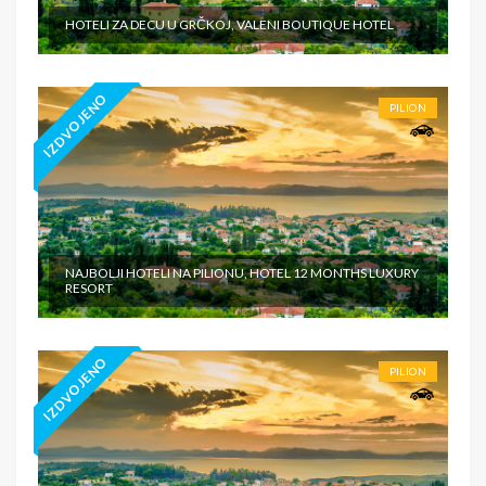
HOTELI ZA DECU U GRČKOJ, VALENI BOUTIQUE HOTEL
IZDVOJENO
PILION
NAJBOLJI HOTELI NA PILIONU, HOTEL 12 MONTHS LUXURY
RESORT
IZDVOJENO
PILION