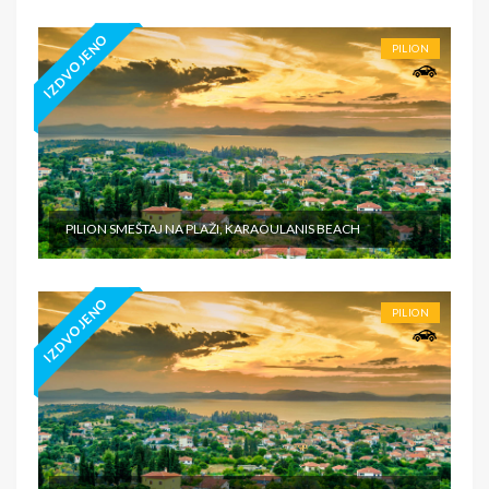
IZDVOJENO
PILION
PILION SMEŠTAJ NA PLAŽI, KARAOULANIS BEACH
IZDVOJENO
PILION