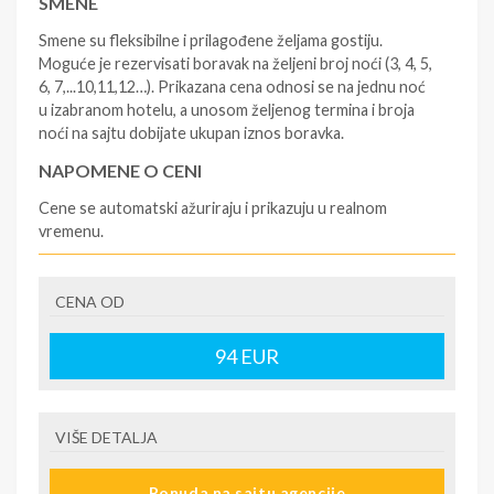
SMENE
Smene su fleksibilne i prilagođene željama gostiju.
Moguće je rezervisati boravak na željeni broj noći (3, 4, 5,
6, 7,...10,11,12…). Prikazana cena odnosi se na jednu noć
u izabranom hotelu, a unosom željenog termina i broja
noći na sajtu dobijate ukupan iznos boravka.
NAPOMENE O CENI
Cene se automatski ažuriraju i prikazuju u realnom
vremenu.
U CENU JE UKLJUČENO
CENA OD
- rezervisane i potvrđene usluge u izabranoj smeštajnoj
jedinici prema opisu - korišćenje hotelskih sadržaja
prema opisu - uslugu rezervacije - organizaciju
94
EUR
putovanja
U CENU NIJE UKLJUČENO
VIŠE DETALJA
- boravišne takse (naknada za otpornost na klimatsku
krizu) na destinaciji, plaćaju se na recepciji
Ponuda na sajtu agencije