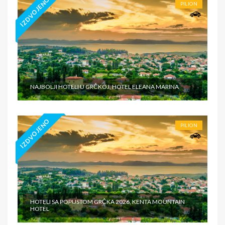
IZDVOJENO
PILION
NAJBOLJI HOTELI U GRČKOJ, HOTEL ELEANA MARINA
IZDVOJENO
PILION
HOTELI SA POPUSTOM GRČKA 2026, KENTA MOUNTAIN
HOTEL