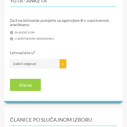
YUTA - ANKETA
Da li na letovanje putujete sa agencijom ili u sopstvenom
aranžmanu:
SA AGENCIJOM
U SOPSTVENOM ARANŽMANU
Letovaćete u?
izaberi odgovor
Glasaj
ČLANICE PO SLUČAJNOM IZBORU