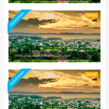
IZDVOJENO
PILION
HOTEL LEDA VILLAGE RESORT, LETO 2026
IZDVOJENO
PILION