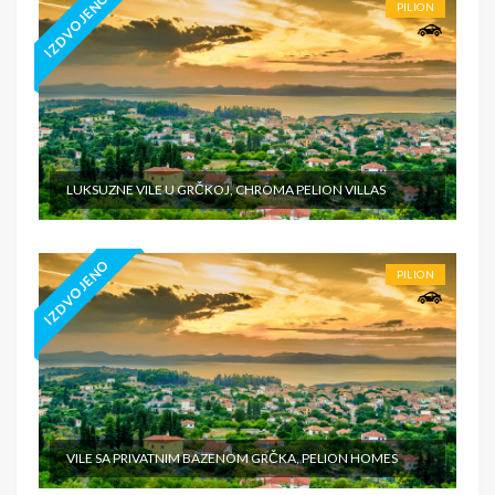
IZDVOJENO
PILION
LUKSUZNE VILE U GRČKOJ, CHROMA PELION VILLAS
IZDVOJENO
PILION
VILE SA PRIVATNIM BAZENOM GRČKA, PELION HOMES