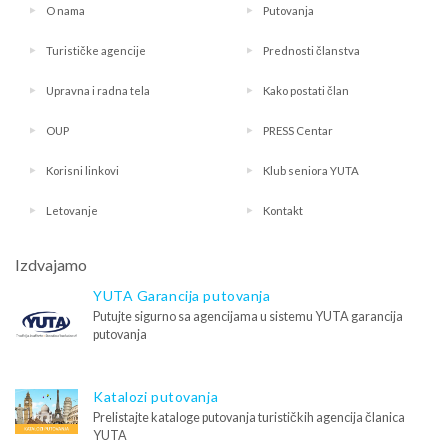
O nama
Putovanja
Turističke agencije
Prednosti članstva
Upravna i radna tela
Kako postati član
OUP
PRESS Centar
Korisni linkovi
Klub seniora YUTA
Letovanje
Kontakt
Izdvajamo
YUTA Garancija putovanja
Putujte sigurno sa agencijama u sistemu YUTA garancija
putovanja
Katalozi putovanja
Prelistajte kataloge putovanja turističkih agencija članica
YUTA