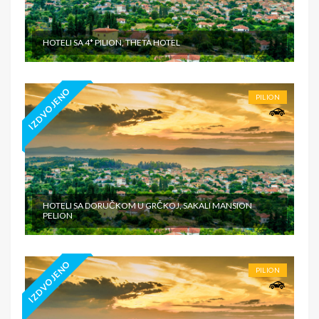
HOTELI SA 4* PILION, THETA HOTEL
IZDVOJENO
PILION
HOTELI SA DORUČKOM U GRČKOJ, SAKALI MANSION
PELION
IZDVOJENO
PILION