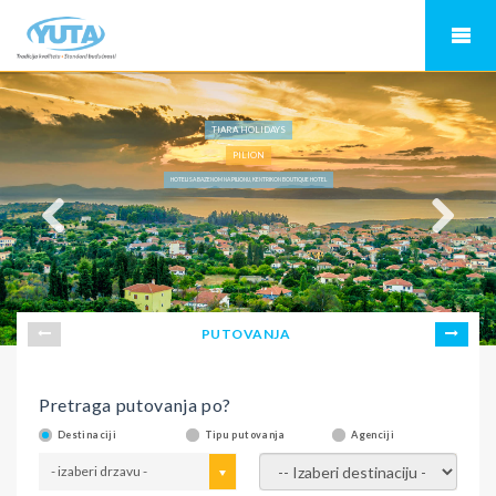
TIARA HOLIDAYS
PILION
HOTELI SA BAZENOM NA PILIONU, KENTRIKON BOUTIQUE HOTEL
PUTOVANJA
Pretraga putovanja po?
Destinaciji
Tipu putovanja
Agenciji
- izaberi drzavu -
- izaberi destinaciju -