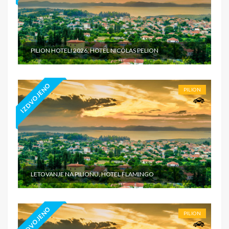
PILION HOTELI 2026, HOTEL NICOLAS PELION
IZDVOJENO
PILION
LETOVANJE NA PILIONU, HOTEL FLAMINGO
IZDVOJENO
PILION