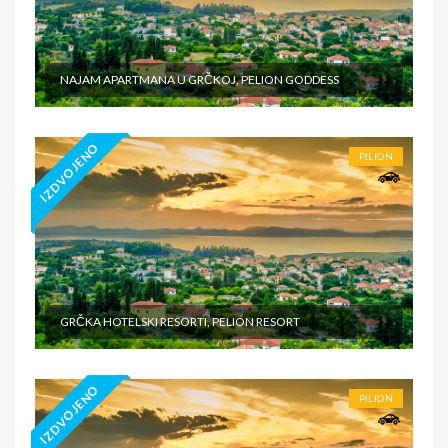
NAJAM APARTMANA U GRČKOJ, PELION GODDESS
IZDVOJENO
PILION
GRČKA HOTELSKI RESORTI, PELION RESORT
IZDVOJENO
PILION