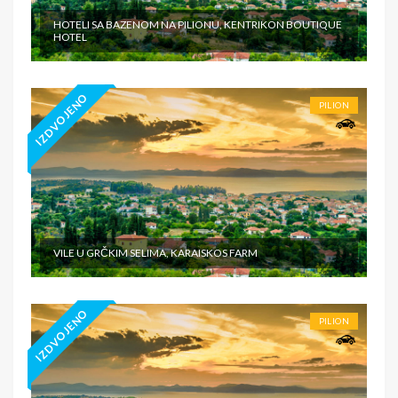
HOTELI SA BAZENOM NA PILIONU, KENTRIKON BOUTIQUE
HOTEL
IZDVOJENO
PILION
VILE U GRČKIM SELIMA, KARAISKOS FARM
IZDVOJENO
PILION