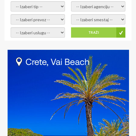
- izaberi tip -
- izaberi agenciju -
- izaberi prevoz -
- Izaberite smestaj -
- Izaberite uslugu -
TRAŽI