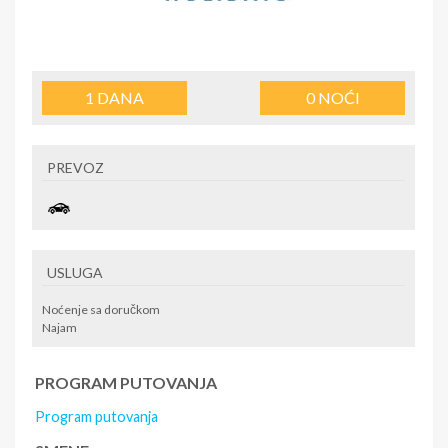
1
DANA
0
NOĆI
PREVOZ
USLUGA
Noćenje sa doručkom
Najam
PROGRAM PUTOVANJA
Program putovanja