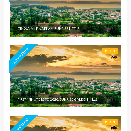
GRČKA, VILE NA PLAŽI, SUNRISE LITTLE
IZDVOJENO
PILION
FIRST MINUTE LETO 2026, SUNRISE GARDEN HILLS
IZDVOJENO
PILION