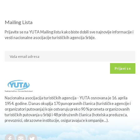
Mailing Lista
Prijavite se na YUTA Mailing listu kako biste dobili sve najnovije informacije i
vesti nacionalne asocijacije turističkih agencija Srbije.
Prijavi se
Nacionalna asocijacija turističkih agencija - YUTA osnovana je 16. aprila
1954. godine. Danas okuplja 170 punopravnih članica (turističke agencije i
organizatori putovanja) koje ostvaruju preko 90 % prometa organizovanih
turističkih putovanja u Srbiji i 48 pridruženih članica (hotelska preduzeća,
prevoznici, obrazovne institucije, osiguravajuće kompanije...).