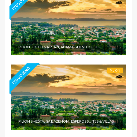
IZDVOJENO
PILION HOTELI NA PLAŽI, ADAMA GUESTHOUSES
IZDVOJENO
PILION
PILION SMEŠTAJ SA BAZENOM, ESPEROS SUITES & VILLAS