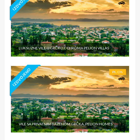
IZDVOJENO
LUKSUZNE VILE U GRČKOJ, CHROMA PELION VILLAS
IZDVOJENO
PILION
VILE SA PRIVATNIM BAZENOM GRČKA, PELION HOMES