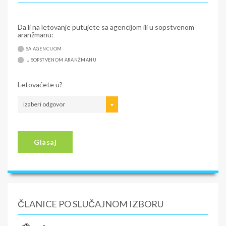
Da li na letovanje putujete sa agencijom ili u sopstvenom
aranžmanu:
SA AGENCIJOM
U SOPSTVENOM ARANŽMANU
Letovaćete u?
izaberi odgovor
Glasaj
ČLANICE PO SLUČAJNOM IZBORU