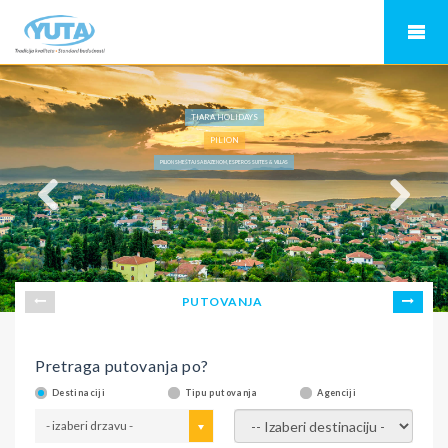
TIARA HOLIDAYS
PILION
PILION SMEŠTAJ SA BAZENOM, ESPEROS SUITES & VILLAS
PUTOVANJA
Pretraga putovanja po?
Destinaciji
Tipu putovanja
Agenciji
- izaberi drzavu -
- izaberi destinaciju -