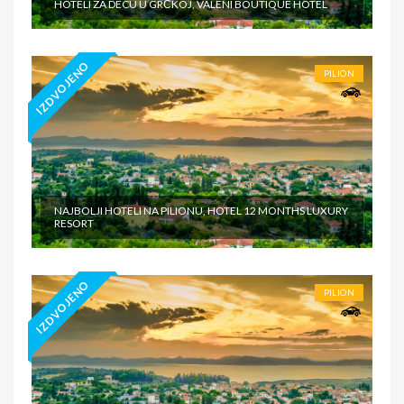
HOTELI ZA DECU U GRČKOJ, VALENI BOUTIQUE HOTEL
IZDVOJENO
PILION
NAJBOLJI HOTELI NA PILIONU, HOTEL 12 MONTHS LUXURY
RESORT
IZDVOJENO
PILION