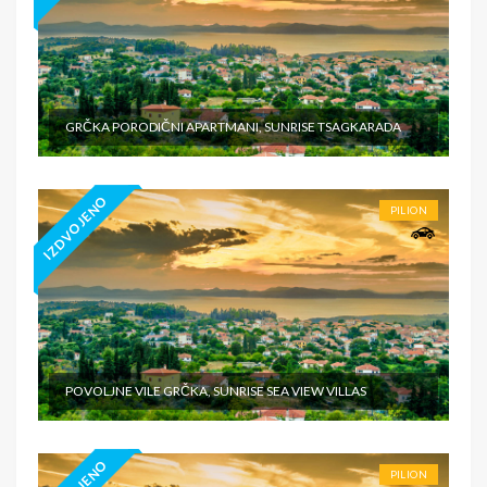
GRČKA PORODIČNI APARTMANI, SUNRISE TSAGKARADA
IZDVOJENO
PILION
POVOLJNE VILE GRČKA, SUNRISE SEA VIEW VILLAS
PILION