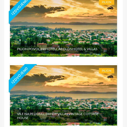
IZDVOJENO
PILION
PILION POVOLJNI HOTELI, AEOLOS HOTEL & VILLAS
IZDVOJENO
PILION
VILE NA PELIONU, DANDY VILLAS VINTAGE COTTAGE
HOUSE