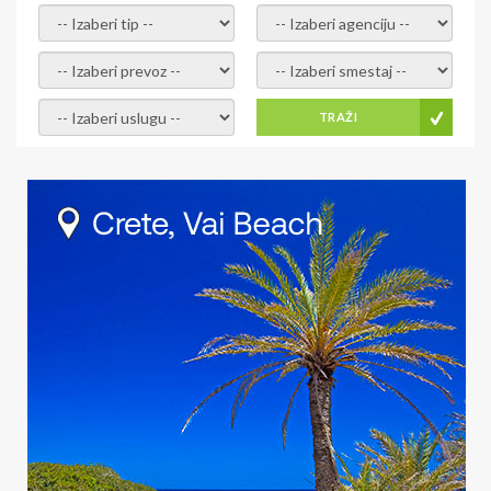
- izaberi tip -
- izaberi agenciju -
- izaberi prevoz -
- Izaberite smestaj -
- Izaberite uslugu -
TRAŽI