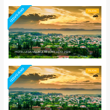
IZDVOJENO
PILION
HOTEL LEDA VILLAGE RESORT, LETO 2026
IZDVOJENO
PILION