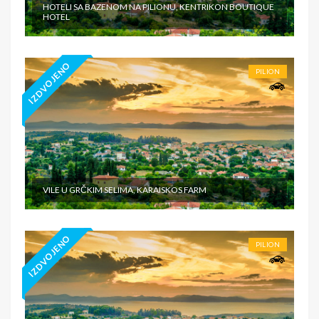
HOTELI SA BAZENOM NA PILIONU, KENTRIKON BOUTIQUE
HOTEL
IZDVOJENO
PILION
VILE U GRČKIM SELIMA, KARAISKOS FARM
IZDVOJENO
PILION