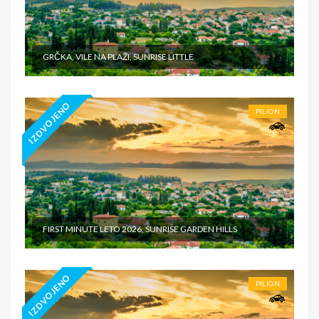
GRČKA, VILE NA PLAŽI, SUNRISE LITTLE
IZDVOJENO
PILION
FIRST MINUTE LETO 2026, SUNRISE GARDEN HILLS
IZDVOJENO
PILION