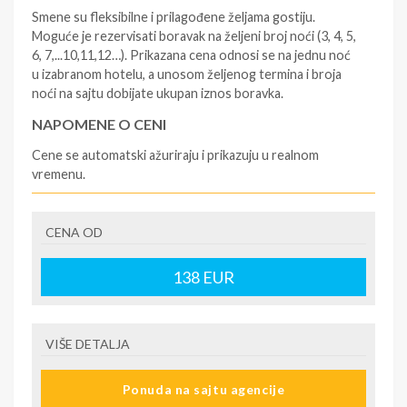
Smene su fleksibilne i prilagođene željama gostiju.
Moguće je rezervisati boravak na željeni broj noći (3, 4, 5,
6, 7,...10,11,12…). Prikazana cena odnosi se na jednu noć
u izabranom hotelu, a unosom željenog termina i broja
noći na sajtu dobijate ukupan iznos boravka.
NAPOMENE O CENI
Cene se automatski ažuriraju i prikazuju u realnom
vremenu.
U CENU JE UKLJUČENO
CENA OD
- rezervisane i potvrđene usluge u izabranoj smeštajnoj
jedinici prema opisu - korišćenje hotelskih sadržaja
prema opisu - uslugu rezervacije - organizaciju
138
EUR
putovanja
U CENU NIJE UKLJUČENO
VIŠE DETALJA
- boravišne takse (naknada za otpornost na klimatsku
krizu) na destinaciji, plaćaju se na recepciji
Ponuda na sajtu agencije
hotela/apartmana za hotele sa 1* i 2* i nekategorisane