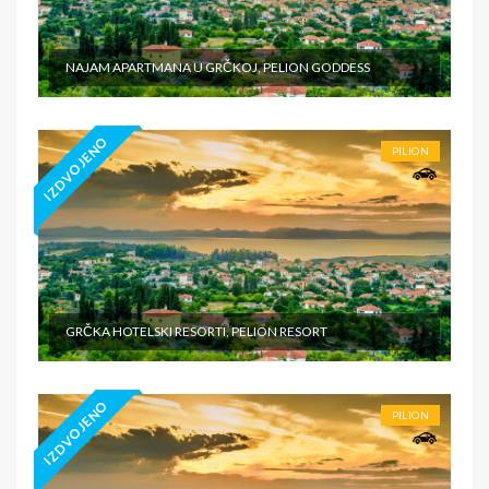
NAJAM APARTMANA U GRČKOJ, PELION GODDESS
IZDVOJENO
PILION
GRČKA HOTELSKI RESORTI, PELION RESORT
IZDVOJENO
PILION