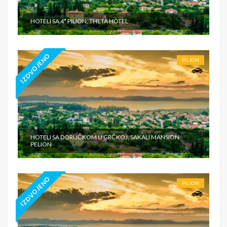
HOTELI SA 4* PILION, THETA HOTEL
IZDVOJENO
PILION
HOTELI SA DORUČKOM U GRČKOJ, SAKALI MANSION
PELION
IZDVOJENO
PILION