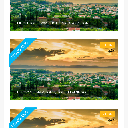
PILION HOTELI 2026, HOTEL NICOLAS PELION
IZDVOJENO
PILION
LETOVANJE NA PILIONU, HOTEL FLAMINGO
IZDVOJENO
PILION