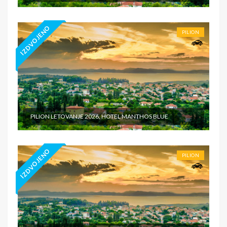
IZDVOJENO
PILION
PILION LETOVANJE 2026, HOTEL MANTHOS BLUE
IZDVOJENO
PILION