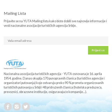
Mailing Lista
Prijavite se na YUTA Mailing listu kako biste dobili sve najnovije informacije i
vesti nacionalne asocijacije turističkih agencija Srbije.
Prijavi se
Nacionalna asocijacija turističkih agencija - YUTA osnovana je 16. aprila
1954. godine. Danas okuplja 170 punopravnih članica (turističke agencije i
organizatori putovanja) koje ostvaruju preko 90 % prometa organizovanih
turističkih putovanja u Srbiji i 48 pridruženih članica (hotelska preduzeća,
prevoznici, obrazovne institucije, osiguravajuće kompanije...).