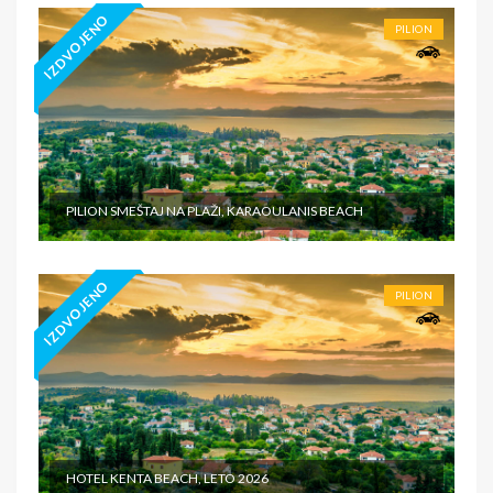
IZDVOJENO
PILION
PILION SMEŠTAJ NA PLAŽI, KARAOULANIS BEACH
IZDVOJENO
PILION
HOTEL KENTA BEACH, LETO 2026