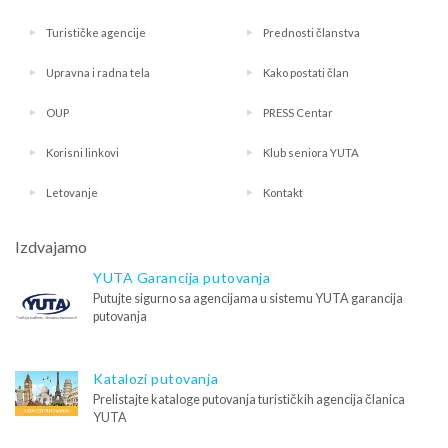
Turističke agencije
Prednosti članstva
Upravna i radna tela
Kako postati član
OUP
PRESS Centar
Korisni linkovi
Klub seniora YUTA
Letovanje
Kontakt
Izdvajamo
YUTA Garancija putovanja
Putujte sigurno sa agencijama u sistemu YUTA garancija
putovanja
Katalozi putovanja
Prelistajte kataloge putovanja turističkih agencija članica
YUTA