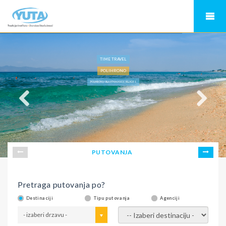
TIME TRAVEL
POLIHRONO
POLIHRONO-VILA ATHANASIOS VILLAGE 1
PUTOVANJA
Pretraga putovanja po?
Destinaciji
Tipu putovanja
Agenciji
- izaberi drzavu -
- izaberi destinaciju -