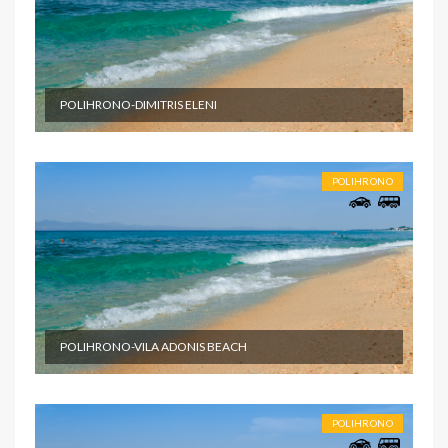
noćenja u izabranom objektu u studijima/apartmanima; -
Usluge predstavnika agencije organizatora putovanja ili
inopartnera tokom boravka; - Troškove organizacije i
vođstva puta.
POLIHRONO-DIMITRIS ELENI
U CENU NIJE UKLJUČENO
Cena paket aranžmana ne obuhvata: - U cenu nije
uračunata boravišna taksa. Cena je po smeštajnoj jedinici
POLIHRONO
po danu i plaća se na licu mesta - Međunarodno putno
zdravstveno osiguranje; - Korišćenje klima uređaja (cena
na upit) - Individualne i ostale troškove putnika, kao i sve
ostale usluge koje koristi putnik, a nisu pomenute
programom putovanja, a naprave se u
POLIHRONO-VILA ADONIS BEACH
POLIHRONO