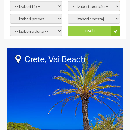
- izaberi tip -
- izaberi agenciju -
- izaberi prevoz -
- Izaberite smestaj -
- Izaberite uslugu -
TRAŽI