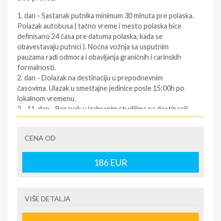
1. dan - Sastanak putnika minimum 30 minuta pre polaska.
Polazak autobusa ( tačno vreme i mesto polaska bice
definisano 24 časa pre datuma polaska, kada se
obavestavaju putnici ). Noćna vožnja sa usputnim
pauzama radi odmora i obavljanja graničnih i carinskih
formalnosti.
2. dan - Dolazak na destinaciju u prepodnevnim
časovima. Ulazak u smeštajne jedinice posle 15:00h po
lokalnom vremenu.
2 - 11. dan - Boravak u izabranim studijima na destinaciji.
12. dan - Napuštanje smeštaja najkasnije do 09:00
časova. Slobodno vreme. Polazak za Srbiju oko podneva
CENA OD
po lokalnom vremenu (za tačno vreme povratka
informisati se kod predstavnika agencija dan pre
povratka ).
186
EUR
12/13. dan - Dolazak u Srbiju u ranim jutarnjim časovima.
SOPSTVENI prevoz:
VIŠE DETALJA
1.dan - Dolazak na destinaciju. Obavezno kontaktirati
predstavnika na destinaciji ( kontakt telefon se nalazi na