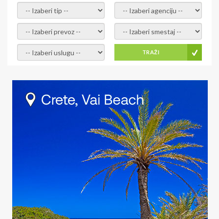
- izaberi tip -
- izaberi agenciju -
- izaberi prevoz -
- Izaberite smestaj -
- Izaberite uslugu -
TRAŽI