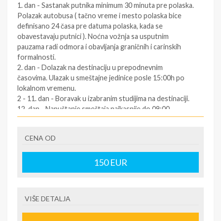
1. dan - Sastanak putnika minimum 30 minuta pre polaska.
Polazak autobusa ( tačno vreme i mesto polaska bice
definisano 24 časa pre datuma polaska, kada se
obavestavaju putnici ). Noćna vožnja sa usputnim
pauzama radi odmora i obavljanja graničnih i carinskih
formalnosti.
2. dan - Dolazak na destinaciju u prepodnevnim
časovima. Ulazak u smeštajne jedinice posle 15:00h po
lokalnom vremenu.
2 - 11. dan - Boravak u izabranim studijima na destinaciji.
12. dan - Napuštanje smeštaja najkasnije do 09:00
časova. Slobodno vreme. Polazak za Srbiju oko podneva
po lokalnom vremenu (za tačno vreme povratka
CENA OD
informisati se kod predstavnika agencija dan pre
povratka ).
12/13. dan - Dolazak u Srbiju u ranim jutarnjim časovima.
150
EUR
SOPSTVENI prevoz:
1.dan - Dolazak na destinaciju. Obavezno kontaktirati
VIŠE DETALJA
predstavnika na destinaciji ( kontakt telefon se nalazi na
vuceru koji se preuzima u agenciji ),kako bi putnik dobio