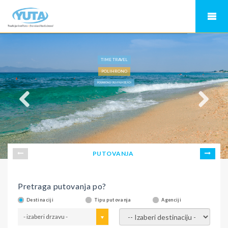
TIME TRAVEL
POLIHRONO
POLIHRONO-VILA PALM BEACH
PUTOVANJA
Pretraga putovanja po?
Destinaciji
Tipu putovanja
Agenciji
- izaberi drzavu -
- izaberi destinaciju -