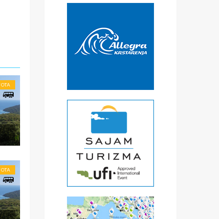
ove
VOTA
a
VOTA