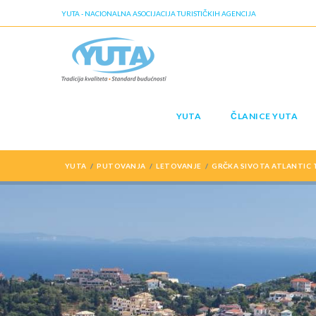
YUTA - NACIONALNA ASOCIJACIJA TURISTIČKIH AGENCIJA
YUTA
ČLANICE YUTA
YUTA
PUTOVANJA
LETOVANJE
GRČKA SIVOTA ATLANTIC T