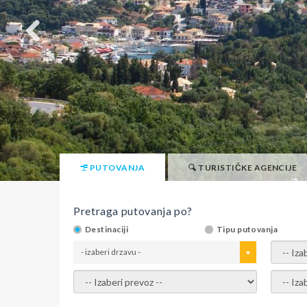
PUTOVANJA
TURISTIČKE AGENCIJE
Pretraga putovanja po?
Destinaciji
Tipu putovanja
- izaberi drzavu -
- izaber
- izaberi prevoz -
- Izaber