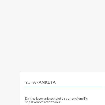
YUTA - ANKETA
Da li na letovanje putujete sa agencijom ili u
sopstvenom aranžmanu: