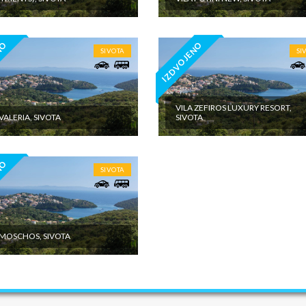
4.09.
ENE O CENI
NO
IZDVOJENO
SIVOTA
SI
U JE UKLJUČENO
U NIJE UKLJUČENO
VILA ZEFIROS LUXURY RESORT,
 VALERIA, SIVOTA
SIVOTA
NO
SIVOTA
 MOSCHOS, SIVOTA