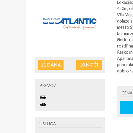
Lokacija
450m, ok
Vila Mag
dolaze s
mesto Si
bujnim z
čini let
roštilj 
Raskošni 
Apartman
11
DANA
10
NOĆI
puno ukus
dobro ra
nabrajat
terasom 
PREVOZ
Pogled k
CENA
čini pos
ležaljka
velelepn
Veoma pr
penthous
USLUGA
uređajem