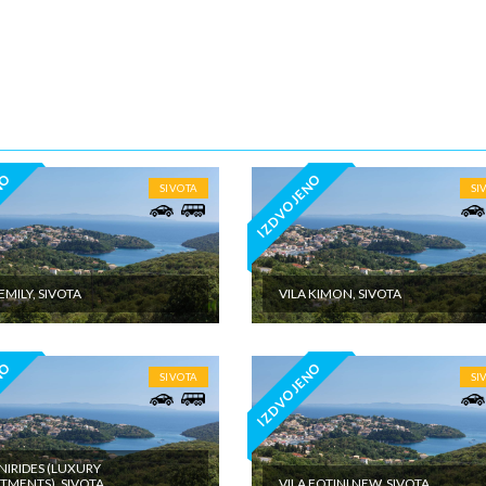
za kosu u kupatilu. Korišćenje Wi-Fi interneta je besplatno.
navedenog sadržaja vile, nije teško zaključiti da bi za veća društva ili
 porodica koje putuju zajedno bilo idealno iznajmiti celu vilu, pa vam od 
tvaramo i tu mogućnost, kako bi vaš odmor bio kompletan.
tu se nalazi obezbeđen parking prostor.
taja:
man - u jednoj prostoriji bračni ležaj, u drugoj prostoriji čajna kuhinja i
a razvlačenje.
NO
IZDVOJENO
SIVOTA
SI
house - apartman na poslednjem spratu sa dve terase sa pogledom na
ednoj prostoriji bračni ležaj, u drugoj prostoriji čajna kuhinja i dva običn
nim slučajevima moguća su odstupanja mera ležaja od našeg standarda.
EMILY, SIVOTA
VILA KIMON, SIVOTA
andard za normalni ležaj je 185cm-200cm sa 75-90cm, a bračni ležaj (dve
185–200cm sa 120–155cm.
NO
IZDVOJENO
je WI-FI interneta i peškira - BESPLATNO. Doplata za korišćenje klima
SIVOTA
SI
je 5€ po danu.
RDINATE: 39°24'52.2"N 20°14'15.0"E
 NIRIDES (LUXURY
TMENTS), SIVOTA
VILA FOTINI NEW, SIVOTA