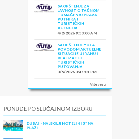
SAOPŠTENJE ZA
JAVNOST O TAČNOM
TUMAČENJU PRAVA
PUTNIKA I
TURISTIČKIH
AGENCIJA
4/2/2026 9:53:00 AM
SAOPŠTENJE YUTA
POVODOM AKTUELNE
SITUACIJE U IRANU I
REALIZACIJE
TURISTIČKIH
PUTOVANJA
3/5/2026 3:41:01 PM
Više vesti
PONUDE PO SLUČAJNOM IZBORU
DUBAI - NAJBOLJI HOTELI 4 I 5* NA
PLAŽI