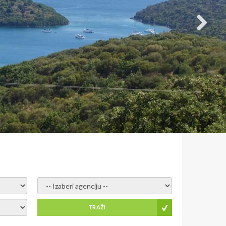
- izaberi agenciju -
TRAŽI