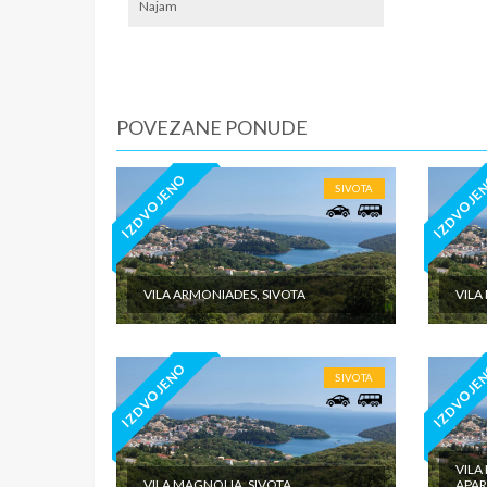
i fenom 
Najam
Zbog već 
nekoliko
godine o
U dvoriš
POVEZANE PONUDE
Tip smeš
1/4 apart
kanabe n
IZDVOJENO
IZDVOJE
SIVOTA
1/4 pent
more, u j
ležaja.
U pojedi
VILA ARMONIADES, SIVOTA
VILA 
Grčki st
osobe) 
IZDVOJENO
IZDVOJE
Korišćen
SIVOTA
uređaja 
GPS KOO
SMENE
VILA
VILA MAGNOLIA, SIVOTA
APAR