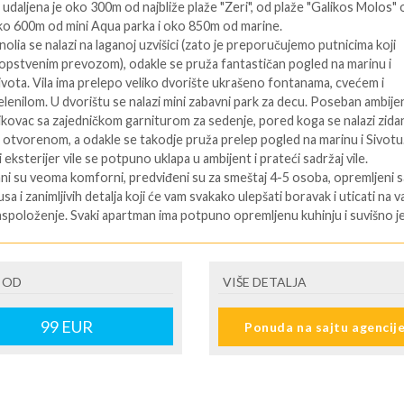
: udaljena je oko 300m od najbliže plaže "Zeri", od plaže "Galikos Molos"
o 600m od mini Aqua parka i oko 850m od marine.
nolia se nalazi na laganoj uzvišici (zato je preporučujemo putnicima koji
opstvenim prevozom), odakle se pruža fantastičan pogled na marinu i
vota. Vila ima prelepo veliko dvorište ukrašeno fontanama, cvećem i
elenilom. U dvorištu se nalazi mini zabavni park za decu. Poseban ambije
njikovac sa zajedničkom garniturom za sedenje, pored koga se nalazi zida
na otvorenom, a odakle se takodje pruža prelep pogled na marinu i Sivotu
eksterijer vile se potpuno uklapa u ambijent i prateći sadržaj vile.
i su veoma komforni, predviđeni su za smeštaj 4-5 osoba, opremljeni s
a i zanimljivih detalja koji će vam svakako ulepšati boravak i uticati na v
spoloženje. Svaki apartman ima potpuno opremljenu kuhinju i suvišno j
i šta sve sadrži, jer nema čega nema, zatim kupatilo sa tuš kabinom i
sa garniturom za sedenje.
oji ostavlja bez daha je ono što ovaj penthouse na poslednjem spratu vi
 OD
VIŠE DETALJA
ebnim. Jedinstvenost istog je i u predivnoj, velikoj terasi opremljenoj
ma, što vam omogućava uživanje na suncu u privatnosti vašeg apartmana.
99
EUR
Ponuda na sajtu agencij
e terase se pruža vidik na prelepu Sivotu, zelena brda i mora iza gradića.
ostran i sa ukusom opremljen kvalitetnim nameštajem, ovaj moderni
e će biti pravi izbor za svaku porodicu ili društvo. Opremljen je klima
 i kuhinjom sa šporetom i frižiderom, TV-om u dnevnoj i spavaćoj sobi 