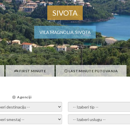
SIVOTA
VILA MAGNOLIA, SIVOTA
FIRST MINUTE
LAST MINUTE PUTOVANJA
Agenciji
i destinaciju -
- izaberi tip -
ite smestaj -
- Izaberite uslugu -