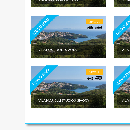
06.06.-2
NAPOM
IZDVOJENO
IZDVOJE
SIVOTA
U CEN
U CEN
VILA POSEIDON, SIVOTA
VILA
IZDVOJENO
IZDVOJE
SIVOTA
VILA MARIELLI STUDIOS, SIVOTA
VILA