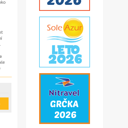
 oko
nt
ni
.
a
aše
e
le
 Sa
e
kao