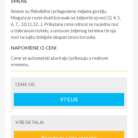
SMENE
Smene su fleksibilne i prilagođene željama gostiju.
Moguće je rezervisati boravak na željeni broj noći (3, 4, 5,
6, 7,...10,11,12…). Prikazana cena odnosi se na jednu noć
u izabranom hotelu, a unosom željenog termina i broja
noći na sajtu dobijate ukupan iznos boravka.
NAPOMENE O CENI
Cene se automatski ažuriraju i prikazuju u realnom
vremenu.
U CENU JE UKLJUČENO
CENA OD
- rezervisane i potvrđene usluge u izabranoj smeštajnoj
jedinici prema opisu - korišćenje hotelskih sadržaja
prema opisu - uslugu rezervacije - organizaciju
97
EUR
putovanja
U CENU NIJE UKLJUČENO
VIŠE DETALJA
- boravišne takse (naknada za otpornost na klimatsku
krizu) na destinaciji, plaćaju se na recepciji
Ponuda na sajtu agencije