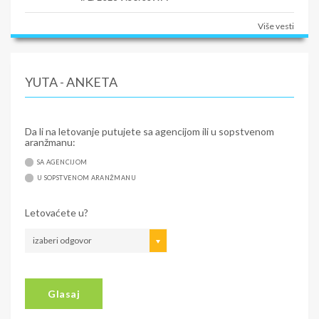
Više vesti
YUTA - ANKETA
Da li na letovanje putujete sa agencijom ili u sopstvenom
aranžmanu:
SA AGENCIJOM
U SOPSTVENOM ARANŽMANU
Letovaćete u?
izaberi odgovor
Glasaj