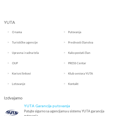
YUTA
O nama
Putovanja
Turističke agencije
Prednosti članstva
Upravna i radna tela
Kako postati član
OUP
PRESS Centar
Korisni linkovi
Klub seniora YUTA
Letovanje
Kontakt
Izdvajamo
YUTA Garancija putovanja
Putujte sigurno sa agencijama u sistemu YUTA garancija
putovanja