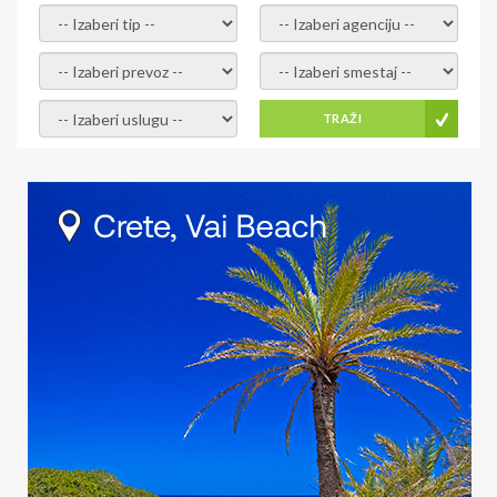
- izaberi tip -
- izaberi agenciju -
- izaberi prevoz -
- Izaberite smestaj -
- Izaberite uslugu -
TRAŽI