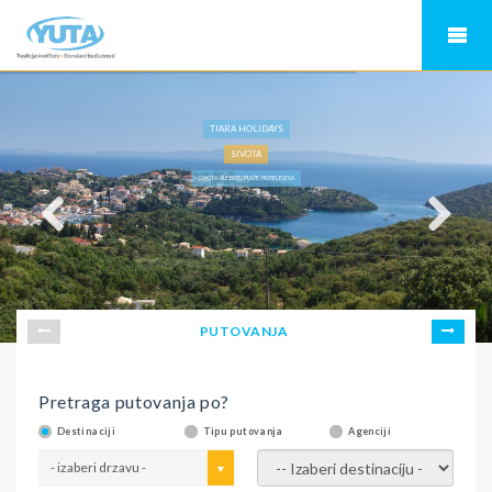
TIARA HOLIDAYS
SIVOTA
SIVOTA VILE BLIZU PLAŽE, HOTEL ELENA
PUTOVANJA
Pretraga putovanja po?
Destinaciji
Tipu putovanja
Agenciji
- izaberi drzavu -
- izaberi destinaciju -