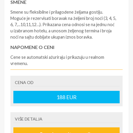
SMENE
Smene su fleksibilne i prilagođene željama gostiju.
Moguće je rezervisati boravak na željeni broj noći (3, 4, 5,
6, 7,...10,11,12…). Prikazana cena odnosi se na jednu noć
u izabranom hotelu, a unosom željenog termina i broja
noći na sajtu dobijate ukupan iznos boravka.
NAPOMENE O CENI
Cene se automatski ažuriraju i prikazuju u realnom
vremenu.
U CENU JE UKLJUČENO
CENA OD
- rezervisane i potvrđene usluge u izabranoj smeštajnoj
jedinici prema opisu - korišćenje hotelskih sadržaja
prema opisu - uslugu rezervacije - organizaciju
188
EUR
putovanja
U CENU NIJE UKLJUČENO
VIŠE DETALJA
- boravišne takse (naknada za otpornost na klimatsku
krizu) na destinaciji, plaćaju se na recepciji