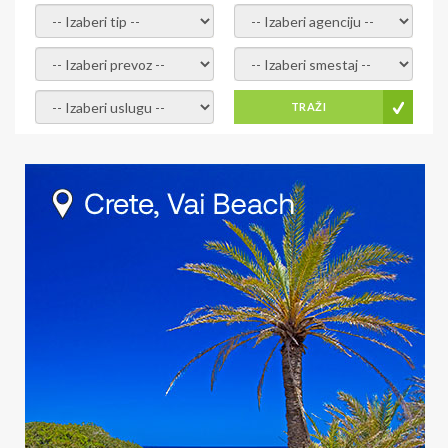
- izaberi tip -
- izaberi agenciju -
- izaberi prevoz -
- Izaberite smestaj -
- Izaberite uslugu -
TRAŽI