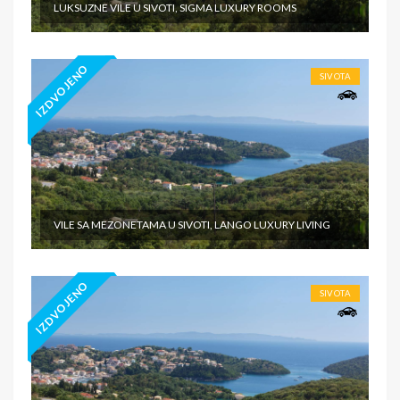
LUKSUZNE VILE U SIVOTI, SIGMA LUXURY ROOMS
IZDVOJENO
SIVOTA
VILE SA MEZONETAMA U SIVOTI, LANGO LUXURY LIVING
IZDVOJENO
SIVOTA