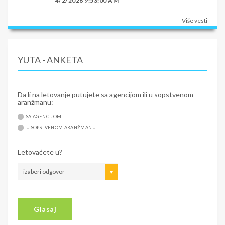
4/2/2026 9:53:00 AM
Više vesti
YUTA - ANKETA
Da li na letovanje putujete sa agencijom ili u sopstvenom
aranžmanu:
SA AGENCIJOM
U SOPSTVENOM ARANŽMANU
Letovaćete u?
izaberi odgovor
Glasaj