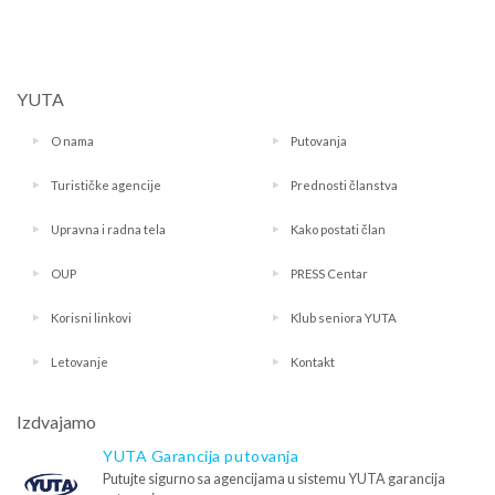
YUTA
O nama
Putovanja
Turističke agencije
Prednosti članstva
Upravna i radna tela
Kako postati član
OUP
PRESS Centar
Korisni linkovi
Klub seniora YUTA
Letovanje
Kontakt
Izdvajamo
YUTA Garancija putovanja
Putujte sigurno sa agencijama u sistemu YUTA garancija