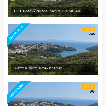
HOTELI SA 5* SIVOTA, SIVOTA DIAMOND SPA RESORT
IZDVOJENO
SIVOTA
SMEŠTAJ U SIVOTI, SIVOTA SEASCAPE
IZDVOJENO
SIVOTA