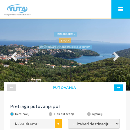
TIARA HOLIDAYS
SIVOTA
SIVOTA HOTELI NA PLAŽI, SIVOTA GOLD HOTEL AND BEACH BAR THESPROTIA
PUTOVANJA
Pretraga putovanja po?
Destinaciji
Tipu putovanja
Agenciji
- izaberi drzavu -
- izaberi destinaciju -