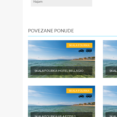
lokalno
Najam
SMENE
Od 7 do 
NAPOM
POVEZANE PONUDE
Fisrt mi
U CEN
SKALA FOURKA
Cena pak
dabldeke
odabrane
objektu 
SKALA FOURKA-HOTEL BELLAGIO
SKAL
putovanj
U CEN
SKALA FOURKA
Cena pak
je po sm
zdravstv
ostale tr
pomenute
SKALA FOURKA-VILA FOTIS 2
SKAL