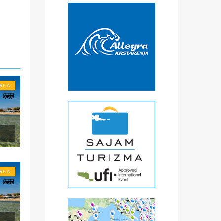
URKA
li
.
URKA
ena