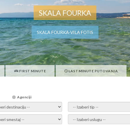
SKALA FOURKA
SKALA FOURKA-VILA FOTIS
FIRST MINUTE
LAST MINUTE PUTOVANJA
Agenciji
i destinaciju -
- izaberi tip -
ite smestaj -
- Izaberite uslugu -