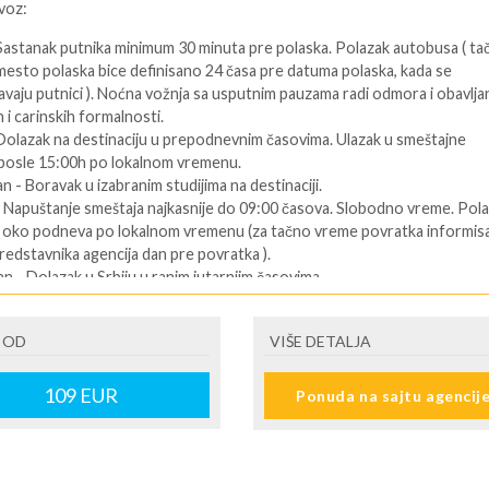
voz:
 Sastanak putnika minimum 30 minuta pre polaska. Polazak autobusa ( ta
mesto polaska bice definisano 24 časa pre datuma polaska, kada se
vaju putnici ). Noćna vožnja sa usputnim pauzama radi odmora i obavlja
 i carinskih formalnosti.
 Dolazak na destinaciju u prepodnevnim časovima. Ulazak u smeštajne
 posle 15:00h po lokalnom vremenu.
an - Boravak u izabranim studijima na destinaciji.
- Napuštanje smeštaja najkasnije do 09:00 časova. Slobodno vreme. Pol
u oko podneva po lokalnom vremenu (za tačno vreme povratka informisa
redstavnika agencija dan pre povratka ).
an - Dolazak u Srbiju u ranim jutarnjim časovima.
ENI prevoz:
 OD
VIŠE DETALJA
Dolazak na destinaciju. Obavezno kontaktirati predstavnika na destinaciji
telefon se nalazi na vuceru koji se preuzima u agenciji ),kako bi putnik
109
EUR
Ponuda na sajtu agencij
formacije o smestaju ( broj sobe, spratnost ). Ulaz u smeštajne jedinice,
:00 časova u određeni tip smeštaja prema uplaćenoj rezervaciji.
 predposlednji dan - boravak na bazi uplaćenih usluga. Slobodno vreme.
i dan. - Napuštanje apartmana/studija najkasnije do 09:00 časova po