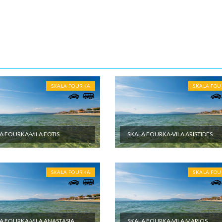
m vremenu.
10-15 noći
ENE O CENI
nute
U JE UKLJUČENO
SKALA FOURKA
SKALA FO
et aranžmana obuhvata: - Prevoz turističkim autobusom (visokopodni i
r, audio i video opremljenost, klima, wi-fi) ili sopstvenim prevozom do
 destinacije - Smeštaj na bazi izabranog broja noćenja u izabranom
u studijima/apartmanima; - Usluge predstavnika agencije organizatora
A FOURKA-VILA FOTIS
SKALA FOURKA-VILA ARISTIDES
a ili inopartnera tokom boravka; - Troškove organizacije i vođstva puta
U NIJE UKLJUČENO
SKALA FOURKA
SKALA FO
et aranžmana ne obuhvata: - U cenu nije uračunata boravišna taksa. C
eštajnoj jedinici po danu i plaća se na licu mesta - Međunarodno putno
eno osiguranje; - Korišćenje klima uređaja (cena na upit) - Individualne i
oškove putnika, kao i sve ostale usluge koje koristi putnik, a nisu
 programom putovanja, a naprave se u toku puta i u toku boravka u
A FOURKA-VILA ANASTASIA
SKALA FOURKA-VILA MARIOS