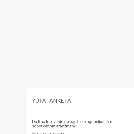
YUTA - ANKETA
Da li na letovanje putujete sa agencijom ili u
sopstvenom aranžmanu: