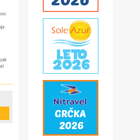
čno
nja
azak
ti
 (
e