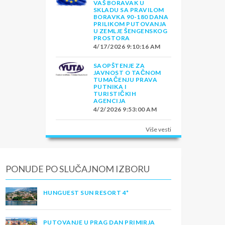
VAŠ BORAVAK U
SKLADU SA PRAVILOM
BORAVKA 90-180 DANA
PRILIKOM PUTOVANJA
U ZEMLJE ŠENGENSKOG
PROSTORA
4/17/2026 9:10:16 AM
SAOPŠTENJE ZA
JAVNOST O TAČNOM
TUMAČENJU PRAVA
PUTNIKA I
TURISTIČKIH
AGENCIJA
4/2/2026 9:53:00 AM
Više vesti
PONUDE PO SLUČAJNOM IZBORU
HUNGUEST SUN RESORT 4*
PUTOVANJE U PRAG DAN PRIMIRJA