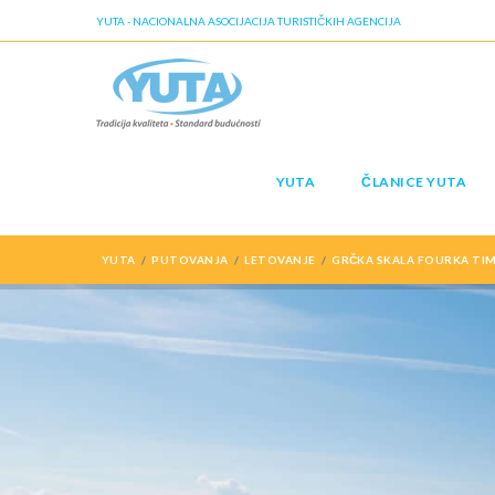
YUTA - NACIONALNA ASOCIJACIJA TURISTIČKIH AGENCIJA
YUTA
ČLANICE YUTA
YUTA
PUTOVANJA
LETOVANJE
GRČKA SKALA FOURKA TIM