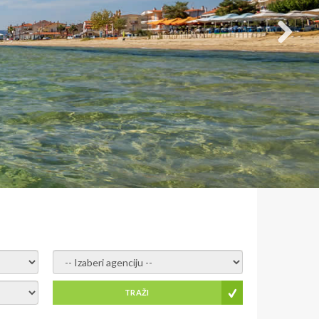
- izaberi agenciju -
TRAŽI