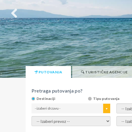
PUTOVANJA
TURISTIČKE AGENCIJE
Pretraga putovanja po?
Destinaciji
Tipu putovanja
- izaberi drzavu -
- izaber
- izaberi prevoz -
- Izaber