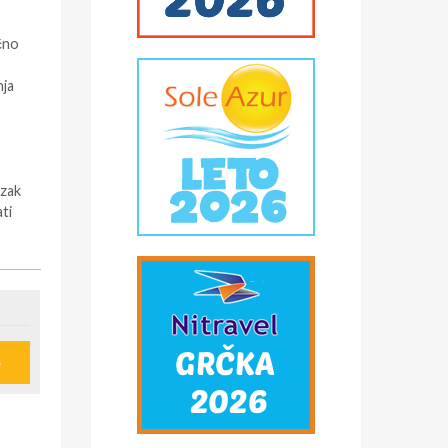
čno
nja
azak
ti
 (
e