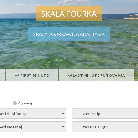
SKALA FOURKA
SKALA FOURKA-VILA ANASTASIA
FIRST MINUTE
LAST MINUTE PUTOVANJA
Agenciji
i destinaciju -
- izaberi tip -
ite smestaj -
- Izaberite uslugu -