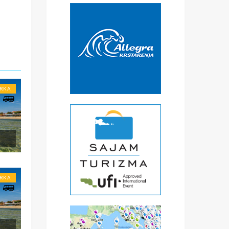
URKA
li
.
URKA
ena