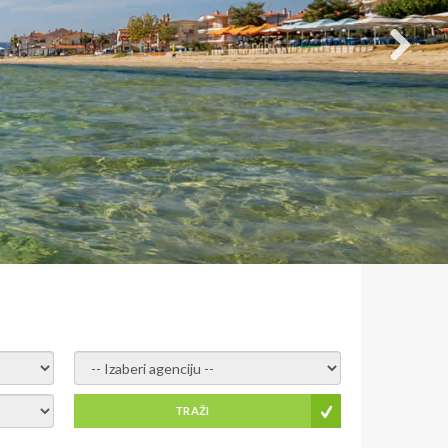
- izaberi agenciju -
TRAŽI