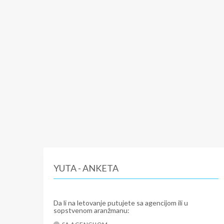
YUTA - ANKETA
Da li na letovanje putujete sa agencijom ili u
sopstvenom aranžmanu: