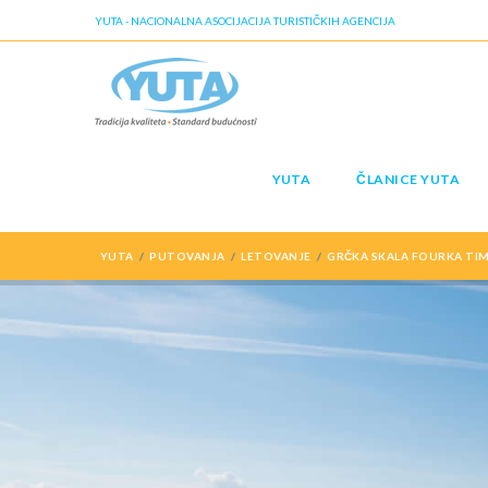
YUTA - NACIONALNA ASOCIJACIJA TURISTIČKIH AGENCIJA
YUTA
ČLANICE YUTA
YUTA
PUTOVANJA
LETOVANJE
GRČKA SKALA FOURKA TIM