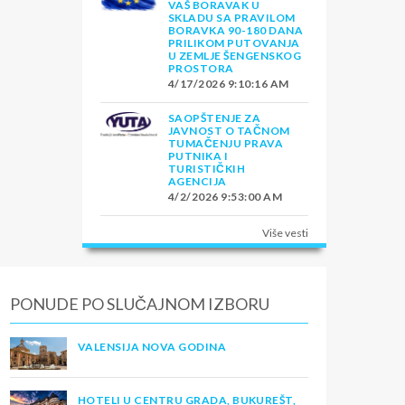
VAŠ BORAVAK U
SKLADU SA PRAVILOM
BORAVKA 90-180 DANA
PRILIKOM PUTOVANJA
U ZEMLJE ŠENGENSKOG
PROSTORA
4/17/2026 9:10:16 AM
SAOPŠTENJE ZA
JAVNOST O TAČNOM
TUMAČENJU PRAVA
PUTNIKA I
TURISTIČKIH
AGENCIJA
4/2/2026 9:53:00 AM
Više vesti
PONUDE PO SLUČAJNOM IZBORU
VALENSIJA NOVA GODINA
HOTELI U CENTRU GRADA, BUKUREŠT,