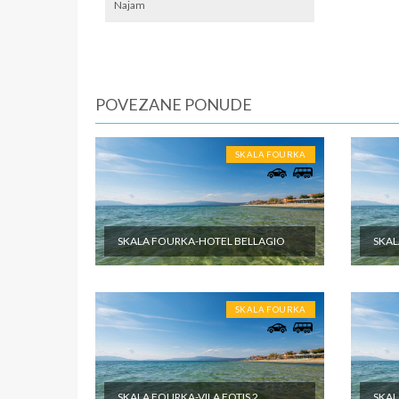
lokalno
Najam
SMENE
Od 7 do 
NAPOM
POVEZANE PONUDE
Fisrt ni
U CEN
SKALA FOURKA
Cena pak
dabldeke
odabrane
objektu 
SKALA FOURKA-HOTEL BELLAGIO
SKAL
putovanj
U CEN
SKALA FOURKA
Cena pak
je po sm
zdravstv
ostale tr
pomenute
SKALA FOURKA-VILA FOTIS 2
SKAL