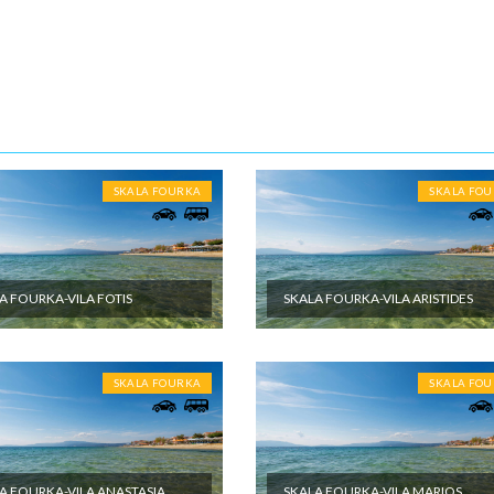
m vremenu.
10-15 noći
ENE O CENI
nute
U JE UKLJUČENO
SKALA FOURKA
SKALA FO
et aranžmana obuhvata: - Prevoz turističkim autobusom (visokopodni i
r, audio i video opremljenost, klima, wi-fi) ili sopstvenim prevozom do
 destinacije - Smeštaj na bazi izabranog broja noćenja u izabranom
u studijima/apartmanima; - Usluge predstavnika agencije organizatora
A FOURKA-VILA FOTIS
SKALA FOURKA-VILA ARISTIDES
a ili inopartnera tokom boravka; - Troškove organizacije i vođstva puta
U NIJE UKLJUČENO
SKALA FOURKA
SKALA FO
et aranžmana ne obuhvata: - U cenu nije uračunata boravišna taksa. C
eštajnoj jedinici po danu i plaća se na licu mesta - Međunarodno putno
eno osiguranje; - Korišćenje klima uređaja (cena na upit) - Individualne i
oškove putnika, kao i sve ostale usluge koje koristi putnik, a nisu
 programom putovanja, a naprave se u toku puta i u toku boravka u
A FOURKA-VILA ANASTASIA
SKALA FOURKA-VILA MARIOS