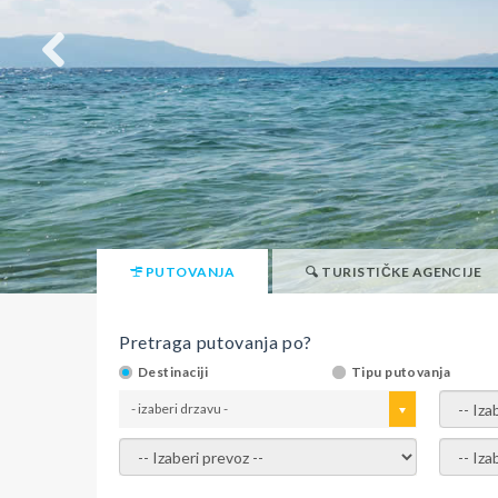
PUTOVANJA
TURISTIČKE AGENCIJE
Pretraga putovanja po?
Destinaciji
Tipu putovanja
- izaberi drzavu -
- izaber
- izaberi prevoz -
- Izaber