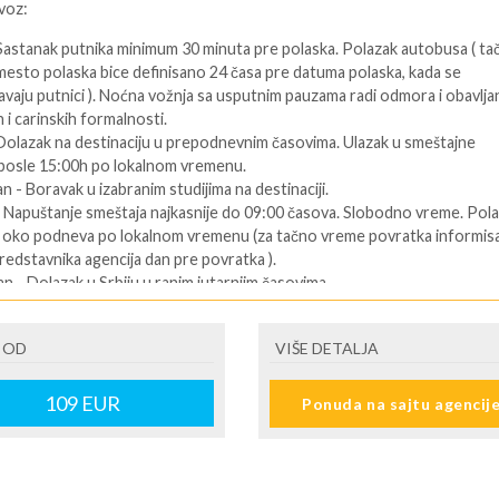
voz:
 Sastanak putnika minimum 30 minuta pre polaska. Polazak autobusa ( ta
mesto polaska bice definisano 24 časa pre datuma polaska, kada se
vaju putnici ). Noćna vožnja sa usputnim pauzama radi odmora i obavlja
 i carinskih formalnosti.
 Dolazak na destinaciju u prepodnevnim časovima. Ulazak u smeštajne
 posle 15:00h po lokalnom vremenu.
an - Boravak u izabranim studijima na destinaciji.
- Napuštanje smeštaja najkasnije do 09:00 časova. Slobodno vreme. Pol
u oko podneva po lokalnom vremenu (za tačno vreme povratka informisa
redstavnika agencija dan pre povratka ).
an - Dolazak u Srbiju u ranim jutarnjim časovima.
ENI prevoz:
 OD
VIŠE DETALJA
Dolazak na destinaciju. Obavezno kontaktirati predstavnika na destinaciji
telefon se nalazi na vuceru koji se preuzima u agenciji ),kako bi putnik
109
EUR
Ponuda na sajtu agencij
formacije o smestaju ( broj sobe, spratnost ). Ulaz u smeštajne jedinice,
:00 časova u određeni tip smeštaja prema uplaćenoj rezervaciji.
 predposlednji dan - boravak na bazi uplaćenih usluga. Slobodno vreme.
i dan. - Napuštanje apartmana/studija najkasnije do 09:00 časova po