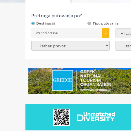
Pretraga putovanja po?
Destinaciji
Tipu putovanja
- izaberi drzavu -
- izaber
- izaberi prevoz -
- Izaber