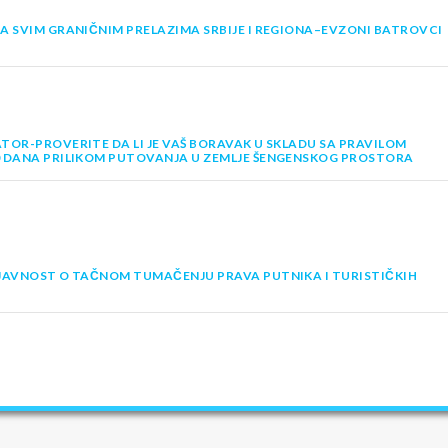
A SVIM GRANIČNIM PRELAZIMA SRBIJE I REGIONA–EVZONI BATROVCI
TOR-PROVERITE DA LI JE VAŠ BORAVAK U SKLADU SA PRAVILOM
0 DANA PRILIKOM PUTOVANJA U ZEMLJE ŠENGENSKOG PROSTORA
JAVNOST O TAČNOM TUMAČENJU PRAVA PUTNIKA I TURISTIČKIH