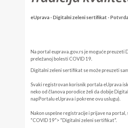
eUprava - Digitalni zeleni sertifikat - Potvr
Na portal
euprava.gov.rs
je moguće preuzeti Dig
preležanoj bolesti COVID 19.
Digitalni zeleni sertifikat se može preuzeti s
Svaki registrovan korisnik portala eUprava iskl
neko od članova porodice želi da dobije Digita
napPortalu eUprava i pokrene ovu uslugu).
Nakon uspešne registracije i prijave na portal
“COVID 19”> “Digitalni zeleni sertifikat”.