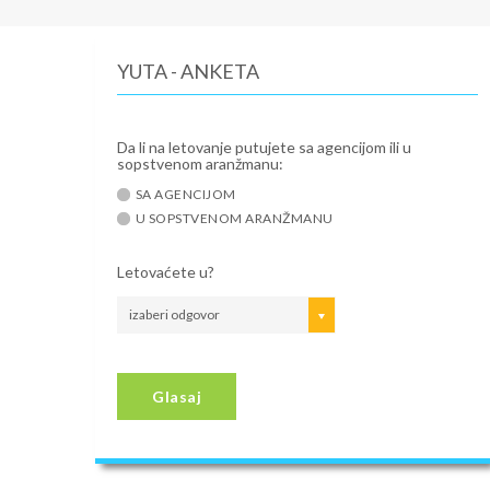
YUTA - ANKETA
Da li na letovanje putujete sa agencijom ili u
sopstvenom aranžmanu:
SA AGENCIJOM
U SOPSTVENOM ARANŽMANU
Letovaćete u?
izaberi odgovor
Glasaj