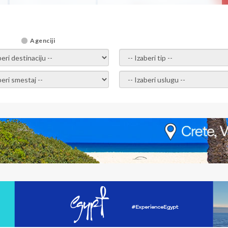
Agenciji
i destinaciju -
- izaberi tip -
ite smestaj -
- Izaberite uslugu -