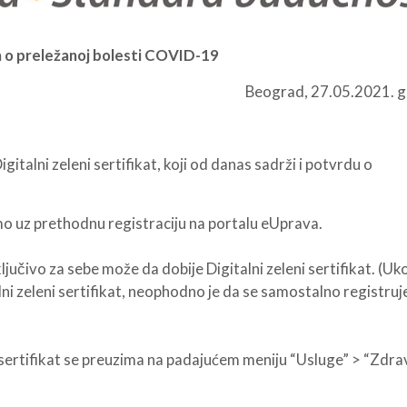
da o preležanoj bolesti COVID-19
Beograd, 27.05.2021. 
italni zeleni sertifikat, koji od danas sadrži i potvrdu o
amo uz prethodnu registraciju na portalu eUprava.
jučivo za sebe može da dobije Digitalni zeleni sertifikat. (Uk
lni zeleni sertifikat, neophodno je da se samostalno registruj
, sertifikat se preuzima na padajućem meniju “Usluge” > “Zdra