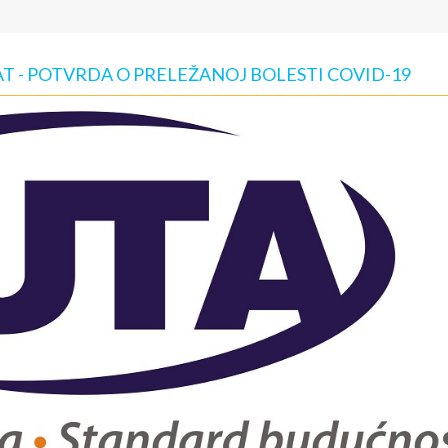
KAT - POTVRDA O PRELEŽANOJ BOLESTI COVID-19