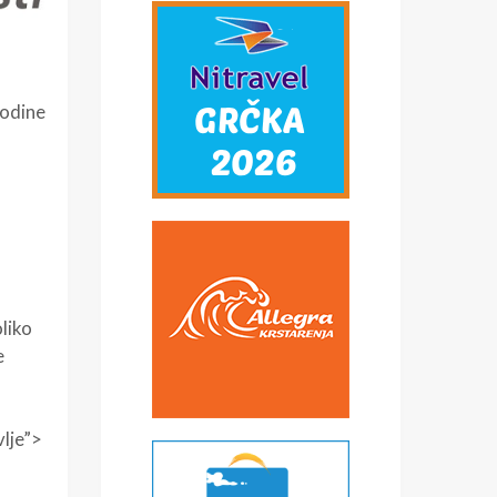
godine
oliko
e
vlje”>