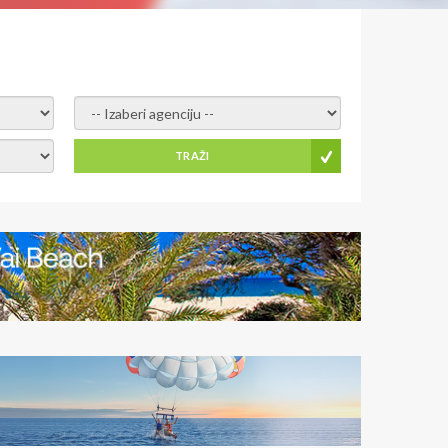
- izaberi agenciju -
TRAŽI