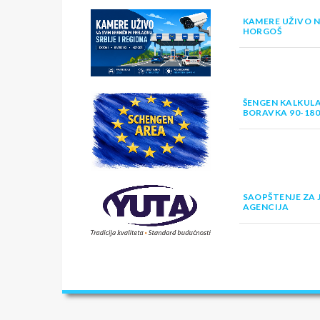
KAMERE UŽIVO N
HORGOŠ
ŠENGEN KALKULA
BORAVKA 90-18
SAOPŠTENJE ZA 
AGENCIJA