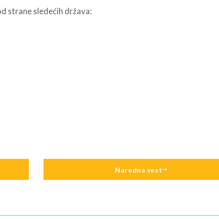
 od strane sledećih država:
Naredna vest