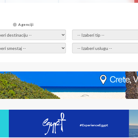
Agenciji
i destinaciju -
- izaberi tip -
ite smestaj -
- Izaberite uslugu -