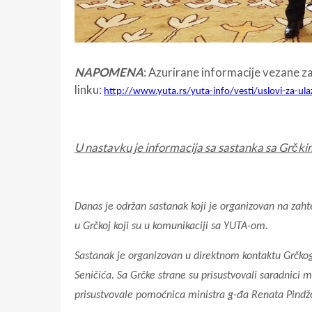
NAPOMENA
: Azurirane informacije vezane z
linku:
http://www.yuta.rs/yuta-info/vesti/uslovi-za-ul
U nastavku je informacija sa sastanka sa Grčk
Danas je održan sastanak koji je organizovan na zahte
u Grčkoj koji su u komunikaciji sa YUTA-om.
Sastanak je organizovan u direktnom kontaktu Grčkog
Seničića. Sa Grčke strane su prisustvovali saradnici m
prisustvovale pomoćnica ministra g-đa Renata Pindžo,