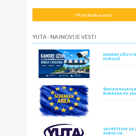
Prethodna vest
YUTA - NAJNOVIJE VESTI
KAMERE UŽIVO N
HORGOŠ
ŠENGEN KALKULA
BORAVKA 90-18
SAOPŠTENJE ZA 
AGENCIJA