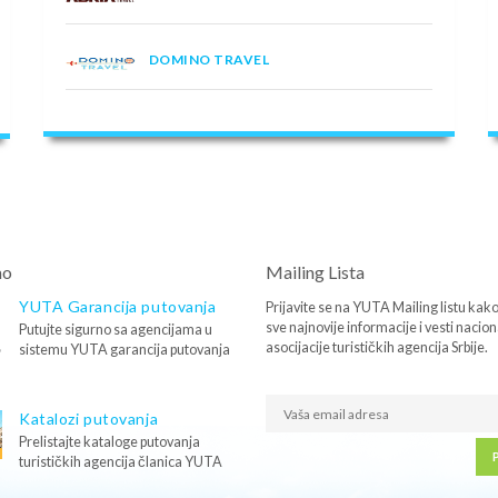
DOMINO TRAVEL
mo
Mailing Lista
YUTA Garancija putovanja
Prijavite se na YUTA Mailing listu kako 
sve najnovije informacije i vesti nacio
Putujte sigurno sa agencijama u
asocijacije turističkih agencija Srbije.
sistemu YUTA garancija putovanja
Katalozi putovanja
Prelistajte kataloge putovanja
P
turističkih agencija članica YUTA