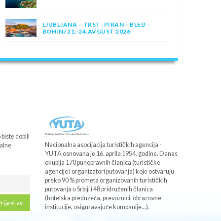
LJUBLJANA – TRST- PIRAN – BLED –
BOHINJ 21.-24.AVGUST 2026
biste dobili
Nacionalna asocijacija turističkih agencija -
nalne
YUTA osnovana je 16. aprila 1954. godine. Danas
okuplja 170 punopravnih članica (turističke
agencije i organizatori putovanja) koje ostvaruju
preko 90 % prometa organizovanih turističkih
putovanja u Srbiji i 48 pridruženih članica
(hotelska preduzeća, prevoznici, obrazovne
rijavi se
institucije, osiguravajuće kompanije...).