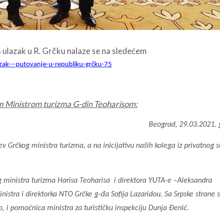
a ulazak u R. Grčku nalaze se na sledećem
azak---putovanje-u-republiku-grčku-75
im Ministrom turizma G-din Teoharisom:
Beograd, 29.03.2021. 
v Grčkog ministra turizma, a na inicijativu naših kolega iz privatnog 
 ministra turizma Harisa Teoharisa i direktora YUTA-e –Aleksandra
inistra i direktorka NTO Grčke g-đa Sofija Lazaridou. Sa Srpske strane 
 i pomoćnica ministra za turističku inspekciju Dunja Đenić.