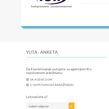
YUTA - ANKETA
Da li na letovanje putujete sa agencijom ili u
sopstvenom aranžmanu:
SA AGENCIJOM
U SOPSTVENOM ARANŽMANU
Letovaćete u?
izaberi odgovor