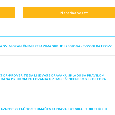
Naredna vest
A SVIM GRANIČNIM PRELAZIMA SRBIJE I REGIONA–EVZONI BATROVCI
TOR-PROVERITE DA LI JE VAŠ BORAVAK U SKLADU SA PRAVILOM
0 DANA PRILIKOM PUTOVANJA U ZEMLJE ŠENGENSKOG PROSTORA
JAVNOST O TAČNOM TUMAČENJU PRAVA PUTNIKA I TURISTIČKIH