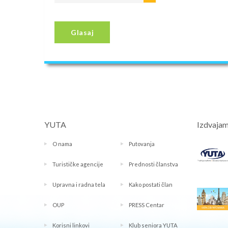
Glasaj
YUTA
Izdvaja
O nama
Putovanja
Turističke agencije
Prednosti članstva
Upravna i radna tela
Kako postati član
OUP
PRESS Centar
Korisni linkovi
Klub seniora YUTA