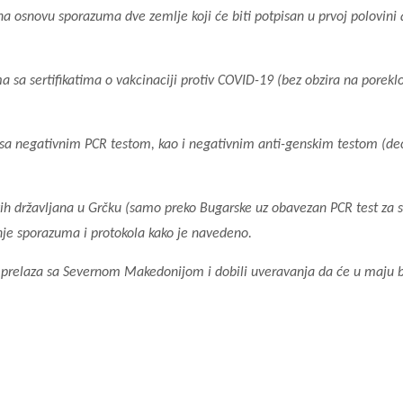
na osnovu sporazuma dve zemlje koji će biti potpisan u prvoj polovini 
 sa sertifikatima o vakcinaciji protiv COVID-19 (bez obzira na porekl
k sa negativnim PCR testom, kao i negativnim anti-genskim testom (de
kih državljana u Grčku (samo preko Bugarske uz obavezan PCR test za 
je sporazuma i protokola kako je navedeno.
 prelaza sa Severnom Makedonijom i dobili uveravanja da će u maju b