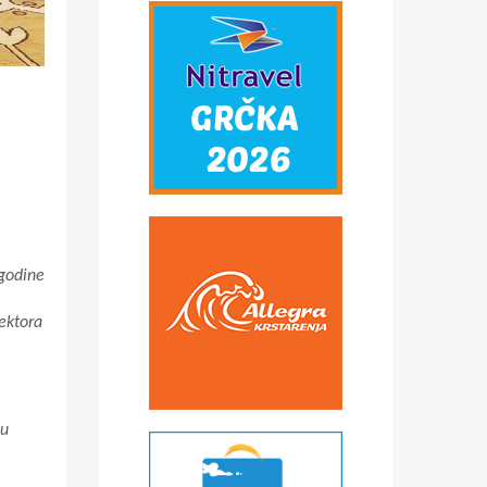
godine
sektora
su