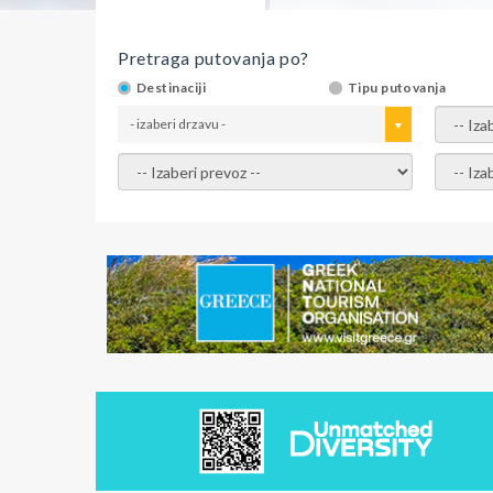
Pretraga putovanja po?
Destinaciji
Tipu putovanja
- izaberi drzavu -
- izaber
- izaberi prevoz -
- Izaber