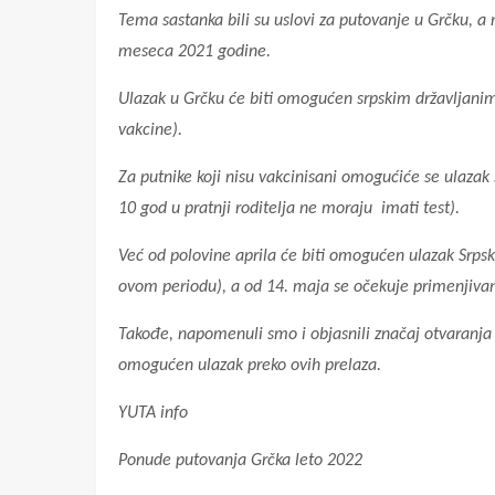
Tema sastanka bili su uslovi za putovanje u Grčku, a 
meseca 2021 godine.
Ulazak u Grčku će biti omogućen srpskim državljanima
vakcine).
Za putnike koji nisu vakcinisani omogućiće se ulaza
10 god u pratnji roditelja ne moraju imati test).
Već od polovine aprila će biti omogućen ulazak Srps
ovom periodu), a od 14. maja se očekuje primenjivan
Takođe, napomenuli smo i objasnili značaj otvaranja
omogućen ulazak preko ovih prelaza.
YUTA info
Ponude putovanja
Grčka leto 2022