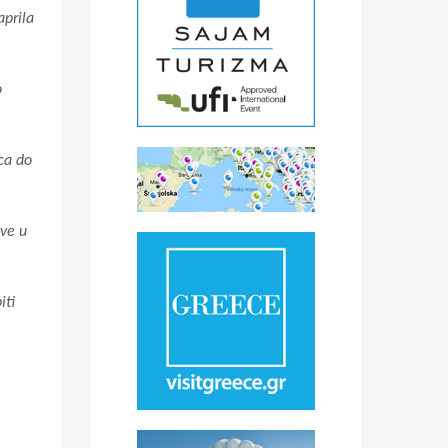
aprila
o
ca do
sve u
iti