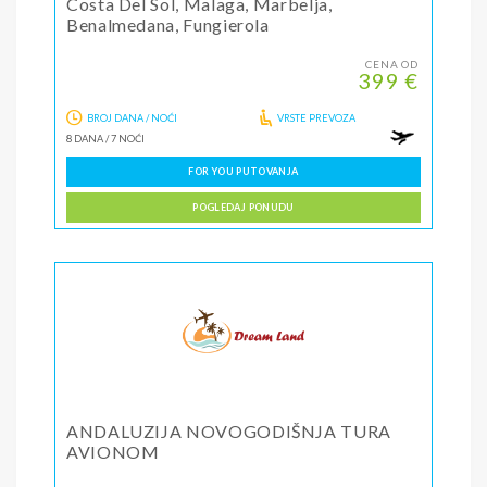
Costa Del Sol, Malaga, Marbelja,
Benalmedana, Fungierola
CENA OD
399 €
BROJ DANA / NOĆI
VRSTE PREVOZA
8 DANA
/
7 NOĆI
FOR YOU PUTOVANJA
POGLEDAJ PONUDU
ANDALUZIJA NOVOGODIŠNJA TURA
AVIONOM