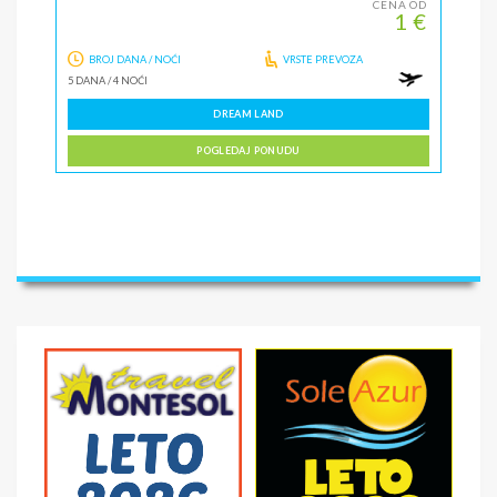
CENA OD
1 €
BROJ DANA / NOĆI
VRSTE PREVOZA
5 DANA
/
4 NOĆI
DREAM LAND
POGLEDAJ PONUDU