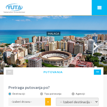
MALAGA
PUTOVANJA
Pretraga putovanja po?
Destinaciji
Tipu putovanja
Agenciji
- izaberi drzavu -
- izaberi destinaciju -