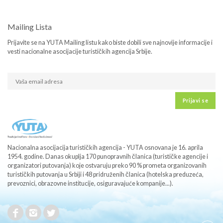
Mailing Lista
Prijavite se na YUTA Mailing listu kako biste dobili sve najnovije informacije i
vesti nacionalne asocijacije turističkih agencija Srbije.
Prijavi se
Nacionalna asocijacija turističkih agencija - YUTA osnovana je 16. aprila
1954. godine. Danas okuplja 170 punopravnih članica (turističke agencije i
organizatori putovanja) koje ostvaruju preko 90 % prometa organizovanih
turističkih putovanja u Srbiji i 48 pridruženih članica (hotelska preduzeća,
prevoznici, obrazovne institucije, osiguravajuće kompanije...).