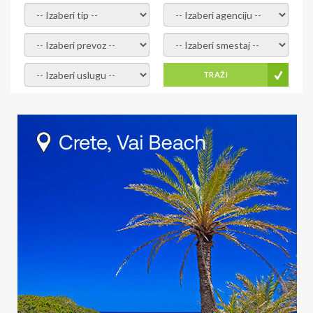
- izaberi tip -
- izaberi agenciju -
- izaberi prevoz -
- Izaberite smestaj -
- Izaberite uslugu -
TRAŽI