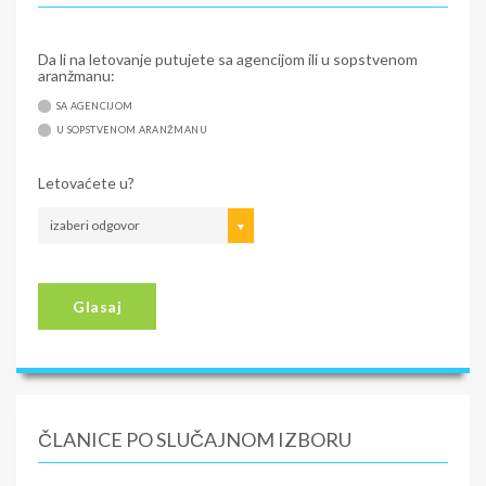
Da li na letovanje putujete sa agencijom ili u sopstvenom
aranžmanu:
SA AGENCIJOM
U SOPSTVENOM ARANŽMANU
Letovaćete u?
izaberi odgovor
Glasaj
ČLANICE PO SLUČAJNOM IZBORU