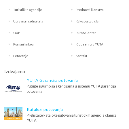
Turističke agencije
Prednosti članstva
Upravna i radna tela
Kako postati član
OUP
PRESS Centar
Korisni linkovi
Klub seniora YUTA
Letovanje
Kontakt
Izdvajamo
YUTA Garancija putovanja
Putujte sigurno sa agencijama u sistemu YUTA garancija
putovanja
Katalozi putovanja
Prelistajte kataloge putovanja turističkih agencija članica
YUTA