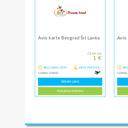
Avio karte Beograd Šri Lanka
Avio
CENA OD
1 €
BROJ DANA / NOĆI
VRSTE PREVOZA
BRO
1 DANA
/
0 NOĆI
1 DANA
DREAM LAND
POGLEDAJ PONUDU