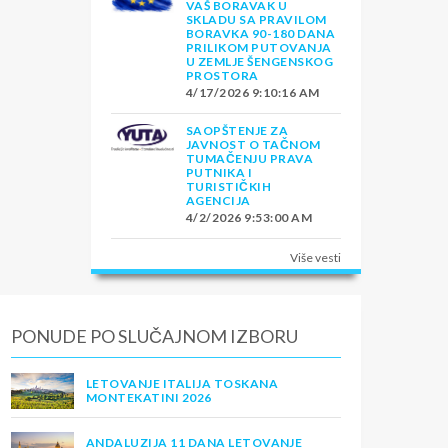
VAŠ BORAVAK U
SKLADU SA PRAVILOM
BORAVKA 90-180 DANA
PRILIKOM PUTOVANJA
U ZEMLJE ŠENGENSKOG
PROSTORA
4/17/2026 9:10:16 AM
SAOPŠTENJE ZA
JAVNOST O TAČNOM
TUMAČENJU PRAVA
PUTNIKA I
TURISTIČKIH
AGENCIJA
4/2/2026 9:53:00 AM
Više vesti
PONUDE PO SLUČAJNOM IZBORU
LETOVANJE ITALIJA TOSKANA
MONTEKATINI 2026
ANDALUZIJA 11 DANA LETOVANJE