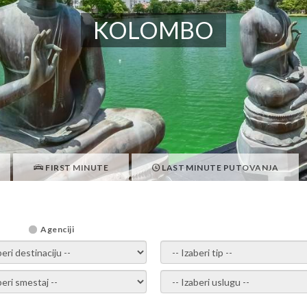
KOLOMBO
FIRST MINUTE
LAST MINUTE PUTOVANJA
Agenciji
i destinaciju -
- izaberi tip -
ite smestaj -
- Izaberite uslugu -