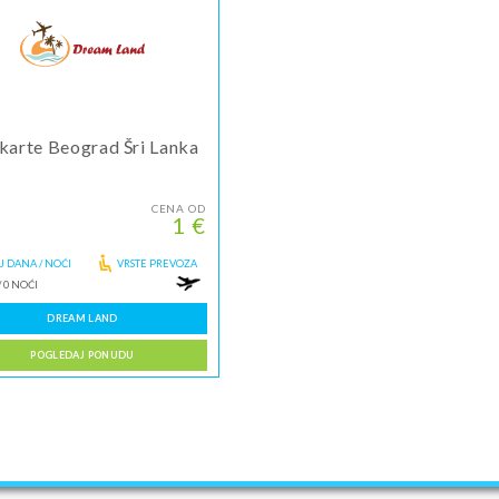
 karte Beograd Šri Lanka
CENA OD
1 €
J DANA / NOĆI
VRSTE PREVOZA
/
0 NOĆI
DREAM LAND
POGLEDAJ PONUDU