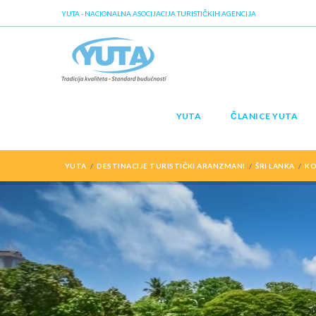
YUTA - NACIONALNA ASOCIJACIJA TURISTIČKIH AGENCIJA
YUTA
ČLANICE YUTA
YUTA
DESTINACIJE TURISTIČKI ARANZMANI
ŠRI LANKA
K