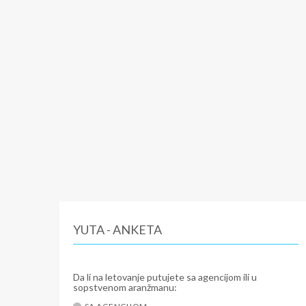
YUTA - ANKETA
Da li na letovanje putujete sa agencijom ili u
sopstvenom aranžmanu: