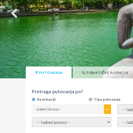
PUTOVANJA
TURISTIČKE AGENCIJE
Pretraga putovanja po?
Destinaciji
Tipu putovanja
- izaberi drzavu -
- izaber
- izaberi prevoz -
- Izaber