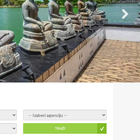
- izaberi agenciju -
TRAŽI