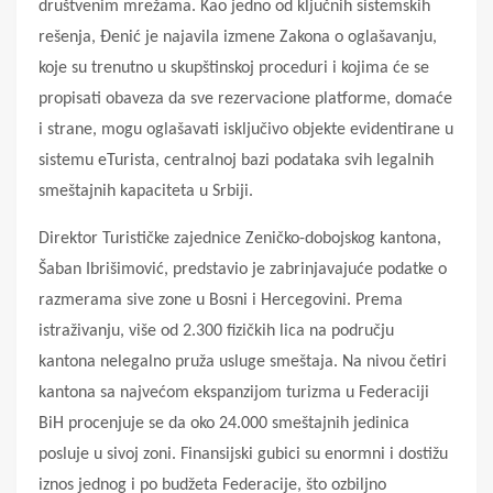
društvenim mrežama. Kao jedno od ključnih sistemskih
rešenja, Đenić je najavila izmene Zakona o oglašavanju,
koje su trenutno u skupštinskoj proceduri i kojima će se
propisati obaveza da sve rezervacione platforme, domaće
i strane, mogu oglašavati isključivo objekte evidentirane u
sistemu eTurista, centralnoj bazi podataka svih legalnih
smeštajnih kapaciteta u Srbiji.
Direktor Turističke zajednice Zeničko-dobojskog kantona,
Šaban Ibrišimović, predstavio je zabrinjavajuće podatke o
razmerama sive zone u Bosni i Hercegovini. Prema
istraživanju, više od 2.300 fizičkih lica na području
kantona nelegalno pruža usluge smeštaja. Na nivou četiri
kantona sa najvećom ekspanzijom turizma u Federaciji
BiH procenjuje se da oko 24.000 smeštajnih jedinica
posluje u sivoj zoni. Finansijski gubici su enormni i dostižu
iznos jednog i po budžeta Federacije, što ozbiljno