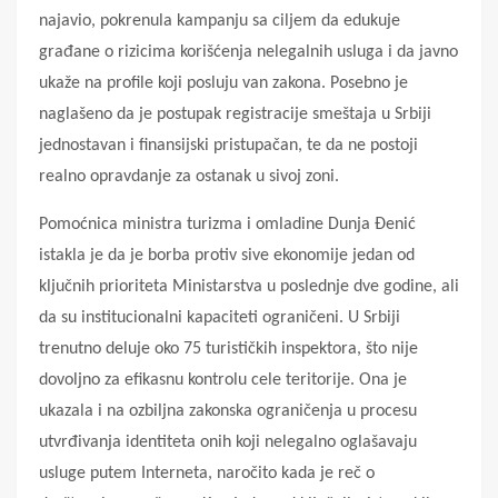
najavio, pokrenula kampanju sa ciljem da edukuje
građane o rizicima korišćenja nelegalnih usluga i da javno
ukaže na profile koji posluju van zakona. Posebno je
naglašeno da je postupak registracije smeštaja u Srbiji
jednostavan i finansijski pristupačan, te da ne postoji
realno opravdanje za ostanak u sivoj zoni.
Pomoćnica ministra turizma i omladine Dunja Đenić
istakla je da je borba protiv sive ekonomije jedan od
ključnih prioriteta Ministarstva u poslednje dve godine, ali
da su institucionalni kapaciteti ograničeni. U Srbiji
trenutno deluje oko 75 turističkih inspektora, što nije
dovoljno za efikasnu kontrolu cele teritorije. Ona je
ukazala i na ozbiljna zakonska ograničenja u procesu
utvrđivanja identiteta onih koji nelegalno oglašavaju
usluge putem Interneta, naročito kada je reč o