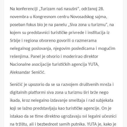
Na konferenciji „Turizam naš nasušni“, održanoj 28.
novembra u Kongresnom centru Novosadskog sajma,
poseban fokus bio je na panelu „Siva zona u turizmu“, na
kojem su predstavnici turističke privrede i institucija iz
Srbije i regiona otvoreno govorili o razmerama
nelegalnog poslovanja, njegovim posledicama i mogućim
rešenjima. Panel je otvorio i moderirao direktor
Nacionalne asocijacije turističkih agencija YUTA,
Aleksandar Seničić.
Seničić je upozorio da se sa razvojem društvenih mreža i
digitalnih platformi siva zona u turizmu širi brže nego
ikada, kroz nelegalno izdavanje smeštaja i rad subjekata
koji se lažno predstavljaju kao turističke agencije. On je
istakao da se time direktno ugrožavaju svi legalni učesnici
na tržištu, ali i bezbednost samih putnika. YUTA je, kako je