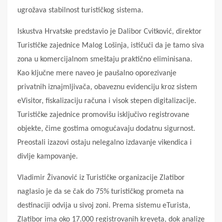
ugrožava stabilnost turističkog sistema.
Iskustva Hrvatske predstavio je Dalibor Cvitković, direktor
Turističke zajednice Malog Lošinja, ističući da je tamo siva
zona u komercijalnom smeštaju praktično eliminisana.
Kao ključne mere naveo je paušalno oporezivanje
privatnih iznajmljivača, obaveznu evidenciju kroz sistem
eVisitor, fiskalizaciju računa i visok stepen digitalizacije.
Turističke zajednice promovišu isključivo registrovane
objekte, čime gostima omogućavaju dodatnu sigurnost.
Preostali izazovi ostaju nelegalno izdavanje vikendica i
divlje kampovanje.
Vladimir Živanović iz Turističke organizacije Zlatibor
naglasio je da se čak do 75% turističkog prometa na
destinaciji odvija u sivoj zoni. Prema sistemu eTurista,
Zlatibor ima oko 17.000 registrovanih kreveta, dok analize