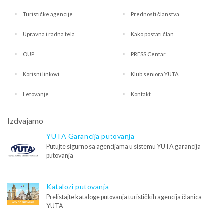
Turističke agencije
Prednosti članstva
Upravna i radna tela
Kako postati član
OUP
PRESS Centar
Korisni linkovi
Klub seniora YUTA
Letovanje
Kontakt
Izdvajamo
YUTA Garancija putovanja
Putujte sigurno sa agencijama u sistemu YUTA garancija
putovanja
Katalozi putovanja
Prelistajte kataloge putovanja turističkih agencija članica
YUTA