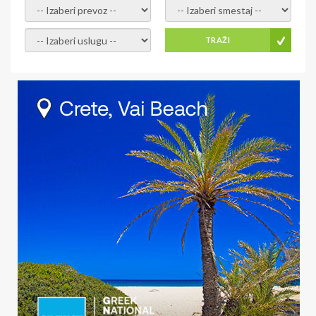
- izaberi prevoz -
- Izaberite smestaj -
- Izaberite uslugu -
TRAŽI