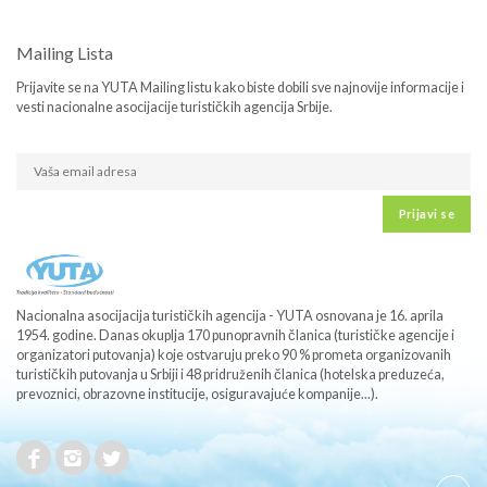
Mailing Lista
Prijavite se na YUTA Mailing listu kako biste dobili sve najnovije informacije i
vesti nacionalne asocijacije turističkih agencija Srbije.
Prijavi se
Nacionalna asocijacija turističkih agencija - YUTA osnovana je 16. aprila
1954. godine. Danas okuplja 170 punopravnih članica (turističke agencije i
organizatori putovanja) koje ostvaruju preko 90 % prometa organizovanih
turističkih putovanja u Srbiji i 48 pridruženih članica (hotelska preduzeća,
prevoznici, obrazovne institucije, osiguravajuće kompanije...).