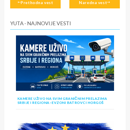
Prethodna vest
Naredna vest
YUTA - NAJNOVIJE VESTI
KAMERE UŽIVO NA SVIM GRANIČNIM PRELAZIMA
SRBIJE I REGIONA–EVZONI BATROVCI HORGOŠ