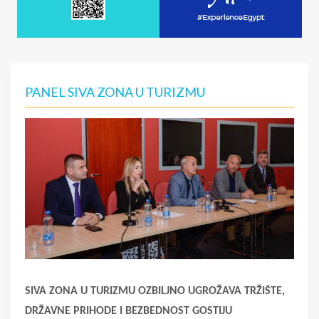
PANEL SIVA ZONA U TURIZMU
SIVA ZONA U TURIZMU OZBILJNO UGROŽAVA TRŽIŠTE,
DRŽAVNE PRIHODE I BEZBEDNOST GOSTIJU