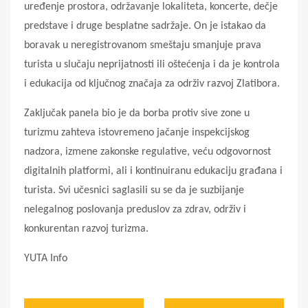
uređenje prostora, održavanje lokaliteta, koncerte, dečje
predstave i druge besplatne sadržaje. On je istakao da
boravak u neregistrovanom smeštaju smanjuje prava
turista u slučaju neprijatnosti ili oštećenja i da je kontrola
i edukacija od ključnog značaja za održiv razvoj Zlatibora.
Zaključak panela bio je da borba protiv sive zone u
turizmu zahteva istovremeno jačanje inspekcijskog
nadzora, izmene zakonske regulative, veću odgovornost
digitalnih platformi, ali i kontinuiranu edukaciju građana i
turista. Svi učesnici saglasili su se da je suzbijanje
nelegalnog poslovanja preduslov za zdrav, održiv i
konkurentan razvoj turizma.
YUTA Info