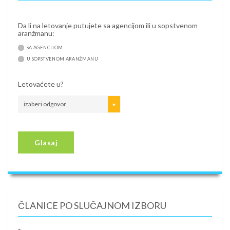
Da li na letovanje putujete sa agencijom ili u sopstvenom
aranžmanu:
SA AGENCIJOM
U SOPSTVENOM ARANŽMANU
Letovaćete u?
izaberi odgovor
Glasaj
ČLANICE PO SLUČAJNOM IZBORU