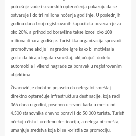
potrošnje vode i sezonskih opterećenja pokazuju da se
ostvaruje i do tri miliona noćenja godišnje. U poslednjih
godinu dana broj registrovanih kapaciteta povećan je za
oko 20%, a prihod od boravišne takse iznosi oko 108
miliona dinara godišnje. Turistička organizacija sprovodi
promotivne akcije i nagradne igre kako bi motivisala
goste da biraju legalan smeštaj, uključujući dodelu
automobila i vikend nagrade za boravak u registrovanim
objektima.
Živanović je dodatno pojasnio da nelegalni smeštaj
direktno opterećuje infrastrukturu destinacije, koja radi
365 dana u godini, posebno u sezoni kada u mestu od
4.500 stanovnika dnevno boravi i do 50.000 turista. Turisti
očekuju čistu i uređenu destinaciju, a nelegalni smeštaj
umanjuje sredstva koja bi se koristila za promociju,