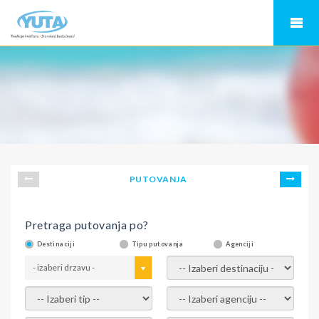
PUTOVANJA
Pretraga putovanja po?
Destinaciji
Tipu putovanja
Agenciji
- izaberi drzavu -
- izaberi destinaciju -
- izaberi tip -
- izaberi agenciju -