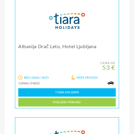
Albanija Drač Leto, Hotel Ljubljana
CENA OD
53 €
BROJ DANA / NOĆI
VRSTE PREVOZA
1 DANA
/
0 NOĆI
TIARA HOLIDAYS
POGLEDAJ PONUDU