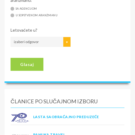
aranžmanu:
SA AGENCIJOM
U SOPSTVENOM ARANŽMANU
Letovaćete u?
izaberi odgovor
Glasaj
ČLANICE PO SLUČAJNOM IZBORU
LASTA SAOBRAĆAJNO PREDUZEĆE
PANUKA TRAVEL