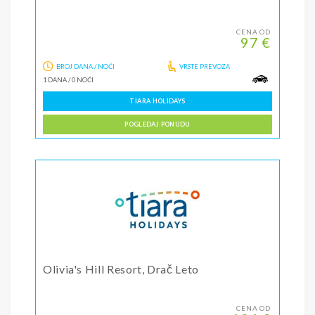
CENA OD
97 €
BROJ DANA / NOĆI
VRSTE PREVOZA
1 DANA
/
0 NOĆI
TIARA HOLIDAYS
POGLEDAJ PONUDU
Olivia's Hill Resort, Drač Leto
CENA OD