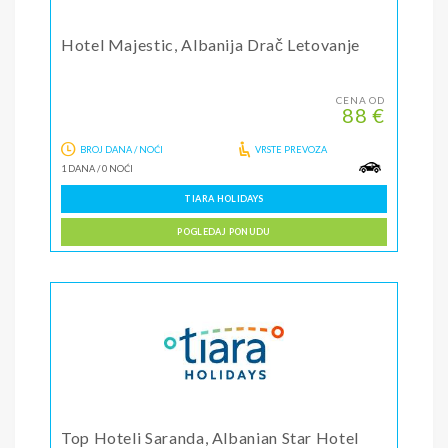
Hotel Majestic, Albanija Drač Letovanje
CENA OD
88 €
BROJ DANA / NOĆI
VRSTE PREVOZA
1 DANA
/
0 NOĆI
TIARA HOLIDAYS
POGLEDAJ PONUDU
Top Hoteli Saranda, Albanian Star Hotel