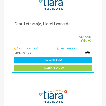
Drač Letovanje, Hotel Leonardo
CENA OD
68 €
BROJ DANA / NOĆI
VRSTE PREVOZA
1 DANA
/
0 NOĆI
TIARA HOLIDAYS
POGLEDAJ PONUDU