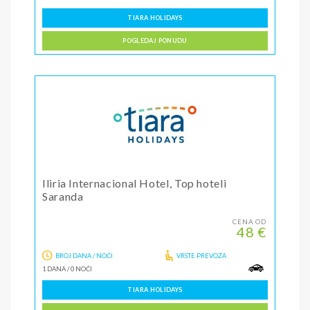
TIARA HOLIDAYS
POGLEDAJ PONUDU
Iliria Internacional Hotel, Top hoteli
Saranda
CENA OD
48 €
BROJ DANA / NOĆI
VRSTE PREVOZA
1 DANA
/
0 NOĆI
TIARA HOLIDAYS