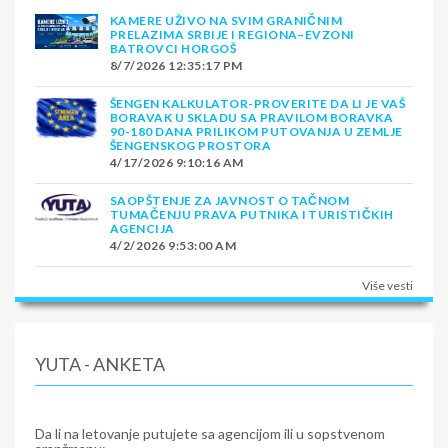
KAMERE UŽIVO NA SVIM GRANIČNIM
PRELAZIMA SRBIJE I REGIONA–EVZONI
BATROVCI HORGOŠ
8/7/2026 12:35:17 PM
ŠENGEN KALKULATOR-PROVERITE DA LI JE VAŠ
BORAVAK U SKLADU SA PRAVILOM BORAVKA
90-180 DANA PRILIKOM PUTOVANJA U ZEMLJE
ŠENGENSKOG PROSTORA
4/17/2026 9:10:16 AM
SAOPŠTENJE ZA JAVNOST O TAČNOM
TUMAČENJU PRAVA PUTNIKA I TURISTIČKIH
AGENCIJA
4/2/2026 9:53:00 AM
Više vesti
YUTA - ANKETA
Da li na letovanje putujete sa agencijom ili u sopstvenom