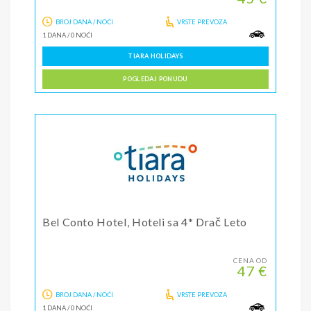
BROJ DANA / NOĆI
VRSTE PREVOZA
1 DANA
/
0 NOĆI
TIARA HOLIDAYS
POGLEDAJ PONUDU
Bel Conto Hotel, Hoteli sa 4* Drač Leto
CENA OD
47 €
BROJ DANA / NOĆI
VRSTE PREVOZA
1 DANA
/
0 NOĆI