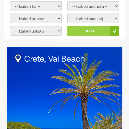
- izaberi tip -
- izaberi agenciju -
- izaberi prevoz -
- Izaberite smestaj -
- Izaberite uslugu -
TRAŽI