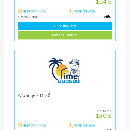
104 €
BROJ DANA / NOĆI
VRSTE PREVOZA
1 DANA
/
0 NOĆI
TIARA HOLIDAYS
POGLEDAJ PONUDU
Albanije - Drač
CENA OD
120 €
BROJ DANA / NOĆI
VRSTE PREVOZA