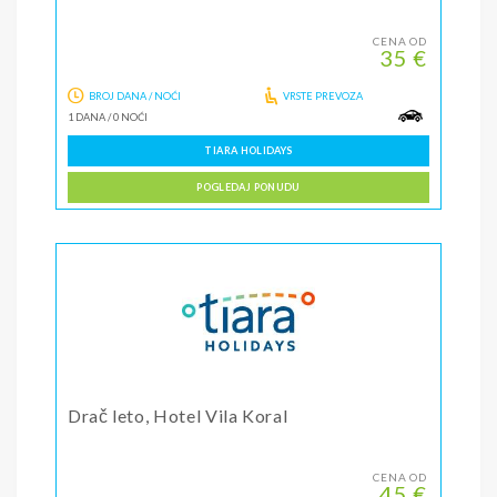
CENA OD
35 €
BROJ DANA / NOĆI
VRSTE PREVOZA
1 DANA
/
0 NOĆI
TIARA HOLIDAYS
POGLEDAJ PONUDU
Drač leto, Hotel Vila Koral
CENA OD
45 €