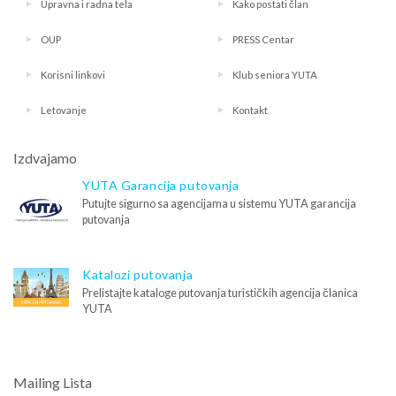
Upravna i radna tela
Kako postati član
OUP
PRESS Centar
Korisni linkovi
Klub seniora YUTA
Letovanje
Kontakt
Izdvajamo
YUTA Garancija putovanja
Putujte sigurno sa agencijama u sistemu YUTA garancija
putovanja
Katalozi putovanja
Prelistajte kataloge putovanja turističkih agencija članica
YUTA
Mailing Lista