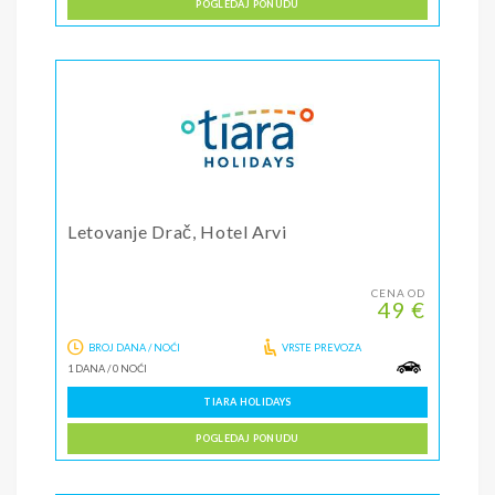
POGLEDAJ PONUDU
Letovanje Drač, Hotel Arvi
CENA OD
49 €
BROJ DANA / NOĆI
VRSTE PREVOZA
1 DANA
/
0 NOĆI
TIARA HOLIDAYS
POGLEDAJ PONUDU