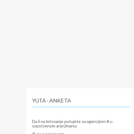
YUTA - ANKETA
Da li na letovanje putujete sa agencijom ili u
sopstvenom aranžmanu: