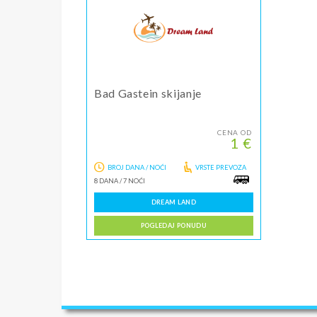
Bad Gastein skijanje
CENA OD
1 €
BROJ DANA / NOĆI
VRSTE PREVOZA
8 DANA
/
7 NOĆI
DREAM LAND
POGLEDAJ PONUDU