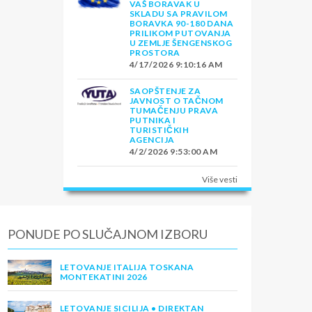
VAŠ BORAVAK U
SKLADU SA PRAVILOM
BORAVKA 90-180 DANA
PRILIKOM PUTOVANJA
U ZEMLJE ŠENGENSKOG
PROSTORA
4/17/2026 9:10:16 AM
SAOPŠTENJE ZA
JAVNOST O TAČNOM
TUMAČENJU PRAVA
PUTNIKA I
TURISTIČKIH
AGENCIJA
4/2/2026 9:53:00 AM
Više vesti
PONUDE PO SLUČAJNOM IZBORU
LETOVANJE ITALIJA TOSKANA
MONTEKATINI 2026
LETOVANJE SICILIJA • DIREKTAN