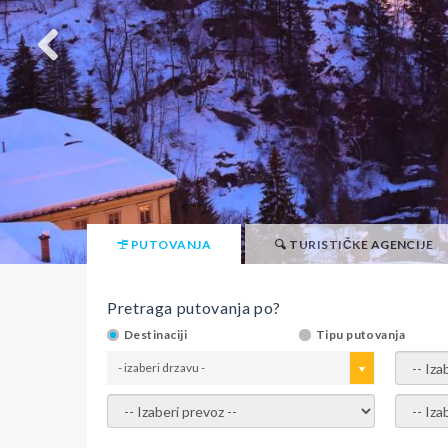
PUTOVANJA
TURISTIČKE AGENCIJE
Pretraga putovanja po?
Destinaciji
Tipu putovanja
- izaberi drzavu -
- izaber
- izaberi prevoz -
- Izaber