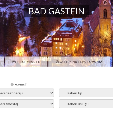
BAD GASTEIN
FIRST MINUTE
LAST MINUTE PUTOVANJA
Agenciji
i destinaciju -
- izaberi tip -
ite smestaj -
- Izaberite uslugu -