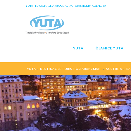
YUTA - NACIONALNA ASOCIJACIJA TURISTIČKIH AGENCIJA
YUTA
ČLANICE YUTA
YUTA
DESTINACIJE TURISTIČKI ARANZMANI
AUSTRIJA
BA