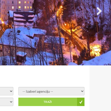
- izaberi agenciju -
TRAŽI