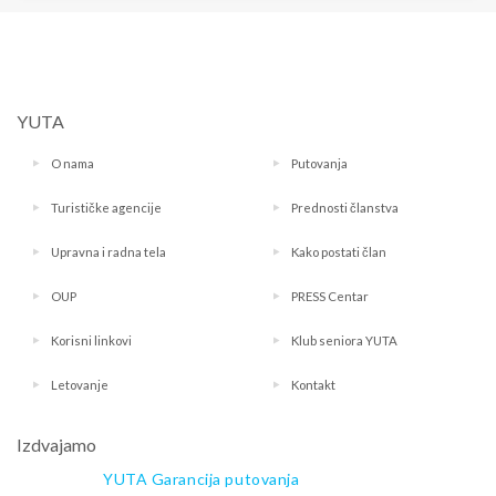
YUTA
O nama
Putovanja
Turističke agencije
Prednosti članstva
Upravna i radna tela
Kako postati član
OUP
PRESS Centar
Korisni linkovi
Klub seniora YUTA
Letovanje
Kontakt
Izdvajamo
YUTA Garancija putovanja