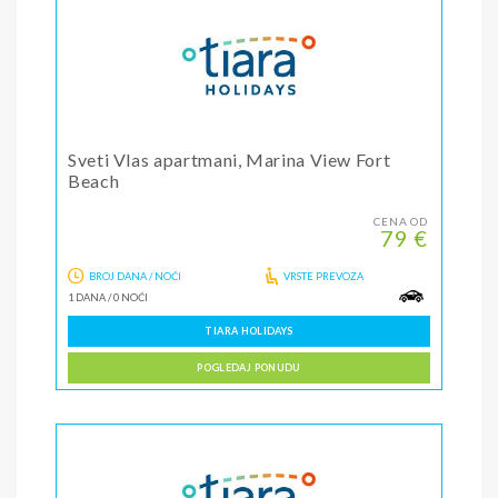
Sveti Vlas apartmani, Marina View Fort
Beach
CENA OD
79 €
BROJ DANA / NOĆI
VRSTE PREVOZA
1 DANA
/
0 NOĆI
TIARA HOLIDAYS
POGLEDAJ PONUDU