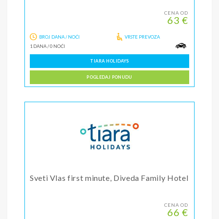
CENA OD
63 €
BROJ DANA / NOĆI
VRSTE PREVOZA
1 DANA
/
0 NOĆI
TIARA HOLIDAYS
POGLEDAJ PONUDU
Sveti Vlas first minute, Diveda Family Hotel
CENA OD
66 €