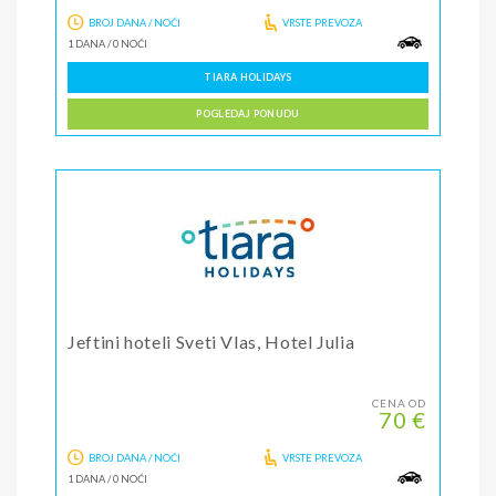
BROJ DANA / NOĆI
VRSTE PREVOZA
1 DANA
/
0 NOĆI
TIARA HOLIDAYS
POGLEDAJ PONUDU
Jeftini hoteli Sveti Vlas, Hotel Julia
CENA OD
70 €
BROJ DANA / NOĆI
VRSTE PREVOZA
1 DANA
/
0 NOĆI