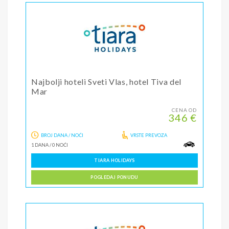
Najbolji hoteli Sveti Vlas, hotel Tiva del
Mar
CENA OD
346 €
BROJ DANA / NOĆI
VRSTE PREVOZA
1 DANA
/
0 NOĆI
TIARA HOLIDAYS
POGLEDAJ PONUDU