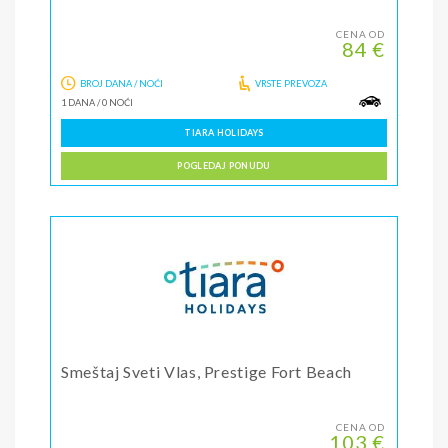
CENA OD
84 €
BROJ DANA / NOĆI
VRSTE PREVOZA
1 DANA
/
0 NOĆI
TIARA HOLIDAYS
POGLEDAJ PONUDU
Smeštaj Sveti Vlas, Prestige Fort Beach
CENA OD
103 €