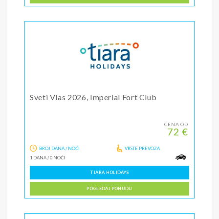
Sveti Vlas 2026, Imperial Fort Club
CENA OD
72 €
BROJ DANA / NOĆI
VRSTE PREVOZA
1 DANA
/
0 NOĆI
TIARA HOLIDAYS
POGLEDAJ PONUDU