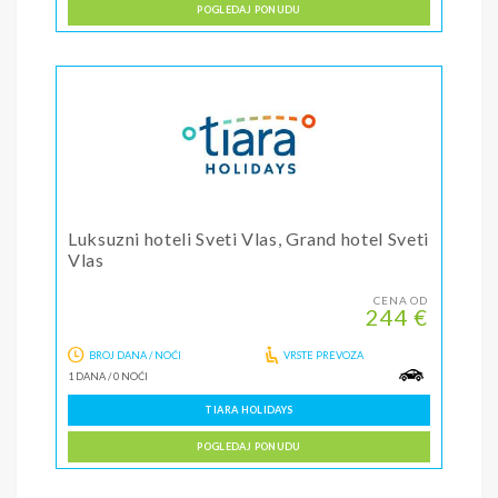
POGLEDAJ PONUDU
Luksuzni hoteli Sveti Vlas, Grand hotel Sveti
Vlas
CENA OD
244 €
BROJ DANA / NOĆI
VRSTE PREVOZA
1 DANA
/
0 NOĆI
TIARA HOLIDAYS
POGLEDAJ PONUDU