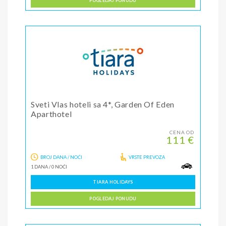
POGLEDAJ PONUDU
Sveti Vlas hoteli sa 4*, Garden Of Eden
Aparthotel
CENA OD
111 €
BROJ DANA / NOĆI
VRSTE PREVOZA
1 DANA
/
0 NOĆI
TIARA HOLIDAYS
POGLEDAJ PONUDU