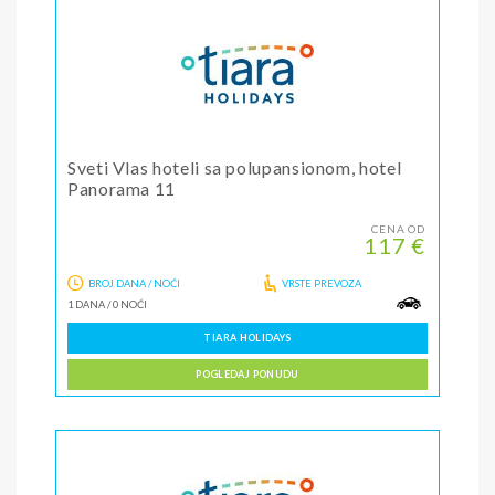
Sveti Vlas hoteli sa polupansionom, hotel
Panorama 11
CENA OD
117 €
BROJ DANA / NOĆI
VRSTE PREVOZA
1 DANA
/
0 NOĆI
TIARA HOLIDAYS
POGLEDAJ PONUDU