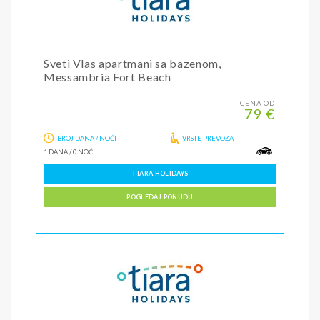
Sveti Vlas apartmani sa bazenom,
Messambria Fort Beach
CENA OD
79 €
BROJ DANA / NOĆI
VRSTE PREVOZA
1 DANA
/
0 NOĆI
TIARA HOLIDAYS
POGLEDAJ PONUDU