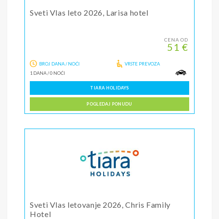
Sveti Vlas leto 2026, Larisa hotel
CENA OD
51 €
BROJ DANA / NOĆI
VRSTE PREVOZA
1 DANA
/
0 NOĆI
TIARA HOLIDAYS
POGLEDAJ PONUDU
Sveti Vlas letovanje 2026, Chris Family
Hotel