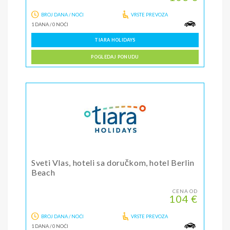
BROJ DANA / NOĆI
VRSTE PREVOZA
1 DANA
/
0 NOĆI
TIARA HOLIDAYS
POGLEDAJ PONUDU
Sveti Vlas, hoteli sa doručkom, hotel Berlin
Beach
CENA OD
104 €
BROJ DANA / NOĆI
VRSTE PREVOZA
1 DANA
/
0 NOĆI