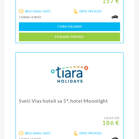
157 €
BROJ DANA / NOĆI
VRSTE PREVOZA
1 DANA
/
0 NOĆI
TIARA HOLIDAYS
POGLEDAJ PONUDU
Sveti Vlas hoteli sa 5*, hotel Moonlight
CENA OD
186 €
BROJ DANA / NOĆI
VRSTE PREVOZA