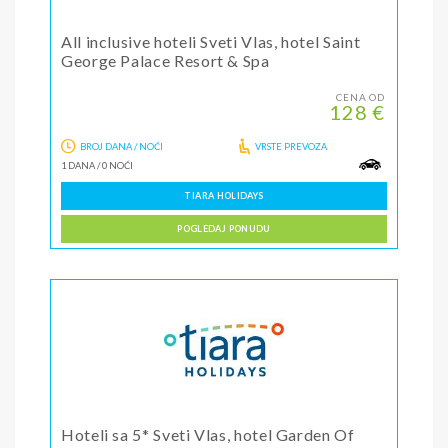
All inclusive hoteli Sveti Vlas, hotel Saint
George Palace Resort & Spa
CENA OD
128 €
BROJ DANA / NOĆI
VRSTE PREVOZA
1 DANA
/
0 NOĆI
TIARA HOLIDAYS
POGLEDAJ PONUDU
Hoteli sa 5* Sveti Vlas, hotel Garden Of