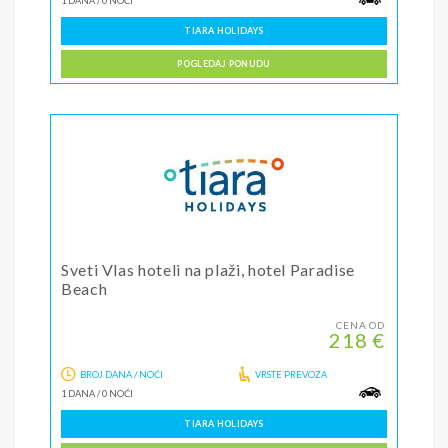
1 DANA
/
0 NOĆI
TIARA HOLIDAYS
POGLEDAJ PONUDU
Sveti Vlas hoteli na plaži, hotel Paradise
Beach
CENA OD
218 €
BROJ DANA / NOĆI
VRSTE PREVOZA
1 DANA
/
0 NOĆI
TIARA HOLIDAYS