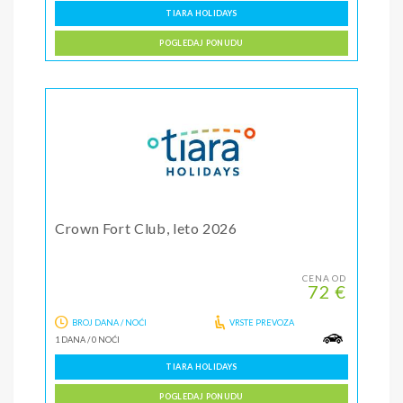
TIARA HOLIDAYS
POGLEDAJ PONUDU
Crown Fort Club, leto 2026
CENA OD
72 €
BROJ DANA / NOĆI
VRSTE PREVOZA
1 DANA
/
0 NOĆI
TIARA HOLIDAYS
POGLEDAJ PONUDU