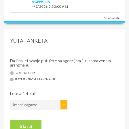
AGENCIJA
4/2/2026 9:53:00 AM
Više vesti
YUTA - ANKETA
Da li na letovanje putujete sa agencijom ili u sopstvenom
aranžmanu:
SA AGENCIJOM
U SOPSTVENOM ARANŽMANU
Letovaćete u?
izaberi odgovor
Glasaj