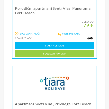
Porodični apartmani Sveti Vlas, Panorama
Fort Beach
CENA OD
79 €
BROJ DANA / NOĆI
VRSTE PREVOZA
1 DANA
/
0 NOĆI
TIARA HOLIDAYS
POGLEDAJ PONUDU
Apartmani Sveti Vlas, Privilege Fort Beach