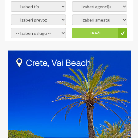
- izaberi tip -
- izaberi agenciju -
- izaberi prevoz -
- Izaberite smestaj -
- Izaberite uslugu -
TRAŽI