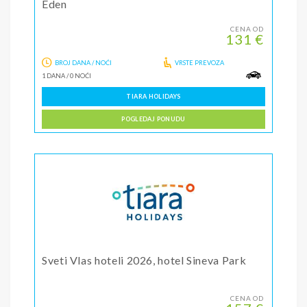
Eden
CENA OD
131 €
BROJ DANA / NOĆI
VRSTE PREVOZA
1 DANA
/
0 NOĆI
TIARA HOLIDAYS
POGLEDAJ PONUDU
Sveti Vlas hoteli 2026, hotel Sineva Park
CENA OD