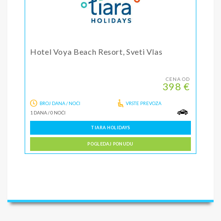
Hotel Voya Beach Resort, Sveti Vlas
CENA OD
398 €
BROJ DANA / NOĆI
VRSTE PREVOZA
1 DANA
/
0 NOĆI
TIARA HOLIDAYS
POGLEDAJ PONUDU