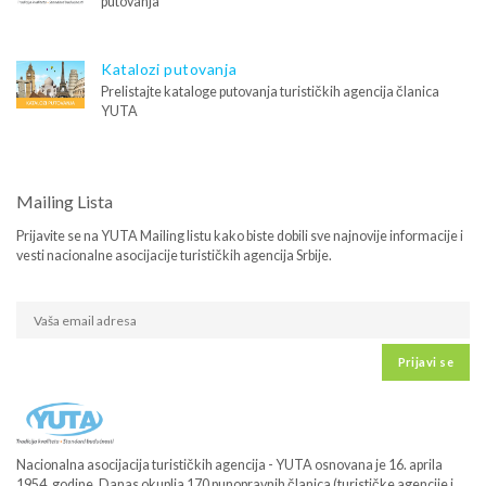
putovanja
Katalozi putovanja
Prelistajte kataloge putovanja turističkih agencija članica
YUTA
Mailing Lista
Prijavite se na YUTA Mailing listu kako biste dobili sve najnovije informacije i
vesti nacionalne asocijacije turističkih agencija Srbije.
Prijavi se
Nacionalna asocijacija turističkih agencija - YUTA osnovana je 16. aprila
1954. godine. Danas okuplja 170 punopravnih članica (turističke agencije i