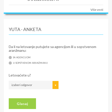
Više vesti
YUTA - ANKETA
Da li na letovanje putujete sa agencijom ili u sopstvenom
aranžmanu:
SA AGENCIJOM
U SOPSTVENOM ARANŽMANU
Letovaćete u?
izaberi odgovor
Glasaj