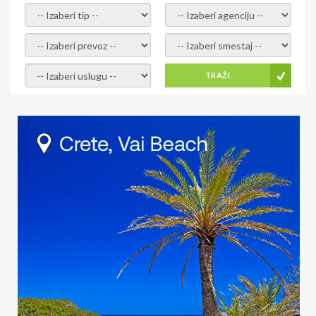
- izaberi tip -
- izaberi agenciju -
- izaberi prevoz -
- Izaberite smestaj -
- Izaberite uslugu -
TRAŽI