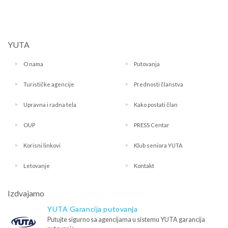
YUTA
O nama
Putovanja
Turističke agencije
Prednosti članstva
Upravna i radna tela
Kako postati član
OUP
PRESS Centar
Korisni linkovi
Klub seniora YUTA
Letovanje
Kontakt
Izdvajamo
YUTA Garancija putovanja
Putujte sigurno sa agencijama u sistemu YUTA garancija