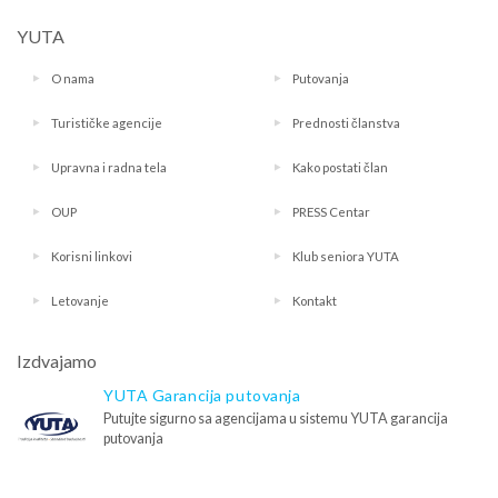
YUTA
O nama
Putovanja
Turističke agencije
Prednosti članstva
Upravna i radna tela
Kako postati član
OUP
PRESS Centar
Korisni linkovi
Klub seniora YUTA
Letovanje
Kontakt
Izdvajamo
YUTA Garancija putovanja
Putujte sigurno sa agencijama u sistemu YUTA garancija
putovanja