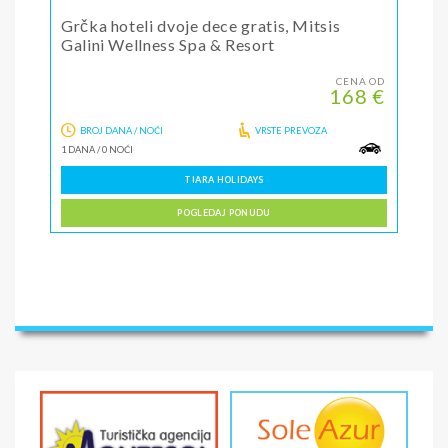
Grčka hoteli dvoje dece gratis, Mitsis
Galini Wellness Spa & Resort
CENA OD
168 €
BROJ DANA / NOĆI
VRSTE PREVOZA
1 DANA
/
0 NOĆI
TIARA HOLIDAYS
POGLEDAJ PONUDU