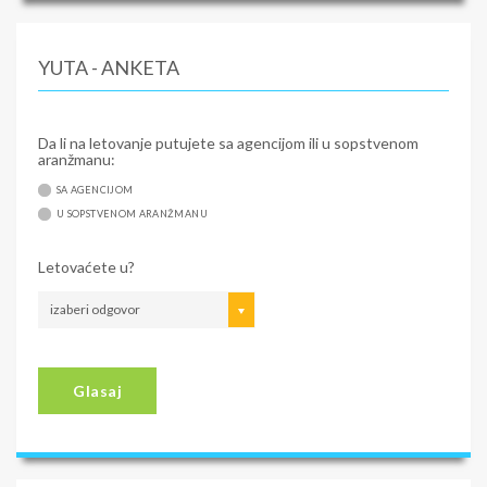
YUTA - ANKETA
Da li na letovanje putujete sa agencijom ili u sopstvenom
aranžmanu:
SA AGENCIJOM
U SOPSTVENOM ARANŽMANU
Letovaćete u?
izaberi odgovor
Glasaj