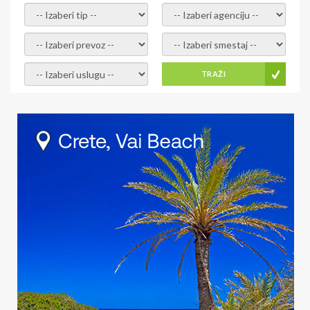
- izaberi tip -
- izaberi agenciju -
- izaberi prevoz -
- Izaberite smestaj -
- Izaberite uslugu -
TRAŽI