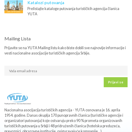
Katalozi putovanja
Prelistajte kataloge putovanja turističkih agencija članica
YUTA
Mailing Lista
Prijavite se na YUTA Mailing listu kako biste dobili sve najnovije informacije i
vesti nacionalne asocijacije turističkih agencija Srbije.
Prijavi se
Nacionalna asocijacija turističkih agencija - YUTA osnovana je 16. aprila
1954. godine. Danas okuplja 170 punopravnih članica (turističke agencije i
organizatori putovanja) koje ostvaruju preko 90 % prometa organizovanih
turističkih putovanja u Srbiji i 48 pridruženih članica (hotelska preduzeća,
prevoznici, obrazovne institucije, osiguravajuće kompanije...).