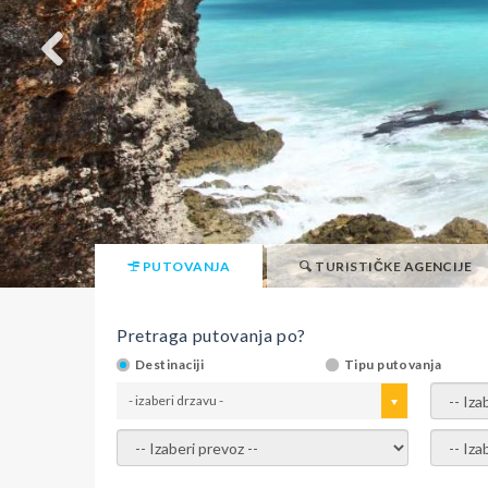
PUTOVANJA
TURISTIČKE AGENCIJE
Pretraga putovanja po?
Destinaciji
Tipu putovanja
- izaberi drzavu -
- izaber
- izaberi prevoz -
- Izaber