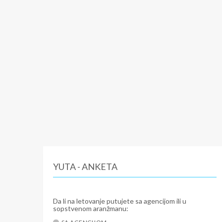
YUTA - ANKETA
Da li na letovanje putujete sa agencijom ili u
sopstvenom aranžmanu: