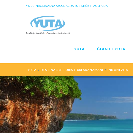
YUTA - NACIONALNA ASOCIJACIJA TURISTIČKIH AGENCIJA
YUTA
ČLANICE YUTA
YUTA
DESTINACIJE TURISTIČKI ARANZMANI
INDONEZIJA