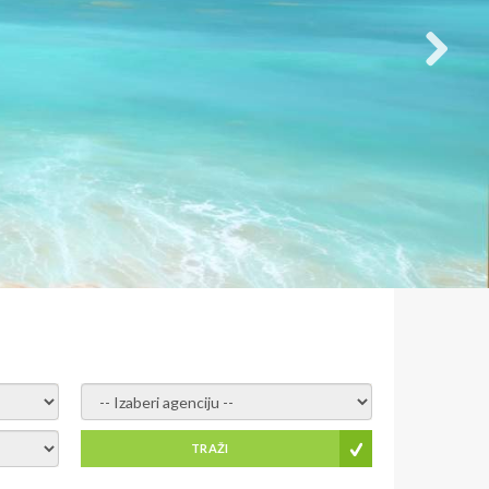
- izaberi agenciju -
TRAŽI