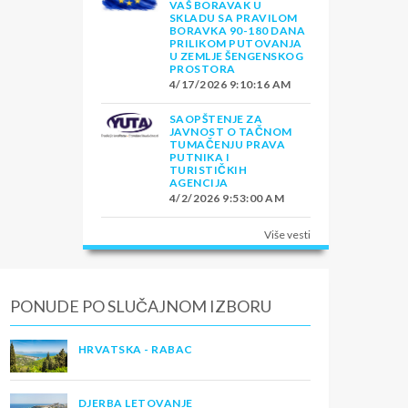
VAŠ BORAVAK U
SKLADU SA PRAVILOM
BORAVKA 90-180 DANA
PRILIKOM PUTOVANJA
U ZEMLJE ŠENGENSKOG
PROSTORA
4/17/2026 9:10:16 AM
SAOPŠTENJE ZA
JAVNOST O TAČNOM
TUMAČENJU PRAVA
PUTNIKA I
TURISTIČKIH
AGENCIJA
4/2/2026 9:53:00 AM
Više vesti
PONUDE PO SLUČAJNOM IZBORU
HRVATSKA - RABAC
DJERBA LETOVANJE