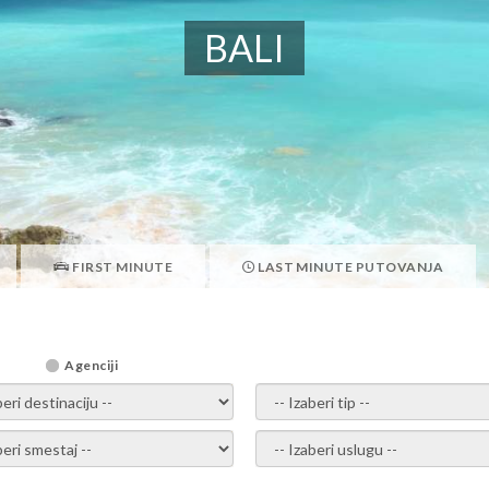
BALI
FIRST MINUTE
LAST MINUTE PUTOVANJA
Agenciji
i destinaciju -
- izaberi tip -
ite smestaj -
- Izaberite uslugu -