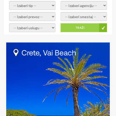
- izaberi tip -
- izaberi agenciju -
- izaberi prevoz -
- Izaberite smestaj -
- Izaberite uslugu -
TRAŽI