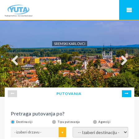
SREMSKI KARLOVCI
PUTOVANJA
Pretraga putovanja po?
Destinaciji
Tipu putovanja
Agenciji
- izaberi drzavu -
- izaberi destinaciju -