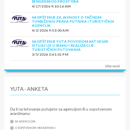
ŠENGENSKOG PROSTORA
4/17/2026 9:10:16 AM
SAOPŠTENJE ZA JAVNOST O TAČNOM
TUMAČENJU PRAVA PUTNIKA I TURISTIČKIH
AGENCIJA
4/2/2026 9:53:00 AM
SAOPŠTENJE YUTA POVODOM AKTUELNE
SITUACIJE U IRANU I REALIZACIJE
TURISTIČKIH PUTOVANJA
3/5/2026 3:41:01 PM
Više vesti
YUTA - ANKETA
Da li na letovanje putujete sa agencijom ili u sopstvenom
aranžmanu:
SA AGENCIJOM
U SOPSTVENOM ARANŽMANU