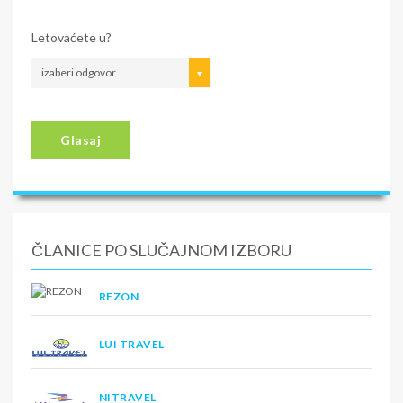
Letovaćete u?
izaberi odgovor
Glasaj
ČLANICE PO SLUČAJNOM IZBORU
REZON
LUI TRAVEL
NITRAVEL