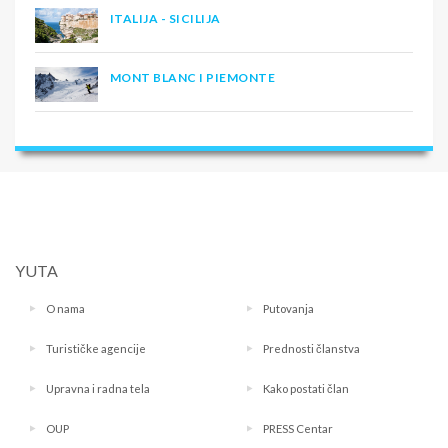
ITALIJA - SICILIJA
MONT BLANC I PIEMONTE
YUTA
O nama
Putovanja
Turističke agencije
Prednosti članstva
Upravna i radna tela
Kako postati član
OUP
PRESS Centar