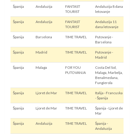
Španija
Andaluzija
FANTAST
Andaluzija 8 dana
Avi
TOURIST
letovanje
Španija
Andaluzija
FANTAST
Andaluzija 11
Avi
TOURIST
dana letovanje
Španija
Barselona
TIME TRAVEL
Putovanje -
Aut
Barselona
Avi
Španija
Madrid
TIME TRAVEL
Putovanje -
Avi
Madrid
Španija
Malaga
FOR YOU
Costa Del Sol,
Avi
PUTOVANJA
Malaga, Marbelja,
Benalmedana,
Fungierola
Španija
Ljoret de Mar
TIME TRAVEL
Italija - Francuska
Au
- Španija
Španija
Ljoret de Mar
TIME TRAVEL
Španija - Ljoret de
Avi
Mar
Španija
Andaluzija
TIME TRAVEL
Španija -
Au
Andaluzija