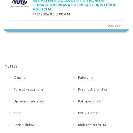
SAOPŠTENJE ZA JAVNOST O TAČNOM
TUMAČENJU PRAVA PUTNIKA I TURISTIČKIH
AGENCIJA
4/2/2026 9:53:00 AM
Više vesti
YUTA
O nama
Putovanja
Turističke agencije
Prednosti članstva
Upravna i radna tela
Kako postati član
OUP
PRESS Centar
Korisni linkovi
Klub seniora YUTA