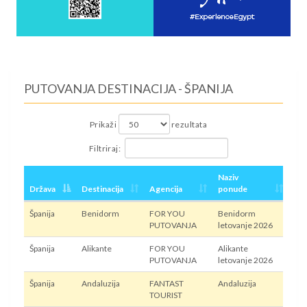
PUTOVANJA DESTINACIJA - ŠPANIJA
Prikaži
rezultata
Filtriraj:
Naziv
Država
Destinacija
Agencija
ponude
Pr
Španija
Benidorm
FOR YOU
Benidorm
Avi
PUTOVANJA
letovanje 2026
Španija
Alikante
FOR YOU
Alikante
Avi
PUTOVANJA
letovanje 2026
Španija
Andaluzija
FANTAST
Andaluzija
Avi
TOURIST