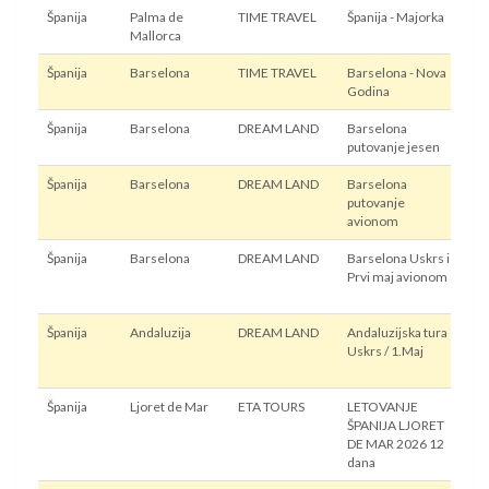
Španija
Palma de
TIME TRAVEL
Španija - Majorka
Avi
Mallorca
Španija
Barselona
TIME TRAVEL
Barselona - Nova
Avi
Godina
Španija
Barselona
DREAM LAND
Barselona
Avi
putovanje jesen
Španija
Barselona
DREAM LAND
Barselona
Avi
putovanje
avionom
Španija
Barselona
DREAM LAND
Barselona Uskrs i
Avi
Prvi maj avionom
Španija
Andaluzija
DREAM LAND
Andaluzijska tura
Avi
Uskrs / 1.Maj
Španija
Ljoret de Mar
ETA TOURS
LETOVANJE
Au
ŠPANIJA LJORET
DE MAR 2026 12
dana