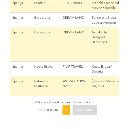
Španija
Madrid
FILIP TRAVEL
Madrid • Avionski
Avi
prevoz • Španija
Španija
Barselona
DREAM LAND
Barselona Nova
Avi
godina avionom
Španija
Barselona
DREAM LAND
Avio karte
Avi
Beograd
Barselona
Španija
Kosta Brava
FILIP TRAVEL
Kosta Brava /
Avi
Dorada
Španija
Palma de
ASTRA TOURS
Španija - Palma de
Avi
Mallorca
021
Majorka
Sop
pre
Prikazano 37 od ukupno 37 rezultata
PRETHODNA
1
NAREDNA