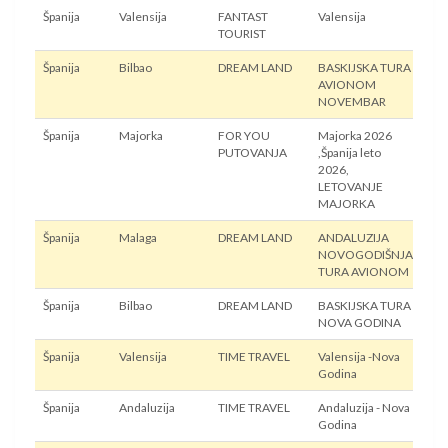
Španija
Valensija
FANTAST
Valensija
Avi
TOURIST
Španija
Bilbao
DREAM LAND
BASKIJSKA TURA
Avi
AVIONOM
NOVEMBAR
Španija
Majorka
FOR YOU
Majorka 2026
Avi
PUTOVANJA
,Španija leto
2026,
LETOVANJE
MAJORKA
Španija
Malaga
DREAM LAND
ANDALUZIJA
Avi
NOVOGODIŠNJA
TURA AVIONOM
Španija
Bilbao
DREAM LAND
BASKIJSKA TURA
Avi
NOVA GODINA
Španija
Valensija
TIME TRAVEL
Valensija -Nova
Avi
Godina
Španija
Andaluzija
TIME TRAVEL
Andaluzija - Nova
Avi
Godina