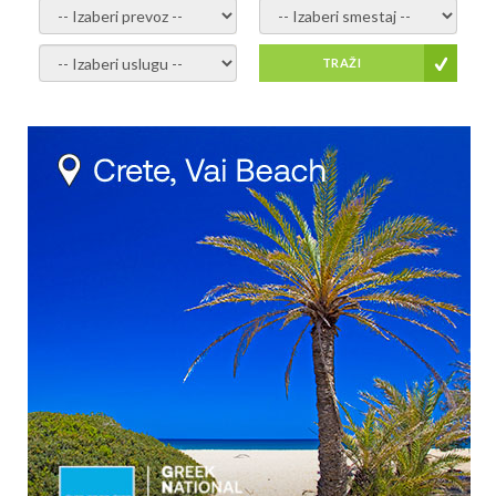
- izaberi prevoz -
- Izaberite smestaj -
- Izaberite uslugu -
TRAŽI