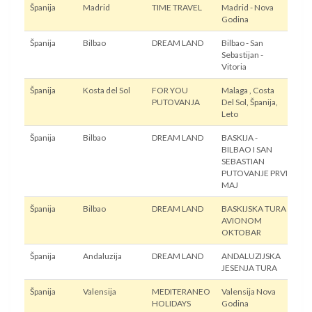
Španija
Madrid
TIME TRAVEL
Madrid - Nova
Avi
Godina
Španija
Bilbao
DREAM LAND
Bilbao - San
Avi
Sebastijan -
Vitoria
Španija
Kosta del Sol
FOR YOU
Malaga , Costa
Avi
PUTOVANJA
Del Sol, Španija,
Leto
Španija
Bilbao
DREAM LAND
BASKIJA -
Avi
BILBAO I SAN
SEBASTIAN
PUTOVANJE PRVI
MAJ
Španija
Bilbao
DREAM LAND
BASKIJSKA TURA
Avi
AVIONOM
OKTOBAR
Španija
Andaluzija
DREAM LAND
ANDALUZIJSKA
Avi
JESENJA TURA
Španija
Valensija
MEDITERANEO
Valensija Nova
Avi
HOLIDAYS
Godina