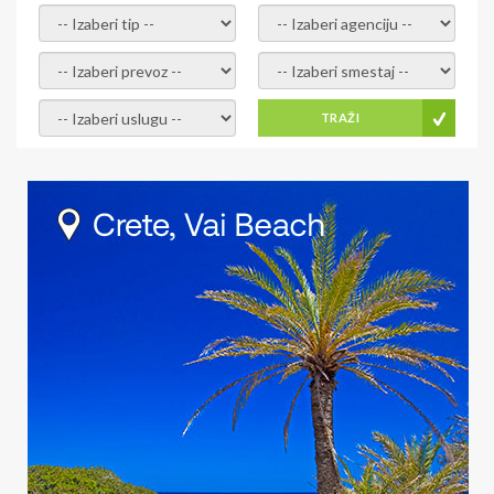
- izaberi tip -
- izaberi agenciju -
- izaberi prevoz -
- Izaberite smestaj -
- Izaberite uslugu -
TRAŽI