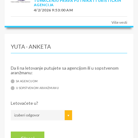
TUMAČENJU PRAVA PUTNIKA I TURISTIČKIH
AGENCIJA
4/2/2026 9:53:00 AM
Više vesti
YUTA - ANKETA
Da li na letovanje putujete sa agencijom ili u sopstvenom
aranžmanu:
SA AGENCIJOM
U SOPSTVENOM ARANŽMANU
Letovaćete u?
izaberi odgovor