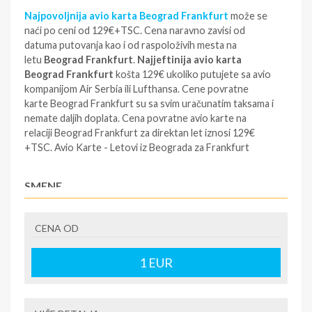
Najpovoljnija avio karta Beograd Frankfurt
može se
naći po ceni od 129€+TSC. Cena naravno zavisi od
datuma putovanja kao i od raspoloživih mesta na
letu
Beograd Frankfurt
.
Najjeftinija avio karta
Beograd Frankfurt
košta 129€ ukoliko putujete sa avio
kompanijom Air Serbia ili Lufthansa. Cene povratne
karte Beograd Frankfurt su sa svim uračunatim taksama i
nemate daljih doplata. Cena povratne avio karte na
relaciji Beograd Frankfurt za direktan let iznosi 129€
+TSC. Avio Karte - Letovi iz Beograda za Frankfurt
SMENE
NAPOMENE O CENI
CENA OD
Najpovoljnija avio karta Beograd Frankfurt može se naći
po ceni od 129€+TSC. Cena naravno zavisi od datuma
putovanja kao i od raspoloživih mesta na letu Beograd
1
EUR
Frankfurt. Najjeftinija avio karta Beograd Frankfurt
košta 129€ ukoliko putujete sa avio kompanijom Air
Serbia ili Lufthansa. Cene povratne karte Beograd