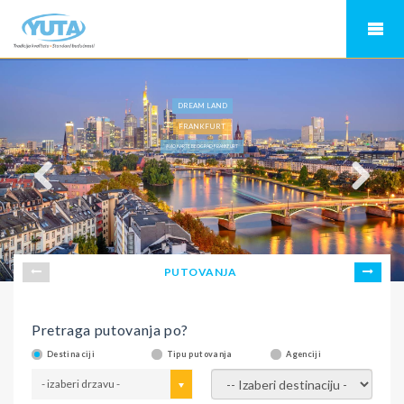
DREAM LAND
FRANKFURT
AVIO KARTE BEOGRAD FRANKFURT
PUTOVANJA
Pretraga putovanja po?
Destinaciji
Tipu putovanja
Agenciji
- izaberi drzavu -
- izaberi destinaciju -