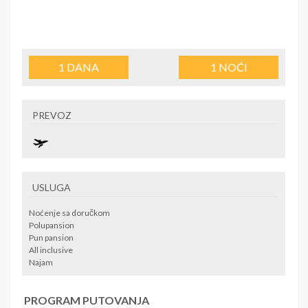
1
DANA
1
NOĆI
PREVOZ
USLUGA
Noćenje sa doručkom
Polupansion
Pun pansion
All inclusive
Najam
PROGRAM PUTOVANJA