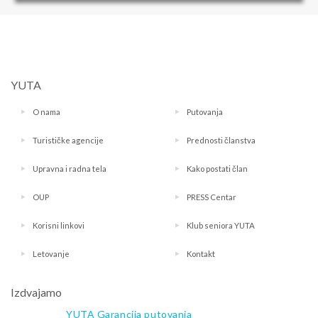
YUTA
O nama
Putovanja
Turističke agencije
Prednosti članstva
Upravna i radna tela
Kako postati član
OUP
PRESS Centar
Korisni linkovi
Klub seniora YUTA
Letovanje
Kontakt
Izdvajamo
YUTA Garancija putovanja