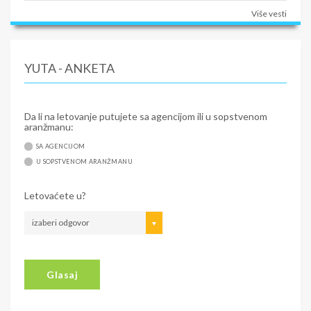
Više vesti
YUTA - ANKETA
Da li na letovanje putujete sa agencijom ili u sopstvenom
aranžmanu:
SA AGENCIJOM
U SOPSTVENOM ARANŽMANU
Letovaćete u?
izaberi odgovor
Glasaj