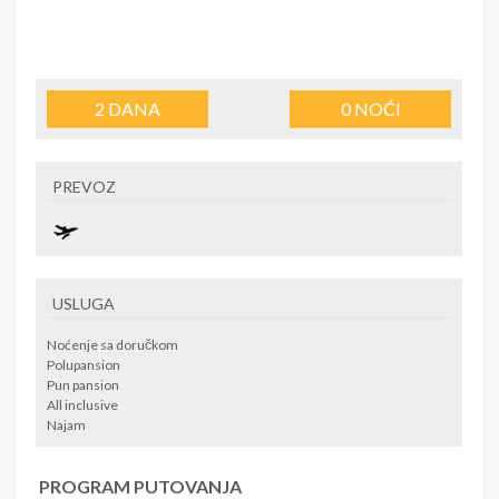
2
DANA
0
NOĆI
PREVOZ
USLUGA
Noćenje sa doručkom
Polupansion
Pun pansion
All inclusive
Najam
PROGRAM PUTOVANJA