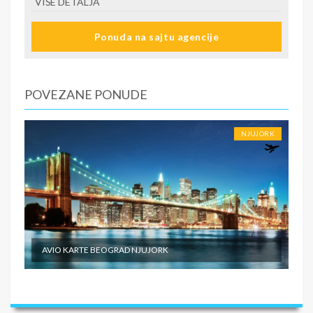
VIŠE DETALJA
Ponuda na sajtu agencije
POVEZANE PONUDE
NJUJORK
AVIO KARTE BEOGRAD NJUJORK