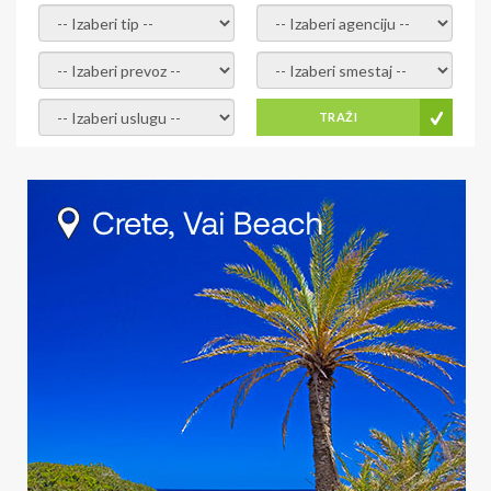
- izaberi tip -
- izaberi agenciju -
- izaberi prevoz -
- Izaberite smestaj -
- Izaberite uslugu -
TRAŽI