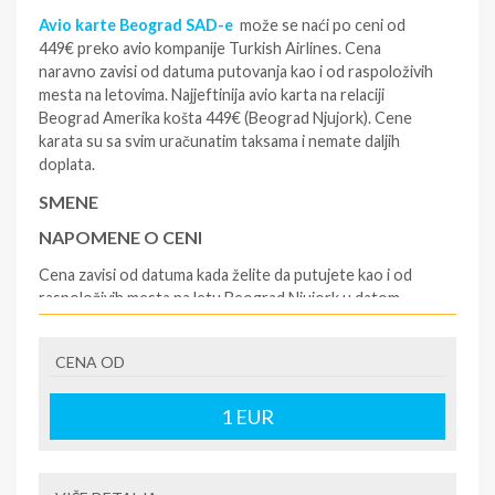
Avio karte Beograd SAD-e
može se naći po ceni od
449€ preko avio kompanije Turkish Airlines. Cena
naravno zavisi od datuma putovanja kao i od raspoloživih
mesta na letovima. Najjeftinija avio karta na relaciji
Beograd Amerika košta 449€ (Beograd Njujork). Cene
karata su sa svim uračunatim taksama i nemate daljih
doplata.
SMENE
NAPOMENE O CENI
Cena zavisi od datuma kada želite da putujete kao i od
raspoloživih mesta na letu Beograd Njujork u datom
trenutku.
U CENU JE UKLJUČENO
CENA OD
avio karta sa taksama
1
EUR
U CENU NIJE UKLJUČENO