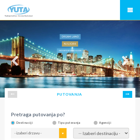
DREAM LAND
NJUJORK
AVIO KARTE BEOGRAD NJUJORK
PUTOVANJA
Pretraga putovanja po?
Destinaciji
Tipu putovanja
Agenciji
- izaberi drzavu -
- izaberi destinaciju -