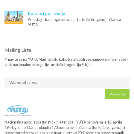
Katalozi putovanja
Prelistajte kataloge putovanja turističkih agencija članica
YUTA
Mailing Lista
Prijavite se na YUTA Mailing listu kako biste dobili sve najnovije informacije i
vesti nacionalne asocijacije turističkih agencija Srbije.
Prijavi se
Nacionalna asocijacija turističkih agencija - YUTA osnovana je 16. aprila
1954. godine. Danas okuplja 170 punopravnih članica (turističke agencije i
organizatori putovanja) koje ostvaruju preko 90 % prometa organizovanih