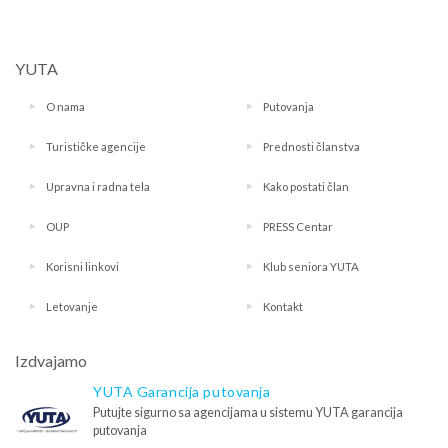
YUTA
O nama
Putovanja
Turističke agencije
Prednosti članstva
Upravna i radna tela
Kako postati član
OUP
PRESS Centar
Korisni linkovi
Klub seniora YUTA
Letovanje
Kontakt
Izdvajamo
YUTA Garancija putovanja
Putujte sigurno sa agencijama u sistemu YUTA garancija
putovanja