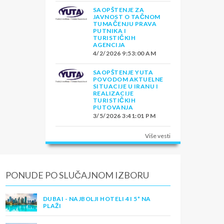
SAOPŠTENJE ZA
JAVNOST O TAČNOM
TUMAČENJU PRAVA
PUTNIKA I
TURISTIČKIH
AGENCIJA
4/2/2026 9:53:00 AM
SAOPŠTENJE YUTA
POVODOM AKTUELNE
SITUACIJE U IRANU I
REALIZACIJE
TURISTIČKIH
PUTOVANJA
3/5/2026 3:41:01 PM
Više vesti
PONUDE PO SLUČAJNOM IZBORU
DUBAI - NAJBOLJI HOTELI 4 I 5* NA
PLAŽI