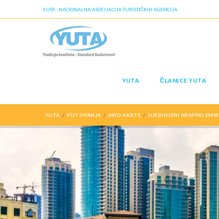
YUTA - NACIONALNA ASOCIJACIJA TURISTIČKIH AGENCIJA
YUTA
ČLANICE YUTA
YUTA
PUTOVANJA
AVIO KARTE
UJEDINJENI ARAPSKI EMI