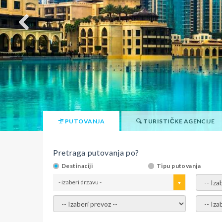
PUTOVANJA
TURISTIČKE AGENCIJE
Pretraga putovanja po?
Destinaciji
Tipu putovanja
- izaberi drzavu -
- izaber
- izaberi prevoz -
- Izaber