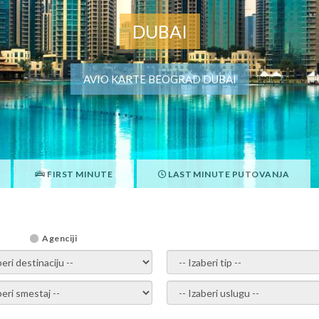
DUBAI
AVIO KARTE BEOGRAD DUBAI
FIRST MINUTE
LAST MINUTE PUTOVANJA
Agenciji
i destinaciju -
- izaberi tip -
ite smestaj -
- Izaberite uslugu -