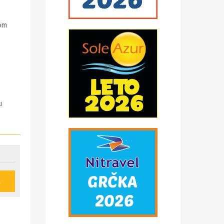
tom
u
e