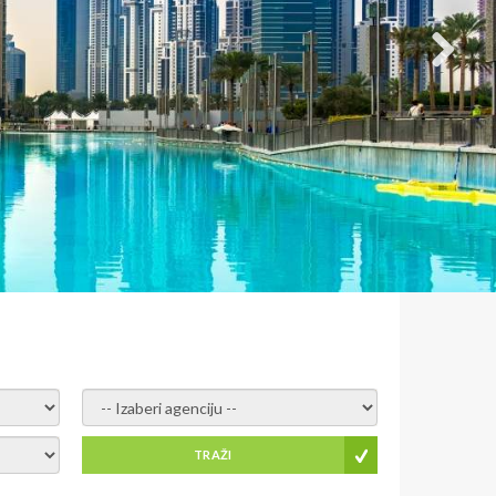
- izaberi agenciju -
TRAŽI