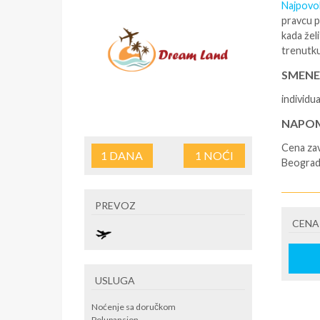
Najpovol
pravcu p
kada žel
trenutku
SMENE
individu
NAPOM
Cena zav
1
DANA
1
NOĆI
Beograd
U CEN
PREVOZ
avio kar
CENA
U CEN
USLUGA
Noćenje sa doručkom
Polupansion