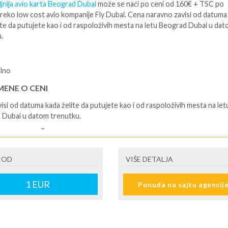
jnija avio karta Beograd Dubai
može se naći po ceni od 160€ + TSC po
reko low cost avio kompanije Fly Dubai. Cena naravno zavisi od datuma
ite da putujete kao i od raspoloživih mesta na letu Beograd Dubai u da
.
alno
ENE O CENI
isi od datuma kada želite da putujete kao i od raspoloživih mesta na let
 Dubai u datom trenutku.
U JE UKLJUČENO
ta sa taksama
 OD
VIŠE DETALJA
U NIJE UKLJUČENO
1
EUR
Ponuda na sajtu agencij