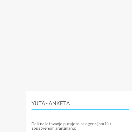
YUTA - ANKETA
Da li na letovanje putujete sa agencijom ili u
sopstvenom aranžmanu: