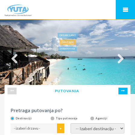
DREAM LAND
ZANZIBAR
ZANZIBAR PUTOVANJE
PUTOVANJA
Pretraga putovanja po?
Destinaciji
Tipu putovanja
Agenciji
- izaberi drzavu -
- izaberi destinaciju -