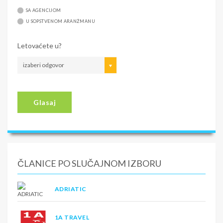
SA AGENCIJOM
U SOPSTVENOM ARANŽMANU
Letovaćete u?
izaberi odgovor
Glasaj
ČLANICE PO SLUČAJNOM IZBORU
ADRIATIC
1A TRAVEL