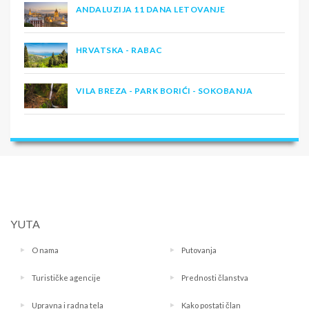
ANDALUZIJA 11 DANA LETOVANJE
HRVATSKA - RABAC
VILA BREZA - PARK BORIĆI - SOKOBANJA
YUTA
O nama
Putovanja
Turističke agencije
Prednosti članstva
Upravna i radna tela
Kako postati član