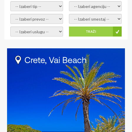
- izaberi tip -
- izaberi agenciju -
- izaberi prevoz -
- Izaberite smestaj -
- Izaberite uslugu -
TRAŽI