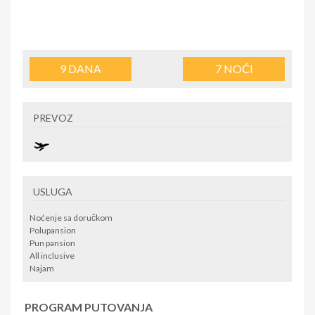
9
DANA
7
NOĆI
PREVOZ
USLUGA
Noćenje sa doručkom
Polupansion
Pun pansion
All inclusive
Najam
PROGRAM PUTOVANJA