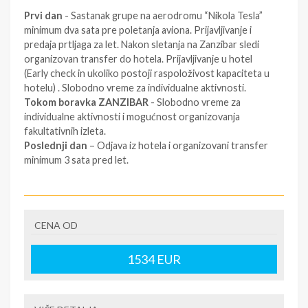
Prvi dan
- Sastanak grupe na aerodromu “Nikola Tesla”
minimum dva sata pre poletanja aviona. Prijavljivanje i
predaja prtljaga za let. Nakon sletanja na Zanzibar sledi
organizovan transfer do hotela. Prijavljivanje u hotel
(Early check in ukoliko postoji raspoloživost kapaciteta u
hotelu) . Slobodno vreme za individualne aktivnosti.
Tokom boravka ZANZIBAR
- Slobodno vreme za
individualne aktivnosti i mogućnost organizovanja
fakultativnih izleta.
Poslednji dan
– Odjava iz hotela i organizovani transfer
minimum 3 sata pred let.
SMENE
CENA OD
Prema zahtevu putnika
NAPOMENE O CENI
1534
EUR
Plaćanje po srednjem kursu NBS On-line plaćanje
karticama direktno na sajtu www.dreamland.travel