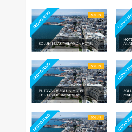
IZDVOJENO
IZDVOJE
SOLUN
HOTE
SOLUN 1 MAJ, PHILIPPION HOTEL
ANAT
IZDVOJENO
IZDVOJE
SOLUN
PUTOVANJE SOLUN, HOTEL
SOLU
THIRTYNINE URBAN STAY
MAND
IZDVOJENO
IZDVOJE
SOLUN