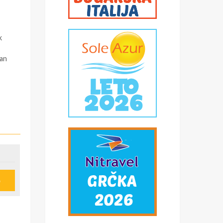
k
pan
e
u
ije
obi,
*