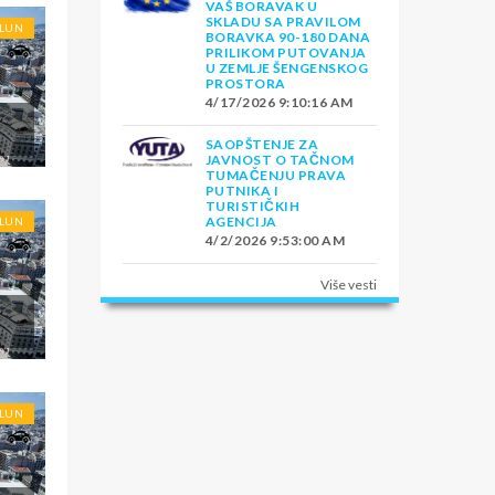
VAŠ BORAVAK U
SKLADU SA PRAVILOM
OLUN
BORAVKA 90-180 DANA
PRILIKOM PUTOVANJA
U ZEMLJE ŠENGENSKOG
PROSTORA
4/17/2026 9:10:16 AM
E
SAOPŠTENJE ZA
JAVNOST O TAČNOM
TUMAČENJU PRAVA
PUTNIKA I
TURISTIČKIH
AGENCIJA
OLUN
4/2/2026 9:53:00 AM
Više vesti
OLUN