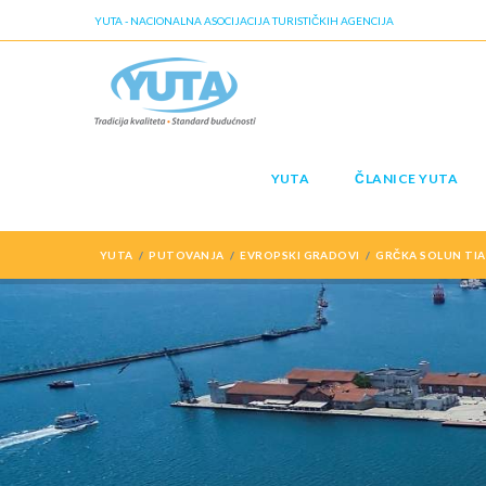
YUTA - NACIONALNA ASOCIJACIJA TURISTIČKIH AGENCIJA
YUTA
ČLANICE YUTA
YUTA
PUTOVANJA
EVROPSKI GRADOVI
GRČKA SOLUN TIA