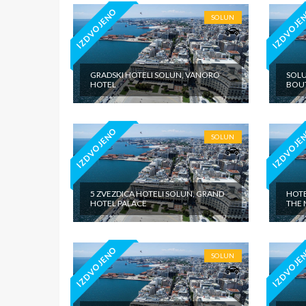
IZDVOJENO
IZDVOJE
SOLUN
GRADSKI HOTELI SOLUN, VANORO
SOLU
HOTEL
BOU
IZDVOJENO
IZDVOJE
SOLUN
5 ZVEZDICA HOTELI SOLUN, GRAND
HOTE
HOTEL PALACE
THE 
IZDVOJENO
IZDVOJE
SOLUN