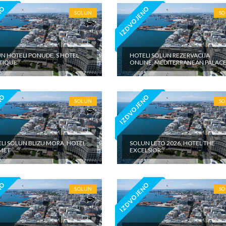
NO
IZDVOJENO
SOLUN
S
N HOTELI PONUDE, S HOTEL
HOTELI SOLUN REZERVACIJA
TIQUE
ONLINE, MEDITERRANEAN PALAC
NO
IZDVOJENO
SOLUN
S
LI SOLUN BLIZU MORA, HOTEL
SOLUN LETO 2026, HOTEL THE
MET
EXCELSIOR
NO
IZDVOJENO
SOLUN
S