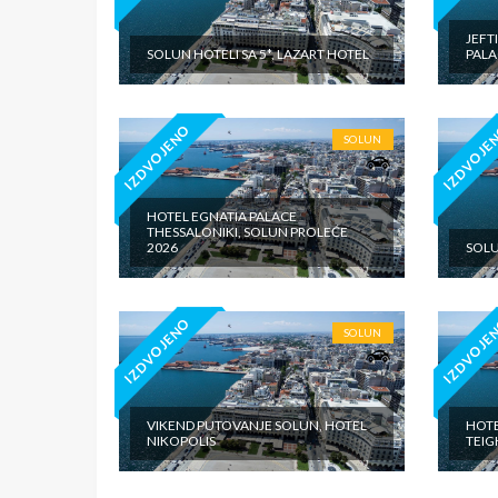
JEFT
SOLUN HOTELI SA 5*, LAZART HOTEL
PALA
IZDVOJENO
IZDVOJE
SOLUN
HOTEL EGNATIA PALACE
THESSALONIKI, SOLUN PROLEĆE
2026
SOLU
IZDVOJENO
IZDVOJE
SOLUN
VIKEND PUTOVANJE SOLUN, HOTEL
HOTE
NIKOPOLIS
TEIG