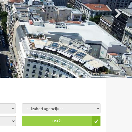
- izaberi agenciju -
TRAŽI