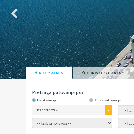
PUTOVANJA
TURISTIČKE AGENCIJE
Pretraga putovanja po?
Destinaciji
Tipu putovanja
- izaberi drzavu -
- izaber
- izaberi prevoz -
- Izaber