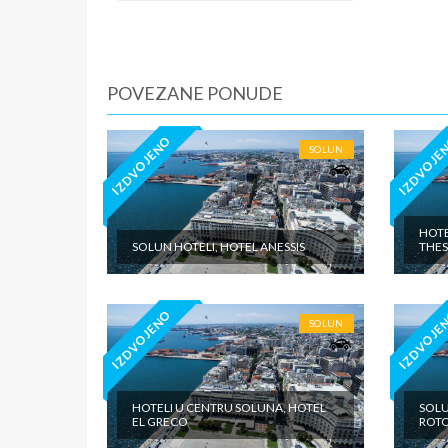
iznosi 1
dnevno p
agencije
je predv
POVEZANE PONUDE
cenovnik
domiciln
IZDVOJENO
IZDVOJE
SOLUN
HOTE
SOLUN HOTELI, HOTEL ANESSIS
THES
IZDVOJENO
IZDVOJE
SOLUN
HOTELI U CENTRU SOLUNA, HOTEL
SOLU
EL GRECO
ROT