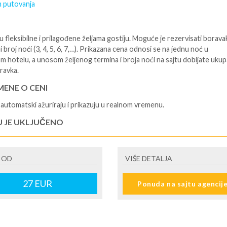
 putovanja
 fleksibilne i prilagođene željama gostiju. Moguće je rezervisati borava
i broj noći (3, 4, 5, 6, 7,…). Prikazana cena odnosi se na jednu noć u
m hotelu, a unosom željenog termina i broja noći na sajtu dobijate uku
ravka.
ENE O CENI
automatski ažuriraju i prikazuju u realnom vremenu.
U JE UKLJUČENO
sane i potvrđene usluge u izabranoj smeštajnoj jedinici prema opisu -
je hotelskih sadržaja prema opisu - uslugu rezervacije - organizaciju
 OD
VIŠE DETALJA
ja
U NIJE UKLJUČENO
27
EUR
Ponuda na sajtu agencij
šne takse (naknada za otpornost na klimatsku krizu) na destinaciji, plaćaj
cepciji hotela/apartmana za hotele sa 1* i 2* i nekategorisane sobe /stud
ane iznosi 2€ po sobi, po noćenju za hotele sa 3* iznosi 5€ dnevno po s
ju za hotele sa 4*iznosi 10€ dnevno po sobi, po noćenju za hotele sa 5