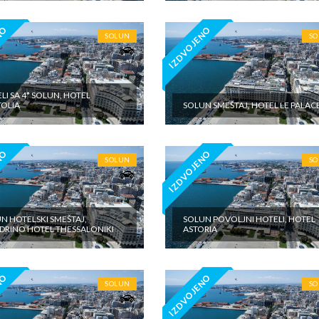
NO
IZDVOJENO
SOLUN
S
LI SA 4* SOLUN, HOTEL
OLIA
SOLUN SMEŠTAJ, HOTEL LE PALAC
NO
IZDVOJENO
SOLUN
S
N HOTELSKI SMEŠTAJ,
SOLUN POVOLJNI HOTELI, HOTEL
RINO HOTEL THESSALONIKI
ASTORIA
NO
IZDVOJENO
SOLUN
S