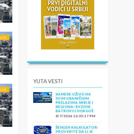
OLUN
ON
I
YUTA VESTI
OLUN
KAMERE UŽIVO NA
SVIM GRANIČNIM
PRELAZIMA SRBIJE I
REGIONA–EVZONI
BATROVCI HORGOŠ
8/7/2026 12:35:17 PM
ŠENGEN KALKULATOR-
PROVERITE DA LI JE