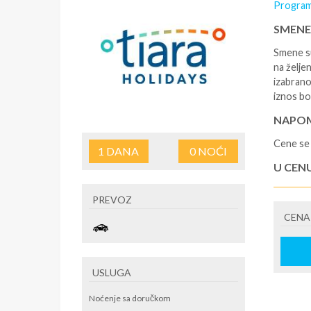
Program
SMENE
Smene su
na željen
izabrano
iznos bo
NAPOM
Cene se 
1
DANA
0
NOĆI
U CEN
-rezervi
PREVOZ
korišćen
CENA
putovan
U CEN
- boravi
USLUGA
se na re
/ apartm
Noćenje sa doručkom
po noćen