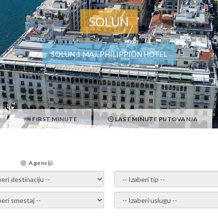
SOLUN
SOLUN 1 MAJ, PHILIPPION HOTEL
FIRST MINUTE
LAST MINUTE PUTOVANJA
Agenciji
i destinaciju -
- izaberi tip -
ite smestaj -
- Izaberite uslugu -