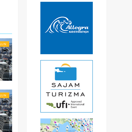
€
čke
oje
OLUN
R
OLUN