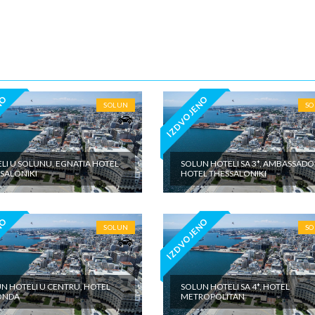
5€ dnevno po sobi, po noćenju za samostalan boravak u vilama iznosi 15
o sobi, po noćenju - putno zdravstveno osiguranje. Preporuka turisti
 Tiara Holidaysje da putnik poseduje navedeno osiguranje, - usluge za k
iđena doplata na licumesta (parking, baby cot…) - fakultativne izlete po
u našeg inopartnera na konkretnoj destinaciji kojise plaćaju u valuti
e zemlje na licu mesta. - individualne troškove
NO
IZDVOJENO
SOLUN
S
LI U SOLUNU, EGNATIA HOTEL
SOLUN HOTELI SA 3*, AMBASSADO
SALONIKI
HOTEL THESSALONIKI
NO
IZDVOJENO
SOLUN
S
N HOTELI U CENTRU, HOTEL
SOLUN HOTELI SA 4*, HOTEL
ONDA
METROPOLITAN