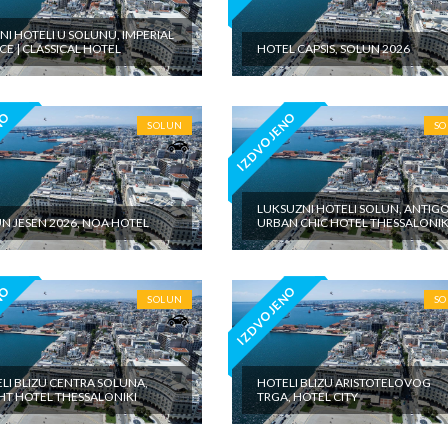
INI HOTELI U SOLUNU, IMPERIAL
CE | CLASSICAL HOTEL
HOTEL CAPSIS, SOLUN 2026
NO
IZDVOJENO
SOLUN
S
LUKSUZNI HOTELI SOLUN, ANTIG
N JESEN 2026, NOA HOTEL
URBAN CHIC HOTEL THESSALONIK
NO
IZDVOJENO
SOLUN
S
LI BLIZU CENTRA SOLUNA,
HOTELI BLIZU ARISTOTELOVOG
HT HOTEL THESSALONIKI
TRGA, HOTEL CITY