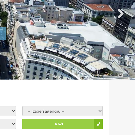
6
- izaberi agenciju -
TRAŽI