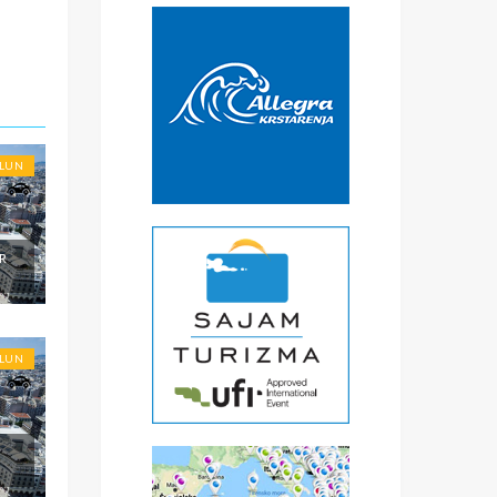
€
čke
oje
OLUN
R
OLUN