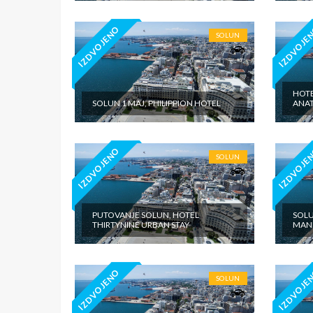
IZDVOJENO
IZDVOJE
SOLUN
HOTE
SOLUN 1 MAJ, PHILIPPION HOTEL
ANAT
IZDVOJENO
IZDVOJE
SOLUN
PUTOVANJE SOLUN, HOTEL
SOLU
THIRTYNINE URBAN STAY
MAND
IZDVOJENO
IZDVOJE
SOLUN