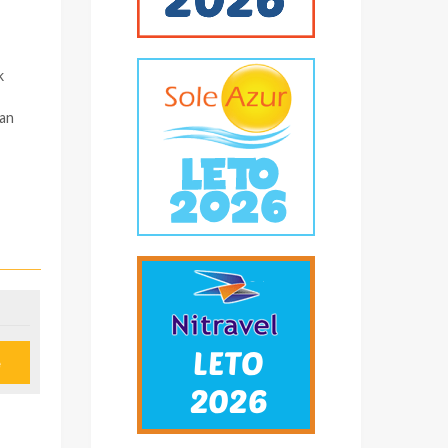
k
pan
e
u
ije
obi,
*