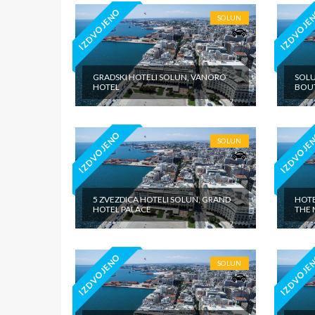
IZDVOJENO
IZDVOJE
SOLUN
GRADSKI HOTELI SOLUN, VANORO
SOLU
HOTEL
BOU
IZDVOJENO
IZDVOJE
SOLUN
5 ZVEZDICA HOTELI SOLUN, GRAND
HOTE
HOTEL PALACE
THE 
IZDVOJENO
IZDVOJE
SOLUN