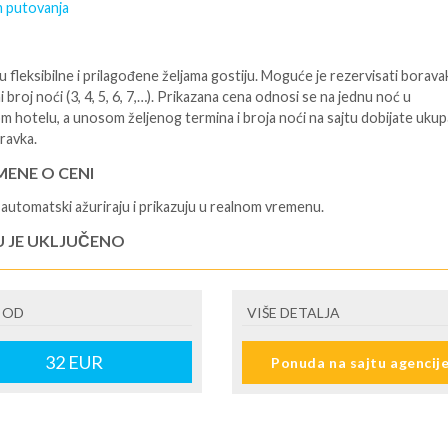
 putovanja
 fleksibilne i prilagođene željama gostiju. Moguće je rezervisati borava
i broj noći (3, 4, 5, 6, 7,…). Prikazana cena odnosi se na jednu noć u
m hotelu, a unosom željenog termina i broja noći na sajtu dobijate uku
ravka.
ENE O CENI
automatski ažuriraju i prikazuju u realnom vremenu.
U JE UKLJUČENO
sane i potvrđene usluge u izabranoj smeštajnoj jedinici prema opisu -
je hotelskih sadržaja prema opisu - uslugu rezervacije - organizaciju
 OD
VIŠE DETALJA
ja
U NIJE UKLJUČENO
32
EUR
Ponuda na sajtu agencij
šne takse (naknada za otpornost na klimatsku krizu) na destinaciji, plaćaj
cepciji hotela/apartmana za hotele sa 1* i 2* i nekategorisane sobe /stud
ane iznosi 2€ po sobi, po noćenju za hotele sa 3* iznosi 5€ dnevno po s
ju za hotele sa 4*iznosi 10€ dnevno po sobi, po noćenju za hotele sa 5