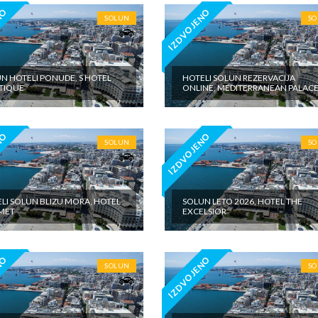
NO
IZDVOJENO
SOLUN
S
N HOTELI PONUDE, S HOTEL
HOTELI SOLUN REZERVACIJA
TIQUE
ONLINE, MEDITERRANEAN PALAC
NO
IZDVOJENO
SOLUN
S
LI SOLUN BLIZU MORA, HOTEL
SOLUN LETO 2026, HOTEL THE
MET
EXCELSIOR
NO
IZDVOJENO
SOLUN
S