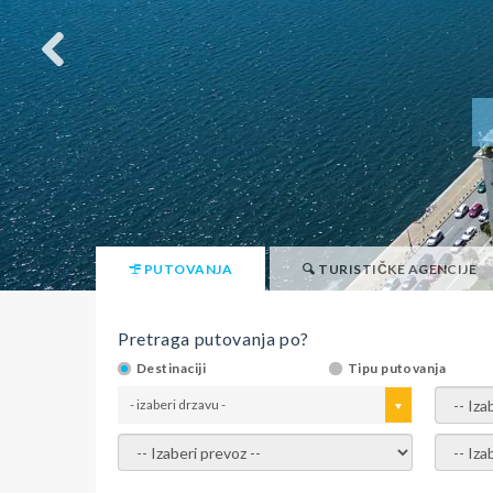
PUTOVANJA
TURISTIČKE AGENCIJE
Pretraga putovanja po?
Destinaciji
Tipu putovanja
- izaberi drzavu -
- izaber
- izaberi prevoz -
- Izaber