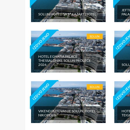
JEFT
SOLUN HOTELI SA 5*, LAZART HOTEL
PALA
IZDVOJENO
IZDVOJE
SOLUN
HOTEL EGNATIA PALACE
THESSALONIKI, SOLUN PROLEĆE
2026
SOLU
IZDVOJENO
IZDVOJE
SOLUN
VIKEND PUTOVANJE SOLUN, HOTEL
HOTE
NIKOPOLIS
TEIG