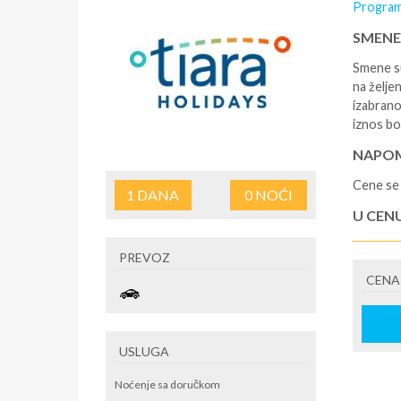
Program
SMENE
Smene su
na željen
izabrano
iznos bo
NAPOM
Cene se 
1
DANA
0
NOĆI
U CEN
-rezervi
PREVOZ
korišćen
CENA
putovan
U CEN
- boravi
USLUGA
se na re
/ apartm
Noćenje sa doručkom
po noćen