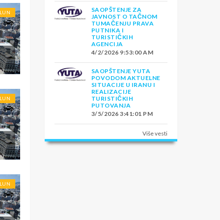
SAOPŠTENJE ZA
OLUN
JAVNOST O TAČNOM
TUMAČENJU PRAVA
PUTNIKA I
TURISTIČKIH
AGENCIJA
4/2/2026 9:53:00 AM
E
SAOPŠTENJE YUTA
POVODOM AKTUELNE
SITUACIJE U IRANU I
REALIZACIJE
TURISTIČKIH
OLUN
PUTOVANJA
3/5/2026 3:41:01 PM
Više vesti
OLUN