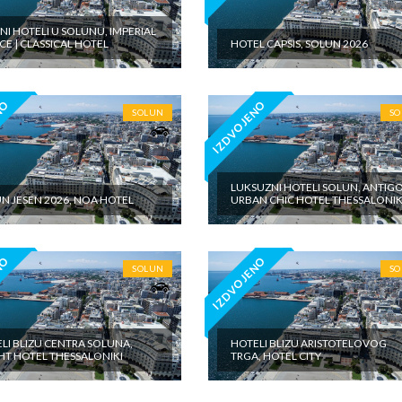
INI HOTELI U SOLUNU, IMPERIAL
CE | CLASSICAL HOTEL
HOTEL CAPSIS, SOLUN 2026
NO
IZDVOJENO
SOLUN
S
LUKSUZNI HOTELI SOLUN, ANTIG
N JESEN 2026, NOA HOTEL
URBAN CHIC HOTEL THESSALONIK
NO
IZDVOJENO
SOLUN
S
LI BLIZU CENTRA SOLUNA,
HOTELI BLIZU ARISTOTELOVOG
HT HOTEL THESSALONIKI
TRGA, HOTEL CITY