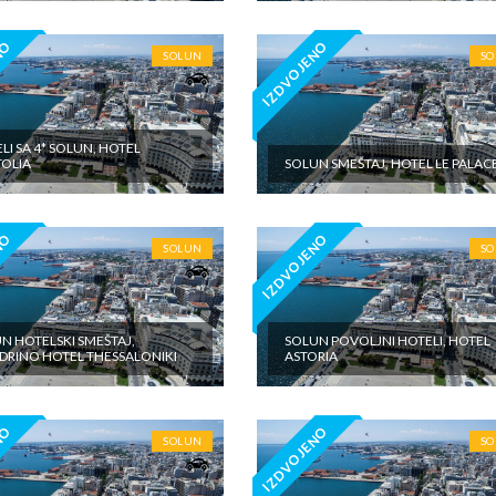
NO
IZDVOJENO
SOLUN
S
LI SA 4* SOLUN, HOTEL
OLIA
SOLUN SMEŠTAJ, HOTEL LE PALAC
NO
IZDVOJENO
SOLUN
S
N HOTELSKI SMEŠTAJ,
SOLUN POVOLJNI HOTELI, HOTEL
RINO HOTEL THESSALONIKI
ASTORIA
NO
IZDVOJENO
SOLUN
S