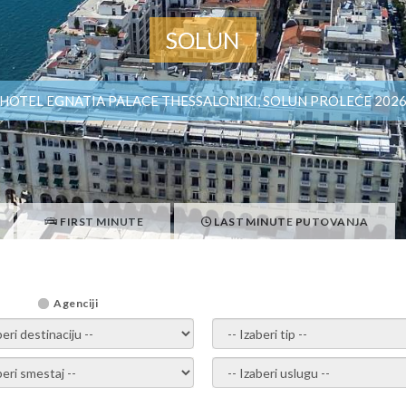
SOLUN
HOTEL EGNATIA PALACE THESSALONIKI, SOLUN PROLEĆE 202
FIRST MINUTE
LAST MINUTE PUTOVANJA
Agenciji
i destinaciju -
- izaberi tip -
ite smestaj -
- Izaberite uslugu -