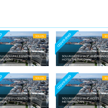
5€ dnevno po sobi, po noćenju za samostalan boravak u vilama iznosi 15
o sobi, po noćenju - putno zdravstveno osiguranje. Preporuka turisti
 Tiara Holidaysje da putnik poseduje navedeno osiguranje, - usluge za k
iđena doplata na licumesta (parking, baby cot…) - fakultativne izlete po
u našeg inopartnera na konkretnoj destinaciji kojise plaćaju u valuti
e zemlje na licu mesta. - individualne troškove
NO
IZDVOJENO
SOLUN
S
LI U SOLUNU, EGNATIA HOTEL
SOLUN HOTELI SA 3*, AMBASSADO
SALONIKI
HOTEL THESSALONIKI
NO
IZDVOJENO
SOLUN
S
N HOTELI U CENTRU, HOTEL
SOLUN HOTELI SA 4*, HOTEL
ONDA
METROPOLITAN