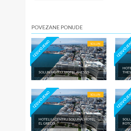
iznosi 1
dnevno p
agencije
je predv
POVEZANE PONUDE
cenovnik
domiciln
IZDVOJENO
IZDVOJE
SOLUN
HOTE
SOLUN HOTELI, HOTEL ANESSIS
THES
IZDVOJENO
IZDVOJE
SOLUN
HOTELI U CENTRU SOLUNA, HOTEL
SOLU
EL GRECO
ROT