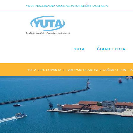
YUTA - NACIONALNA ASOCIJACIJA TURISTIČKIH AGENCIJA
YUTA
ČLANICE YUTA
YUTA
PUTOVANJA
EVROPSKI GRADOVI
GRČKA SOLUN TIA