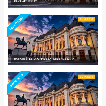
BUCHAREST CITY
IZDVOJENO
BUKUREŠT
BUKUREŠT LETO, ORHIDEEA RESIDENCE & SPA
IZDVOJENO
BUKUREŠT