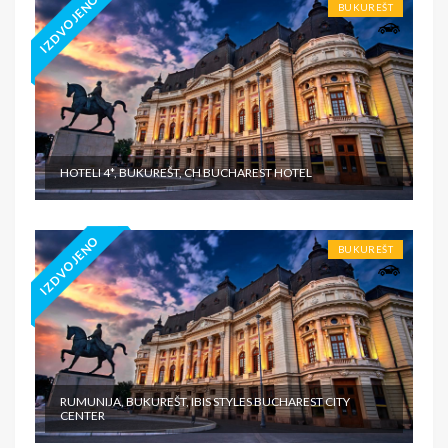
IZDVOJENO
BUKUREŠT
HOTELI 4*, BUKUREŠT, CH BUCHAREST HOTEL
IZDVOJENO
BUKUREŠT
RUMUNIJA, BUKUREŠT, IBIS STYLES BUCHAREST CITY
CENTER