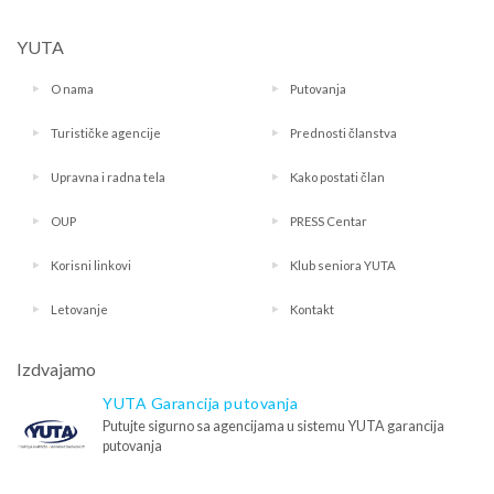
YUTA
O nama
Putovanja
Turističke agencije
Prednosti članstva
Upravna i radna tela
Kako postati član
OUP
PRESS Centar
Korisni linkovi
Klub seniora YUTA
Letovanje
Kontakt
Izdvajamo
YUTA Garancija putovanja
Putujte sigurno sa agencijama u sistemu YUTA garancija
putovanja