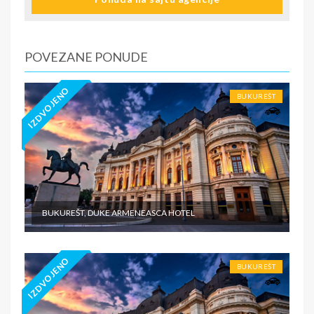
poseduje navedeno osiguranje - usluge za koje je
predviđena doplata na licu mesta (parking, krevetac za
bebu, isl.) - prevoz do i sa destinacije - individualne
troškove
POVEZANE PONUDE
IZDVOJENO
BUKUREŠT
BUKUREŠT, DUKE ARMENEASCA HOTEL
IZDVOJENO
BUKUREŠT