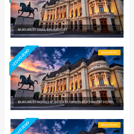
BUKUREŠT 2026, RIN AIRPORT
IZDVOJENO
BUKUREŠT
BUKUREŠT HOTELI 4*, INTER BUSINESS BUCHAREST HOTEL
IZDVOJENO
BUKUREŠT