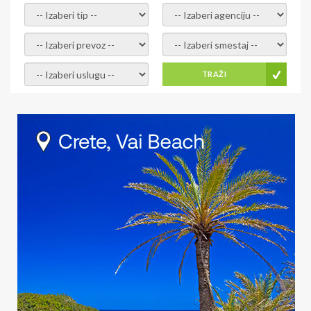
- izaberi tip -
- izaberi agenciju -
- izaberi prevoz -
- Izaberite smestaj -
- Izaberite uslugu -
TRAŽI