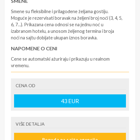
SMENE
Smene su fleksibilne i prilagođene željama gostiju.
Moguće je rezervisati boravak na željeni broj noći (3, 4, 5,
6, 7…). Prikazana cena odnosi se na jednu noć u
izabranom hotelu, a unosom željenog termina i broja
noći na sajtu dobijate ukupan iznos boravka.
NAPOMENE O CENI
Cene se automatski ažuriraju i prikazuju u realnom
vremenu.
U CENU JE UKLJUČENO
CENA OD
- rezervisane i potvrđene usluge u izabranoj smeštajnoj
jedinici prema opisu; - korišćenje hotelskih sadržaja
prema opisu; - organizaciju putovanja.
43
EUR
U CENU NIJE UKLJUČENO
- boravišne takse na destinaciji, plaćaju se na recepciji
VIŠE DETALJA
hotela/apartmana; - putno zdravstveno osiguranje.
Preporuka turističke agencije Tiara Holidaysje da putnik
Ponuda na sajtu agencije