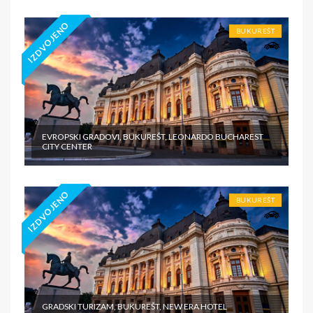
IZDVOJENO
BUKUREŠT
EVROPSKI GRADOVI, BUKUREŠT, LEONARDO BUCHAREST
CITY CENTER
IZDVOJENO
BUKUREŠT
GRADSKI TURIZAM, BUKUREŠT, NEW ERA HOTEL