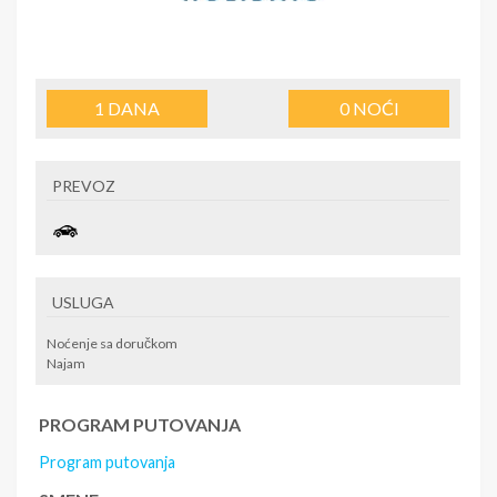
1
DANA
0
NOĆI
PREVOZ
USLUGA
Noćenje sa doručkom
Najam
PROGRAM PUTOVANJA
Program putovanja