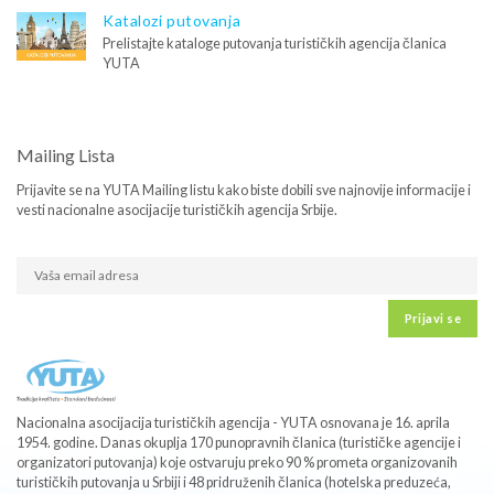
Katalozi putovanja
Prelistajte kataloge putovanja turističkih agencija članica
YUTA
Mailing Lista
Prijavite se na YUTA Mailing listu kako biste dobili sve najnovije informacije i
vesti nacionalne asocijacije turističkih agencija Srbije.
Prijavi se
Nacionalna asocijacija turističkih agencija - YUTA osnovana je 16. aprila
1954. godine. Danas okuplja 170 punopravnih članica (turističke agencije i
organizatori putovanja) koje ostvaruju preko 90 % prometa organizovanih
turističkih putovanja u Srbiji i 48 pridruženih članica (hotelska preduzeća,