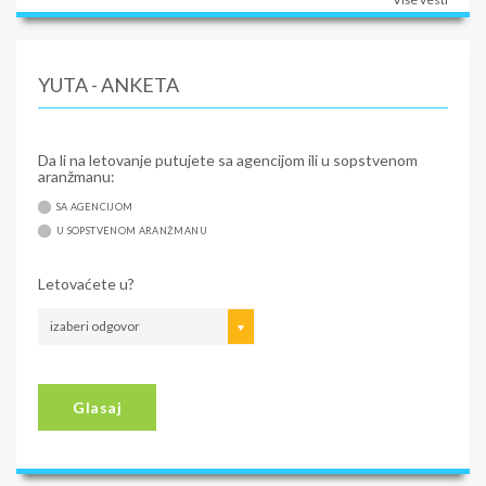
YUTA - ANKETA
Da li na letovanje putujete sa agencijom ili u sopstvenom
aranžmanu:
SA AGENCIJOM
U SOPSTVENOM ARANŽMANU
Letovaćete u?
izaberi odgovor
Glasaj