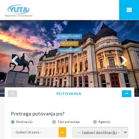
TIARA HOLIDAYS
BUKUREŠT
BUKUREŠT 2026, RIN AIRPORT
PUTOVANJA
Pretraga putovanja po?
Destinaciji
Tipu putovanja
Agenciji
- izaberi drzavu -
- izaberi destinaciju -