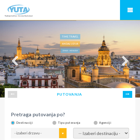
TIME TRAVEL
ANDALUZIJA
ŠPANIJA - ANDALUZIJA
PUTOVANJA
Pretraga putovanja po?
Destinaciji
Tipu putovanja
Agenciji
- izaberi drzavu -
- izaberi destinaciju -