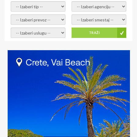
- izaberi tip -
- izaberi agenciju -
- izaberi prevoz -
- Izaberite smestaj -
- Izaberite uslugu -
TRAŽI