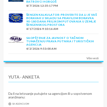
BATROVCI HORGOŠ
8/7/2026 12:35:17 PM
ŠENGEN KALKULATOR-PROVERITE DA LI JE VAŠ
BORAVAK U SKLADU SA PRAVILOM BORAVKA
90-180 DANA PRILIKOM PUTOVANJA U ZEMLJE
ŠENGENSKOG PROSTORA
4/17/2026 9:10:16 AM
SAOPŠTENJE ZA JAVNOST O TAČNOM
TUMAČENJU PRAVA PUTNIKA I TURISTIČKIH
AGENCIJA
4/2/2026 9:53:00 AM
Više vesti
YUTA - ANKETA
Da li na letovanje putujete sa agencijom ili u sopstvenom
aranžmanu:
SA AGENCIJOM