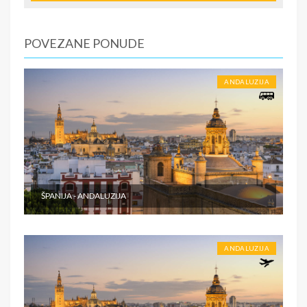
plaćaju se na licu mesta. - Zdravstveno osiguranje
putnika sa pokrićem Covid-19 (moguće je pribaviti ga u
agenciji).
POVEZANE PONUDE
ANDALUZIJA
ŠPANIJA - ANDALUZIJA
ANDALUZIJA