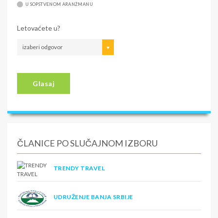
U SOPSTVENOM ARANŽMANU
Letovaćete u?
izaberi odgovor
Glasaj
ČLANICE PO SLUČAJNOM IZBORU
TRENDY TRAVEL
UDRUŽENJE BANJA SRBIJE