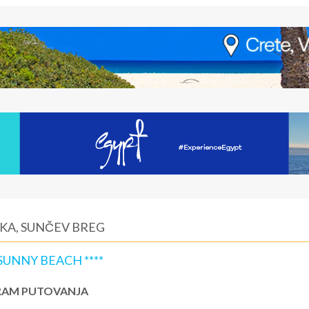
KA, SUNČEV BREG
UNNY BEACH ****
AM PUTOVANJA