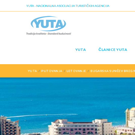
YUTA - NACIONALNA ASOCIJACIJA TURISTIČKIH AGENCIJA
YUTA
ČLANICE YUTA
YUTA
PUTOVANJA
LETOVANJE
BUGARSKA SUNČEV BREG 