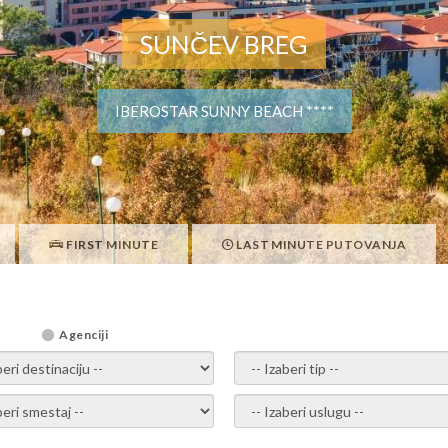
SUNČEV BREG
IBEROSTAR SUNNY BEACH ****
FIRST MINUTE
LAST MINUTE PUTOVANJA
Agenciji
i destinaciju -
- izaberi tip -
ite smestaj -
- Izaberite uslugu -