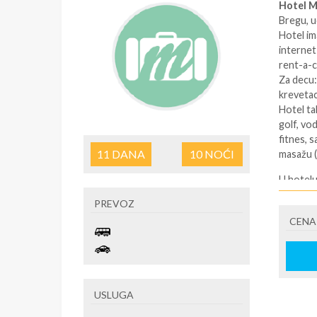
Hotel M
Bregu, u
Hotel im
internet
rent-a-c
Za decu: 
krevetac
Hotel tak
golf, vod
fitnes, s
11
DANA
10
NOĆI
masažu (u
U hotelu
sobama i
PREVOZ
Svaka d
CENA
doplatu),
i terasu.
Svaka t
klima ure
Svaka s
USLUGA
klima ure