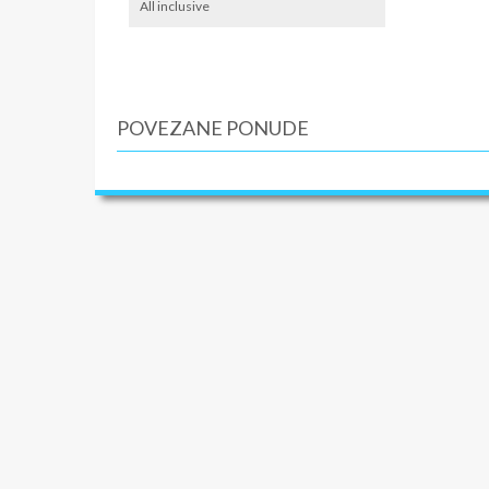
All inclusive
Not pet 
Svakodne
U sobama
Popusti 
POVEZANE PONUDE
– Prvo d
besplat
Popusti 
- 10% po
SMENE
16.06. 21
15.08. 20
NAPOM
Cena zav
mesta po
U CEN
Smeštaj 