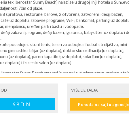
elia
(ex Iberostar Sunny Beach) nalazi se u drugoj liniji hotela u Sunče
daljenosti 70m od plaže.
a 8 spratova, restorane, barove, 2 otvorena, zatvoreni i dečiji bazen,
 cafe uz doplatu, zabavne programe, WiFi, bankomat, parking uz doplatu
ar, menjačnicu, uređen park i baštu i vodopade.
dečiji zabavni program, dečiji bazen, igraonica, babysitter uz doplatu i de
.
ođe poseduje i: stoni tenis, teren za odbojku i fudbal, streljaštvo, mini
enu gimnastiku, bilijar (uz doplatu), doktorsku ordinaciju (uz doplatu),
aunu (uz doplatu), parno kupatilo (uz doplatu), solarijum (uz doplatu),
z doplatu) i frizerski salon (uz doplatu).
 Iberostar Sunny Beach smeštaj je moguć u dvokrevetnim, trokrevetni
 studijima.
vokrevetna soba poseduje:
dva ležaja, kauč na razvlačenje, sef (uz
 OD
VIŠE DETALJA
 klima uređaj, mini bar, telefon, TV-sat, radio, pristup internetu, toalet, 
6.8
DIN
Ponuda na sajtu agencij
rokrevetna soba poseduje:
tri ležaja, kauč na razvlačenje, sef (uz dopla
đaj, mini bar, telefon, TV-sat, radio, pristup internetu, toalet, fen i tera
vaki studio poseduje:
dva ili tri ležaja, kauč na razvlačenje, sef (uz dopla
đaj, mini bar, telefon, TV-sat, radio, pristup internetu, toalet, fen i tera