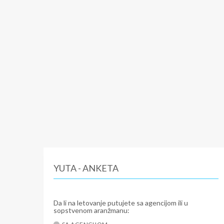
YUTA - ANKETA
Da li na letovanje putujete sa agencijom ili u
sopstvenom aranžmanu: