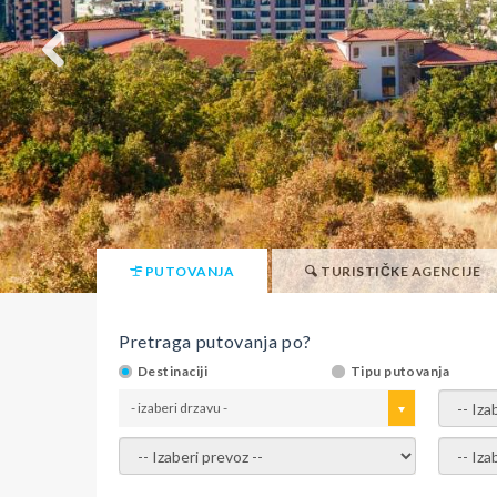
PUTOVANJA
TURISTIČKE AGENCIJE
Pretraga putovanja po?
Destinaciji
Tipu putovanja
- izaberi drzavu -
- izaber
- izaberi prevoz -
- Izaber