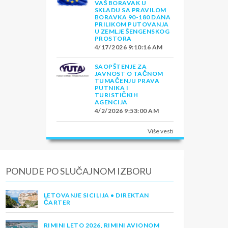
VAŠ BORAVAK U
SKLADU SA PRAVILOM
BORAVKA 90-180 DANA
PRILIKOM PUTOVANJA
U ZEMLJE ŠENGENSKOG
PROSTORA
4/17/2026 9:10:16 AM
SAOPŠTENJE ZA
JAVNOST O TAČNOM
TUMAČENJU PRAVA
PUTNIKA I
TURISTIČKIH
AGENCIJA
4/2/2026 9:53:00 AM
Više vesti
PONUDE PO SLUČAJNOM IZBORU
LETOVANJE SICILIJA • DIREKTAN
ČARTER
RIMINI LETO 2026, RIMINI AVIONOM