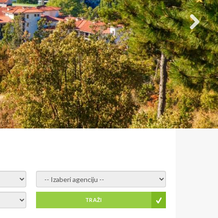
- izaberi agenciju -
TRAŽI