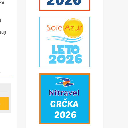
vom
,
čiji
m
fen
e
tu),
su.
tu),
su.