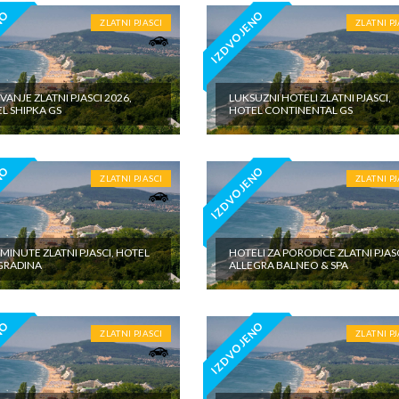
NO
IZDVOJENO
ZLATNI PJASCI
ZLATNI PJ
VANJE ZLATNI PJASCI 2026,
LUKSUZNI HOTELI ZLATNI PJASCI,
L SHIPKA GS
HOTEL CONTINENTAL GS
NO
IZDVOJENO
ZLATNI PJASCI
ZLATNI PJ
 MINUTE ZLATNI PJASCI, HOTEL
HOTELI ZA PORODICE ZLATNI PJASC
GRADINA
ALLEGRA BALNEO & SPA
NO
IZDVOJENO
ZLATNI PJASCI
ZLATNI PJ