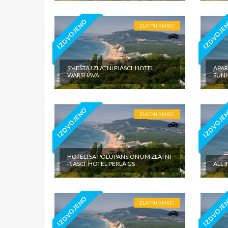
IZDVOJENO
IZDVOJE
ZLATNI PJASCI
SMEŠTAJ ZLATNI PJASCI, HOTEL
APAR
WARSHAVA
SUN
IZDVOJENO
IZDVOJE
ZLATNI PJASCI
HOTELI SA POLUPANSIONOM ZLATNI
PJASCI, HOTEL PERLA GS
ALL 
IZDVOJENO
IZDVOJE
ZLATNI PJASCI