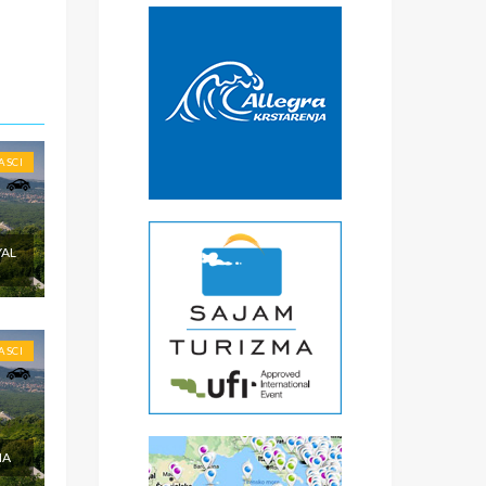
ASCI
YAL
ASCI
NA