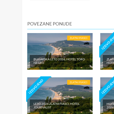
je predvi
izlete p
mesta, u
POVEZANE PONUDE
IZDVOJE
ZLATNI PJASCI
BUGARSKA LETO 2026, HOTEL TORO
ZLAT
NEGRO
HOTE
IZDVOJENO
IZDVOJE
ZLATNI PJASCI
LETO 2026 ZLATNI PJASCI, HOTEL
HOTE
JOURNALIST
2026