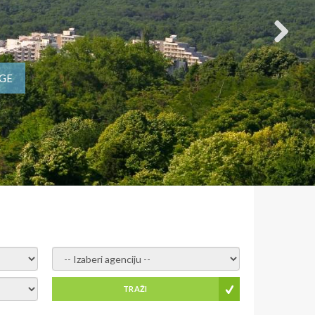
AGE
- izaberi agenciju -
TRAŽI