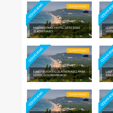
IZDVOJENO
IZDVOJE
ZLATNI PJASCI
MADARA PARK HOTEL, LETO 2026
LETO
ZLATNI PJASCI
HOTE
IZDVOJENO
IZDVOJE
ZLATNI PJASCI
EARLY BOOKING ZLATNI PJASCI, PARK
LAST
HOTEL GOLDEN BEACH
BSA 
IZDVOJENO
IZDVOJE
ZLATNI PJASCI