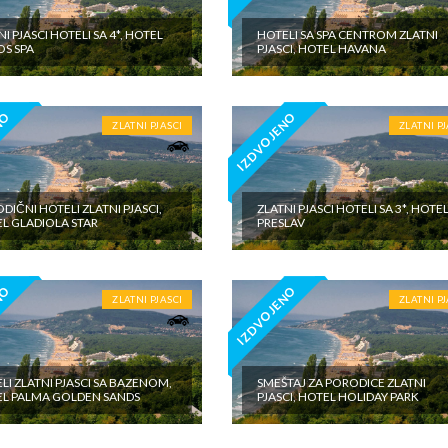
I PJASCI HOTELI SA 4*, HOTEL
HOTELI SA SPA CENTROM ZLATNI
OS SPA
PJASCI, HOTEL HAVANA
NO
IZDVOJENO
ZLATNI PJASCI
ZLATNI PJ
DIČNI HOTELI ZLATNI PJASCI,
ZLATNI PJASCI HOTELI SA 3*, HOTE
L GLADIOLA STAR
PRESLAV
NO
IZDVOJENO
ZLATNI PJASCI
ZLATNI PJ
LI ZLATNI PJASCI SA BAZENOM,
SMEŠTAJ ZA PORODICE ZLATNI
L PALMA GOLDEN SANDS
PJASCI, HOTEL HOLIDAY PARK