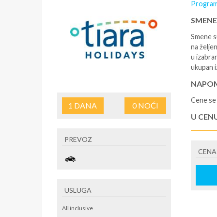
Program
SMENE
Smene su
na željen
u izabra
ukupan i
NAPOM
Cene se 
1
DANA
0
NOĆI
U CEN
- rezerv
PREVOZ
korišćen
CENA
hotela d
po osobi
putovanj
U CEN
USLUGA
- prevoz
All inclusive
agencije