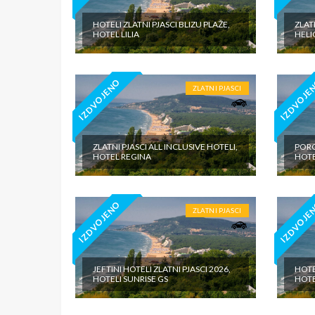
HOTELI ZLATNI PJASCI BLIZU PLAŽE,
ZLATN
HOTEL LILIA
HELI
IZDVOJENO
IZDVOJE
ZLATNI PJASCI
ZLATNI PJASCI ALL INCLUSIVE HOTELI,
PORO
HOTEL REGINA
HOTE
IZDVOJENO
IZDVOJE
ZLATNI PJASCI
JEFTINI HOTELI ZLATNI PJASCI 2026,
HOTE
HOTELI SUNRISE GS
HOTE