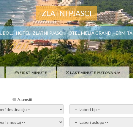
ZLATNI PJASCI
JBOLJI HOTELI ZLATNI PJASCI, HOTEL MELIA GRAND HERMIT
FIRST MINUTE
LAST MINUTE PUTOVANJA
Agenciji
i destinaciju -
- izaberi tip -
ite smestaj -
- Izaberite uslugu -