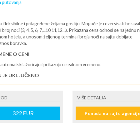
 putovanja
 fleksibilne i prilagođene željama gostiju. Moguće je rezervisati borava
i broj noći (3, 4, 5, 6, 7,...10,11,12…). Prikazana cena odnosi se na jednu 
nom hotelu, a unosom željenog termina i broja noći na sajtu dobijate
znos boravka.
ENE O CENI
automatski ažuriraju i prikazuju u realnom vremenu.
U JE UKLJUČENO
isane i potvrđene usluge u izabranoj smeštajnoj jedinici prema opisu; -
je hotelskih sadržaja prema opisu; - boravišne takse, koje se razlikuju o
 OD
VIŠE DETALJA
o hotela i iznose od 1 EUR dnevno po osobi, do 5- 7 EUR za ceo borava
; - uslugu agencijskog predstavnika (inopartnera); - organizaciju
a.
322
EUR
Ponuda na sajtu agencij
U NIJE UKLJUČENO
 do i sa destinacije - putno zdravstveno osiguranje. Preporuka turistič
 Tiara Holidays je da putnik poseduje navedeno osiguranje - usluge za k