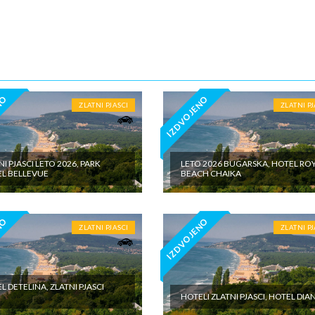
đena doplata na licu mesta (parking, krevetac za bebu, isl.) - fakultativne
o cenovniku inopartnera na konkretnoj destinaciji kojise plaćaju na licu
 valuti domicilne zemlje; - individualne troškove
NO
IZDVOJENO
ZLATNI PJASCI
ZLATNI PJ
NI PJASCI LETO 2026, PARK
LETO 2026 BUGARSKA, HOTEL RO
L BELLEVUE
BEACH CHAIKA
NO
IZDVOJENO
ZLATNI PJASCI
ZLATNI PJ
L DETELINA, ZLATNI PJASCI
HOTELI ZLATNI PJASCI, HOTEL DIA