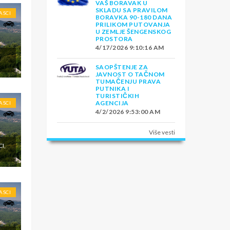
VAŠ BORAVAK U
SKLADU SA PRAVILOM
ASCI
BORAVKA 90-180 DANA
PRILIKOM PUTOVANJA
U ZEMLJE ŠENGENSKOG
PROSTORA
4/17/2026 9:10:16 AM
SAOPŠTENJE ZA
JAVNOST O TAČNOM
TUMAČENJU PRAVA
PUTNIKA I
TURISTIČKIH
AGENCIJA
ASCI
4/2/2026 9:53:00 AM
Više vesti
I,
ASCI