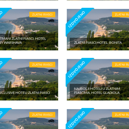
NO
IZDVOJENO
ZLATNI PJASCI
ZLATNI PJ
TMANI ZLATNI PJASCI, HOTEL
NY WARSHAVA
ZLATNI PJASCI HOTEL, BONITA
NO
IZDVOJENO
ZLATNI PJASCI
ZLATNI PJ
NAJBOLJI HOTELI U ZLATNIM
INCLUSIVE HOTELI ZLATNI PJASCI
PJASCIMA, HOTEL GLADIOLA
NO
IZDVOJENO
ZLATNI PJASCI
ZLATNI PJ