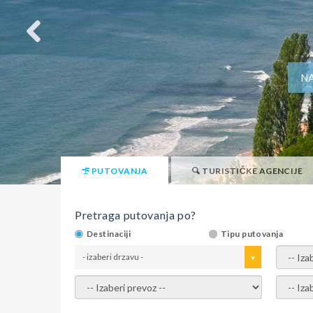
NA
PUTOVANJA
TURISTIČKE AGENCIJE
Pretraga putovanja po?
Destinaciji
Tipu putovanja
- izaberi drzavu -
- izaber
- izaberi prevoz -
- Izaber