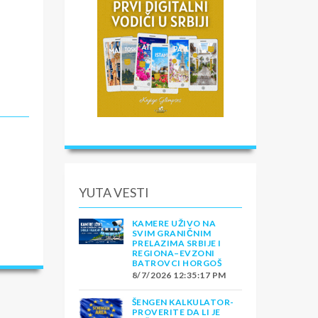
i
YUTA VESTI
KAMERE UŽIVO NA
SVIM GRANIČNIM
PRELAZIMA SRBIJE I
nje
REGIONA–EVZONI
BATROVCI HORGOŠ
ale
8/7/2026 12:35:17 PM
 u
ŠENGEN KALKULATOR-
PROVERITE DA LI JE