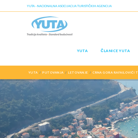
YUTA - NACIONALNA ASOCIJACIJA TURISTIČKIH AGENCIJA
YUTA
ČLANICE YUTA
YUTA
PUTOVANJA
LETOVANJE
CRNA GORA RAFAILOVIĆI T