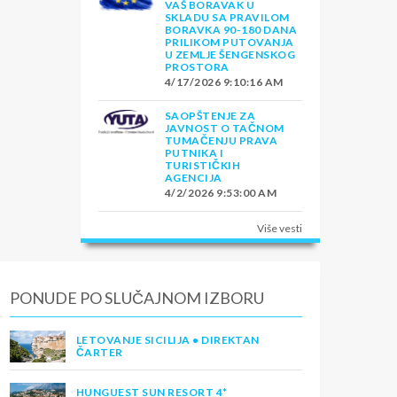
VAŠ BORAVAK U
SKLADU SA PRAVILOM
BORAVKA 90-180 DANA
PRILIKOM PUTOVANJA
U ZEMLJE ŠENGENSKOG
PROSTORA
4/17/2026 9:10:16 AM
SAOPŠTENJE ZA
JAVNOST O TAČNOM
TUMAČENJU PRAVA
PUTNIKA I
TURISTIČKIH
AGENCIJA
4/2/2026 9:53:00 AM
Više vesti
PONUDE PO SLUČAJNOM IZBORU
LETOVANJE SICILIJA • DIREKTAN
ČARTER
HUNGUEST SUN RESORT 4*