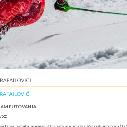
RAFAILOVIĆI
 RAFAILOVIĆI
AM PUTOVANJA
voz:
 Sastanak putnika minimum 30 minuta pre polaska. Polazak autobusa ( ta