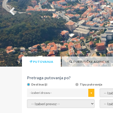
PUTOVANJA
TURISTIČKE AGENCIJE
Pretraga putovanja po?
Destinaciji
Tipu putovanja
- izaberi drzavu -
- izaber
- izaberi prevoz -
- Izaber