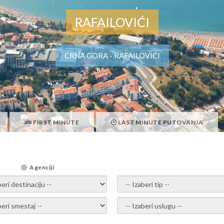
RAFAILOVIĆI
CRNA GORA - RAFAILOVIĆI
FIRST MINUTE
LAST MINUTE PUTOVANJA
Agenciji
i destinaciju -
- izaberi tip -
ite smestaj -
- Izaberite uslugu -