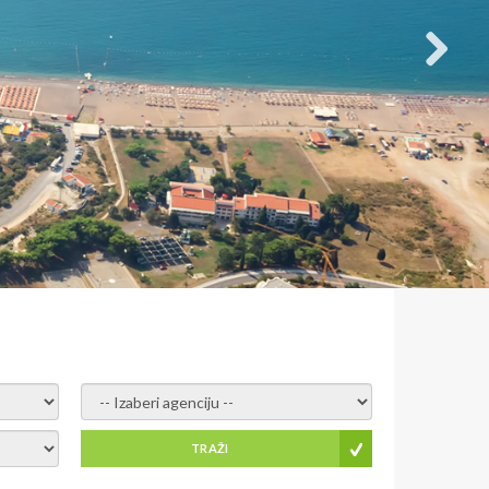
- izaberi agenciju -
TRAŽI