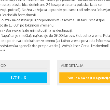
mesto polaska bice definisano 24 časa pre datuma polaska, kada se
vaju putnici ). Noćna vožnja sa usputnim pauzama radi odmora i obavlja
 i carinskih formalnosti.
 Dolazak na destinaciju u prepodnevnim časovima. Ulazak u smeštajne
 posle 15:00h po lokalnom vremenu.
an - Boravak u izabranim studijima na destinaciji.
- Napuštanje smeštaja najkasnije do 09:00 časova. Slobodno vreme. Pol
u oko podneva po lokalnom vremenu (za tačno vreme povratka informisa
redstavnika agencija dan pre povratka ). Vožnja kroz Grčku i Makedonij
iji.
an - Dolazak u Srbiju u ranim jutarnjim časovima.
ENI prevoz:
 OD
VIŠE DETALJA
Dolazak na destinaciju. Obavezno kontaktirati predstavnika na destinaciji
170
EUR
Ponuda na sajtu agencij
telefon se nalazi na vuceru koji se preuzima u agenciji ),kako bi putnik
formacije o smestaju ( broj sobe, spratnost ). Ulaz u smeštajne jedinice,
:00 časova u određeni tip smeštaja prema uplaćenoj rezervaciji.
 predposlednji dan - boravak na bazi uplaćenih usluga. Slobodno vreme.
i dan. - Napuštanje apartmana/studija najkasnije do 09:00 časova po
m vremenu.