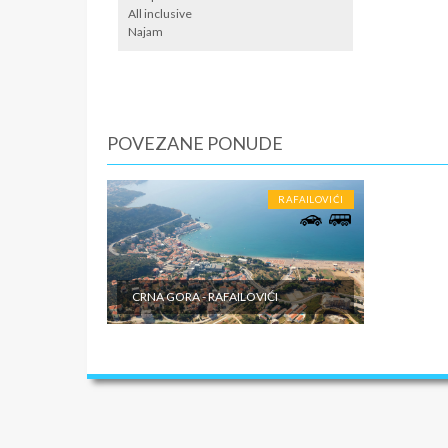
SMENE
All inclusive
Najam
5, 10 i 1
NAPOM
First mi
POVEZANE PONUDE
U CEN
- Prevoz
RAFAILOVIĆI
opremlje
Smeštaj 
studijim
inopartn
CRNA GORA - RAFAILOVIĆI
U CEN
- U cenu
plaća se
klima ure
usluge k
toku puta