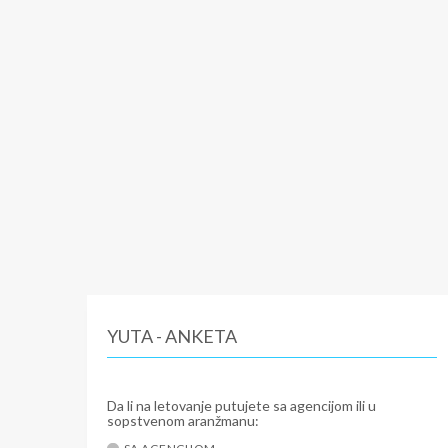
YUTA - ANKETA
Da li na letovanje putujete sa agencijom ili u
sopstvenom aranžmanu: