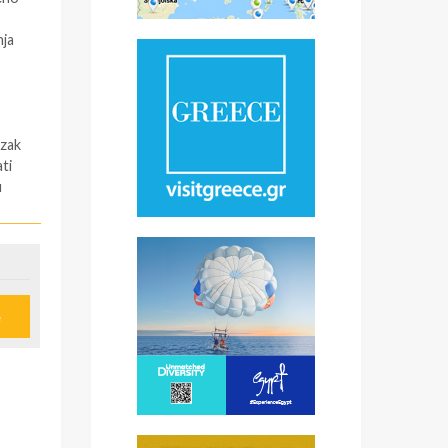
nja
azak
ti
u
 (
e