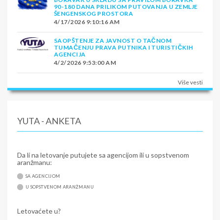
90-180 DANA PRILIKOM PUTOVANJA U ZEMLJE
ŠENGENSKOG PROSTORA
4/17/2026 9:10:16 AM
SAOPŠTENJE ZA JAVNOST O TAČNOM
TUMAČENJU PRAVA PUTNIKA I TURISTIČKIH
AGENCIJA
4/2/2026 9:53:00 AM
Više vesti
YUTA - ANKETA
Da li na letovanje putujete sa agencijom ili u sopstvenom
aranžmanu:
SA AGENCIJOM
U SOPSTVENOM ARANŽMANU
Letovaćete u?