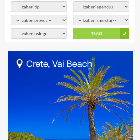
- izaberi tip -
- izaberi agenciju -
- izaberi prevoz -
- Izaberite smestaj -
- Izaberite uslugu -
TRAŽI