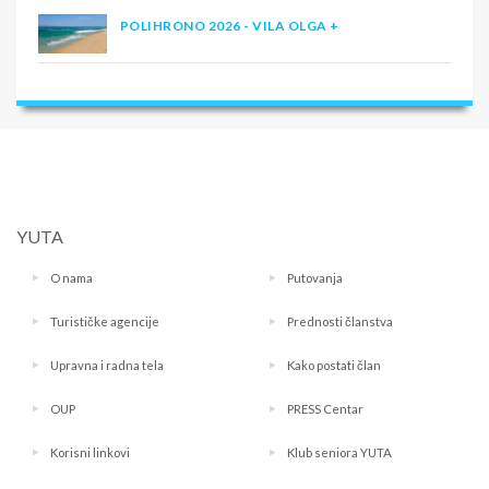
POLIHRONO 2026 - VILA OLGA +
YUTA
O nama
Putovanja
Turističke agencije
Prednosti članstva
Upravna i radna tela
Kako postati član
OUP
PRESS Centar
Korisni linkovi
Klub seniora YUTA