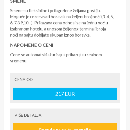
SMENE
Smene su fleksibilne i prilagođene željama gostiju.
Moguće je rezervisati boravak na željeni broj noći (3, 4, 5,
6, 7,8,9,10…). Prikazana cena odnosi se na jednu noć u
izabranom hotelu, a unosom željenog termina i broja
noći na sajtu dobijate ukupan iznos boravka.
NAPOMENE O CENI
Cene se automatski ažuriraju i prikazuju u realnom
vremenu.
U CENU JE UKLJUČENO
CENA OD
- rezervisane i potvrđene usluge u izabranoj smeštajnoj
jedinici prema opisu - korišćenje hotelskih sadržaja
prema opisu - uslugu rezervacije - organizaciju
217
EUR
putovanja.
U CENU NIJE UKLJUČENO
VIŠE DETALJA
- boravišne takse (naknada za otpornost na klimatsku
krizu) na destinaciji, plaćaju se na recepciji
Ponuda na sajtu agencije