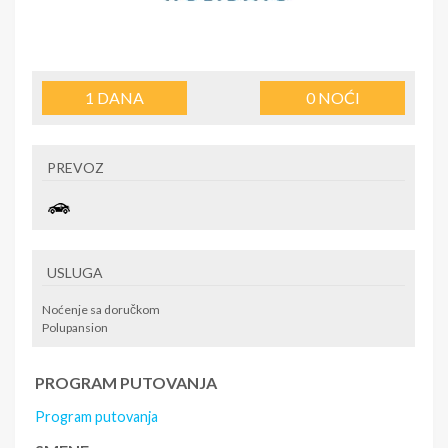
1
DANA
0
NOĆI
PREVOZ
USLUGA
Noćenje sa doručkom
Polupansion
PROGRAM PUTOVANJA
Program putovanja