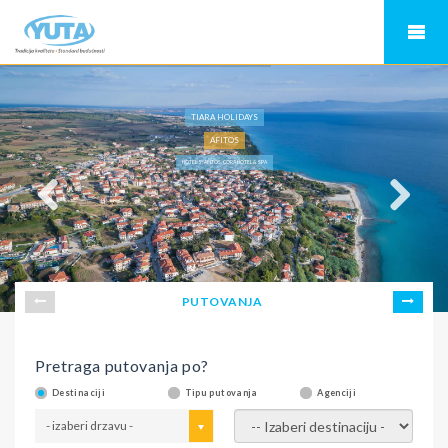
TIARA HOLIDAYS
AFITOS
HOTEL 5*, AFITOS, CORA HOTEL & SPA
PUTOVANJA
Pretraga putovanja po?
Destinaciji
Tipu putovanja
Agenciji
- izaberi drzavu -
- izaberi destinaciju -