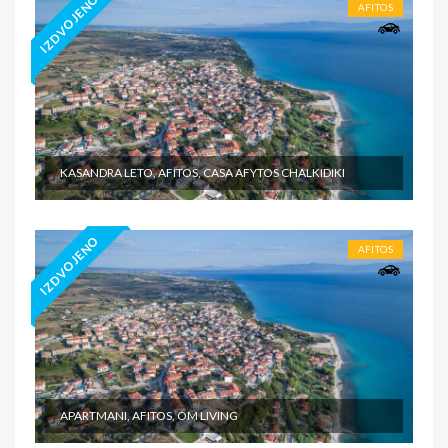
IZDVOJENO
AFITOS
KASANDRA LETO, AFITOS, CASA AFYTOS CHALKIDIKI
IZDVOJENO
AFITOS
APARTMANI, AFITOS, OM LIVING