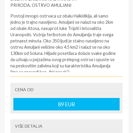
PRIRODA, OSTRVO AMULJANI
Postoji mnogo ostrvaca uz obalu Halkidikija, ali samo
jedno je trajno naseljeno. Amuljani se nalazi na oko 2km
od obale Atosa, nasuprot luke Tripiti i letovališta
Uranopolis. Vožnja feribotom do Amuljanija traje svega
petnaest minuta. Oko 350 ljudi je stalno naseljeno na
ostrvu Amuljani veličine oko 4.5 km2 i nalazi se na oko
130km od Soluna. Hiljade posetilaca dolaze svake godine
da uživaju u pejzažima ovog prelepog ostrva i opuste se
na peskovitim zalivima koji su karakteristika Amuljanija
(ime se prevodi kao „fini pesak“)
SMENE
CENA OD
11 dana / 10 nocenja
NAPOMENE O CENI
89
EUR
najama apartmana
U CENU JE UKLJUČENO
VIŠE DETALJA
najama apartmana