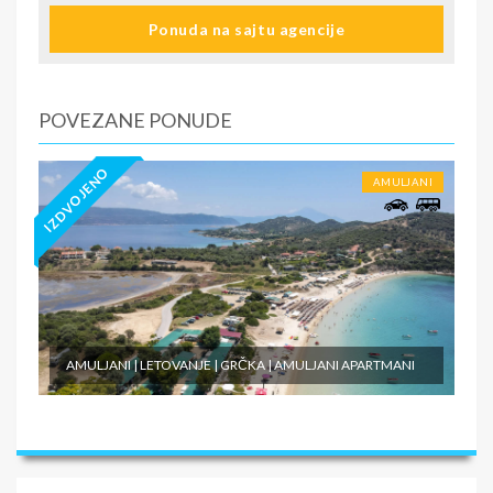
Ponuda na sajtu agencije
U CENU NIJE UKLJUČENO
BTO, prvoz
POVEZANE PONUDE
IZDVOJENO
AMULJANI
AMULJANI | LETOVANJE | GRČKA | AMULJANI APARTMANI