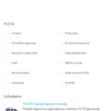
YUTA
O nama
Putovanja
Turističke agencije
Prednosti članstva
Upravna i radna tela
Kako postati član
OUP
PRESS Centar
Korisni linkovi
Klub seniora YUTA
Letovanje
Kontakt
Izdvajamo
YUTA Garancija putovanja
Putujte sigurno sa agencijama u sistemu YUTA garancija