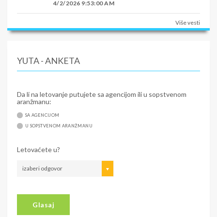
4/2/2026 9:53:00 AM
Više vesti
YUTA - ANKETA
Da li na letovanje putujete sa agencijom ili u sopstvenom
aranžmanu:
SA AGENCIJOM
U SOPSTVENOM ARANŽMANU
Letovaćete u?
izaberi odgovor
Glasaj