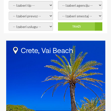
- izaberi tip -
- izaberi agenciju -
- izaberi prevoz -
- Izaberite smestaj -
- Izaberite uslugu -
TRAŽI