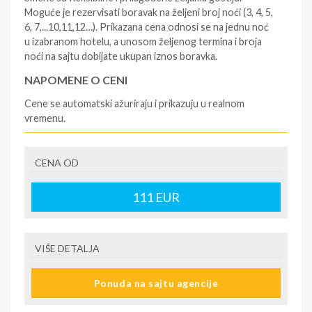
Moguće je rezervisati boravak na željeni broj noći (3, 4, 5,
6, 7,...10,11,12…). Prikazana cena odnosi se na jednu noć
u izabranom hotelu, a unosom željenog termina i broja
noći na sajtu dobijate ukupan iznos boravka.
NAPOMENE O CENI
Cene se automatski ažuriraju i prikazuju u realnom
vremenu.
U CENU JE UKLJUČENO
CENA OD
- rezervisane i potvrđene usluge u izabranoj smeštajnoj
jedinici prema opisu - korišćenje hotelskih sadržaja
prema opisu - uslugu rezervacije - organizaciju
111
EUR
putovanja
U CENU NIJE UKLJUČENO
VIŠE DETALJA
- boravišne takse (naknada za otpornost na klimatsku
krizu) na destinaciji, plaćaju se na recepciji
Ponuda na sajtu agencije
hotela/apartmana za hotele sa 1* i 2* i nekategorisane
sobe /studije / apartmane iznosi 2€ po sobi, po noćenju