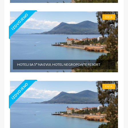
IZDVOJENO
EVIA
HOTELI SA 5* NA EVIJI, HOTEL NEGROPONTE RESORT
IZDVOJENO
EVIA