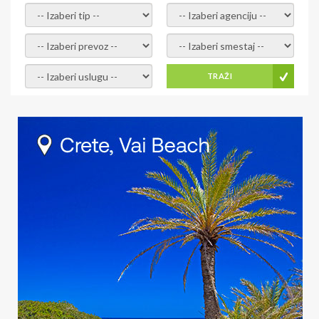
- izaberi tip -
- izaberi agenciju -
- izaberi prevoz -
- Izaberite smestaj -
- Izaberite uslugu -
TRAŽI