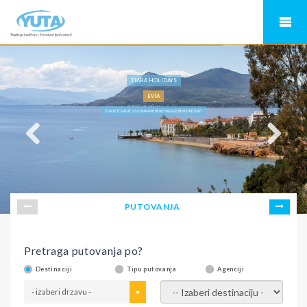
TIARA HOLIDAYS
EVIA
EVIA LETOVANJE 2026, PARAMITHENIO VILLAGE BEACH RESORT
PUTOVANJA
Pretraga putovanja po?
Destinaciji
Tipu putovanja
Agenciji
- izaberi drzavu -
- izaberi destinaciju -