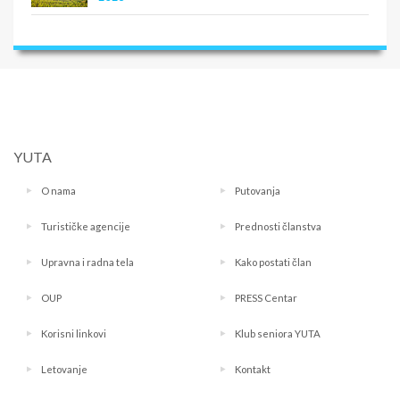
YUTA
O nama
Putovanja
Turističke agencije
Prednosti članstva
Upravna i radna tela
Kako postati član
OUP
PRESS Centar
Korisni linkovi
Klub seniora YUTA
Letovanje
Kontakt