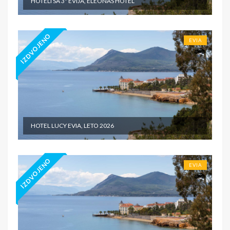
HOTELI SA 3* EVIJA, ELEONAS HOTEL
IZDVOJENO
EVIA
HOTEL LUCY EVIA, LETO 2026
IZDVOJENO
EVIA