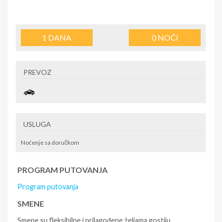
1
DANA
0
NOĆI
PREVOZ
USLUGA
Noćenje sa doručkom
PROGRAM PUTOVANJA
Program putovanja
SMENE
Smene su fleksibilne i prilagođene željama gostiju.