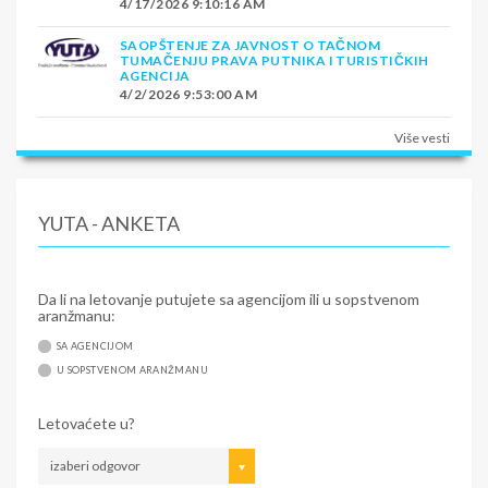
4/17/2026 9:10:16 AM
SAOPŠTENJE ZA JAVNOST O TAČNOM
TUMAČENJU PRAVA PUTNIKA I TURISTIČKIH
AGENCIJA
4/2/2026 9:53:00 AM
Više vesti
YUTA - ANKETA
Da li na letovanje putujete sa agencijom ili u sopstvenom
aranžmanu:
SA AGENCIJOM
U SOPSTVENOM ARANŽMANU
Letovaćete u?
izaberi odgovor