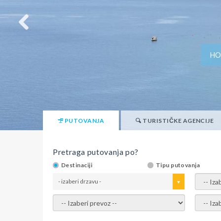
HO
PUTOVANJA
TURISTIČKE AGENCIJE
Pretraga putovanja po?
Destinaciji
Tipu putovanja
- izaberi drzavu -
- izaber
- izaberi prevoz -
- Izaber