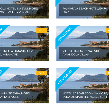
OLJI HOTELI NA EVIJI, HOTEL
PALMARIVA BEACH HOTEL, EVIJA
N BEACH EVIA ISLAND
2026
NO
IZDVOJENO
EVIA
LJNI APARTMANI NA EVIJI,
VILE SA BAZENOM NA EVIJI,
L MIRAMARE
AMANDOLA VILLAS
NO
IZDVOJENO
EVIA
T MINUTE EVIJA, HOTEL
HOTELI SA POGLEDOM NA MORE,
ATTA SEA SIDE
EVIJA, XENIA RESIDENCES & SUITE