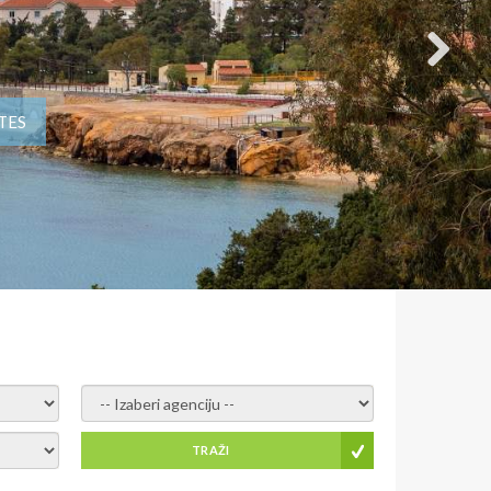
TES
- izaberi agenciju -
TRAŽI