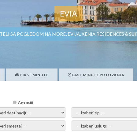
EVIA
TELI SA POGLEDOM NA MORE, EVIJA, XENIA RESIDENCES & SUI
FIRST MINUTE
LAST MINUTE PUTOVANJA
Agenciji
i destinaciju -
- izaberi tip -
ite smestaj -
- Izaberite uslugu -