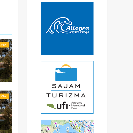
*
€
čke
a
) -
ise
EVIA
EVIA