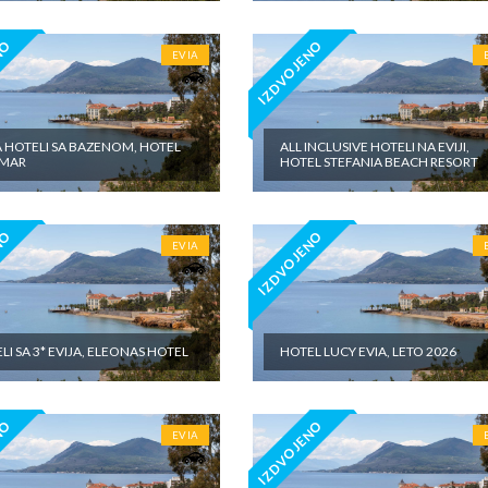
NO
IZDVOJENO
EVIA
A HOTELI SA BAZENOM, HOTEL
ALL INCLUSIVE HOTELI NA EVIJI,
AMAR
HOTEL STEFANIA BEACH RESORT
NO
IZDVOJENO
EVIA
LI SA 3* EVIJA, ELEONAS HOTEL
HOTEL LUCY EVIA, LETO 2026
NO
IZDVOJENO
EVIA