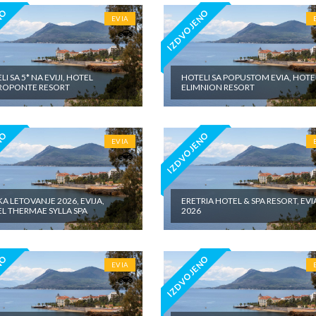
NO
IZDVOJENO
EVIA
I SA 5* NA EVIJI, HOTEL
HOTELI SA POPUSTOM EVIA, HOTE
ROPONTE RESORT
ELIMNION RESORT
NO
IZDVOJENO
EVIA
A LETOVANJE 2026, EVIJA,
ERETRIA HOTEL & SPA RESORT, EVI
L THERMAE SYLLA SPA
2026
NO
IZDVOJENO
EVIA