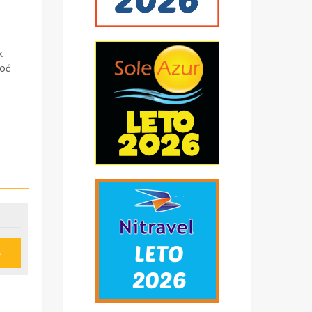
k
noć
e
u
ije
obi,