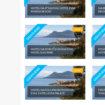
HOTELI SA 4* NA EVIJI, HOTEL EVIA
NAJB
RIVIERA RESORT
BROW
IZDVOJENO
IZDVOJE
EVIA
HOTELI SA DORUČKOM NA EVIJI,
POVO
HOTEL ILIA MARE
HOTE
IZDVOJENO
IZDVOJE
EVIA
HOTELI SA POLUPANSIONOM NA
FIRS
EVIJI, HOTEL KYMI PALACE
THAL