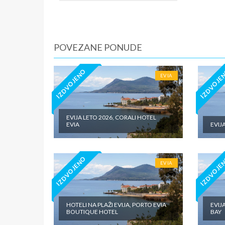
po noćen
iznosi 1
dnevno p
agencije
Covid 19
POVEZANE PONUDE
fakultat
plaćaju u
IZDVOJENO
IZDVOJE
EVIA
EVIJA LETO 2026, CORALI HOTEL
EVIA
EVIJ
IZDVOJENO
IZDVOJE
EVIA
HOTELI NA PLAŽI EVIJA, PORTO EVIA
EVIJ
BOUTIQUE HOTEL
BAY