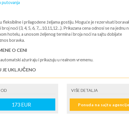
 putovanja
 fleksibilne i prilagođene željama gostiju. Moguće je rezervisati borava
i broj noći (3, 4, 5, 6, 7,...10,11,12…). Prikazana cena odnosi se na jednu 
nom hotelu, a unosom željenog termina i broja noći na sajtu dobijate
znos boravka.
ENE O CENI
automatski ažuriraju i prikazuju u realnom vremenu.
U JE UKLJUČENO
isane i potvrđene usluge u izabranoj smeštajnoj jedinici prema opisu -
je hotelskih sadržaja prema opisu - uslugu rezervacije - organizaciju
 OD
VIŠE DETALJA
ja
U NIJE UKLJUČENO
173
EUR
Ponuda na sajtu agencij
šne takse (naknada za otpornost na klimatsku krizu) na destinaciji, plaćaj
cepciji hotela/apartmana za hotele sa 1* i 2* i nekategorisane sobe /stud
ane iznosi 2€ po sobi, po noćenju za hotele sa 3* iznosi 5€ dnevno po s