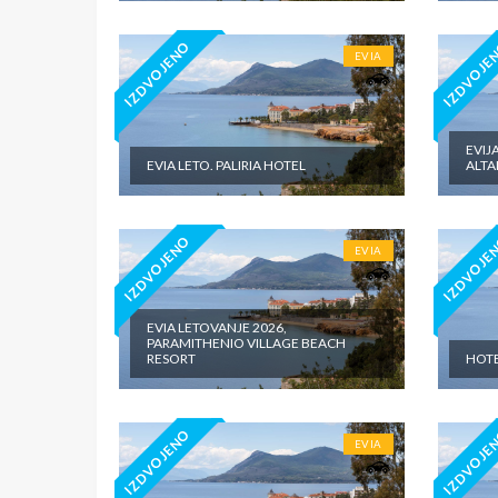
IZDVOJENO
IZDVOJE
EVIA
EVIJ
EVIA LETO. PALIRIA HOTEL
ALT
IZDVOJENO
IZDVOJE
EVIA
EVIA LETOVANJE 2026,
PARAMITHENIO VILLAGE BEACH
RESORT
HOTE
IZDVOJENO
IZDVOJE
EVIA