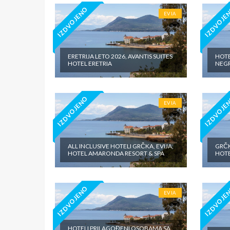
IZDVOJENO
IZDVOJE
EVIA
ERETRIJA LETO 2026, AVANTIS SUITES
HOTEL
HOTEL ERETRIA
NEG
IZDVOJENO
IZDVOJE
EVIA
ALL INCLUSIVE HOTELI GRČKA, EVIJA,
GRČK
HOTEL AMARONDA RESORT & SPA
HOTE
IZDVOJENO
IZDVOJE
EVIA
HOTELI PRILAGOĐENI OSOBAMA SA