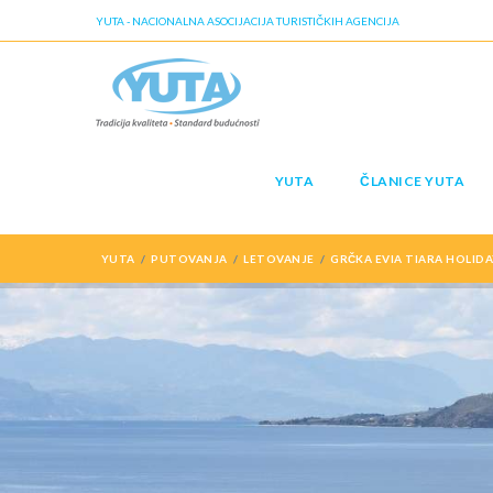
YUTA - NACIONALNA ASOCIJACIJA TURISTIČKIH AGENCIJA
YUTA
ČLANICE YUTA
YUTA
PUTOVANJA
LETOVANJE
GRČKA EVIA TIARA HOLIDA