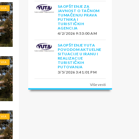
SAOPŠTENJE ZA
EVIA
JAVNOST O TAČNOM
TUMAČENJU PRAVA
PUTNIKA I
TURISTIČKIH
AGENCIJA
4/2/2026 9:53:00 AM
L
SAOPŠTENJE YUTA
POVODOM AKTUELNE
SITUACIJE U IRANU I
REALIZACIJE
TURISTIČKIH
EVIA
PUTOVANJA
3/5/2026 3:41:01 PM
Više vesti
A
EVIA