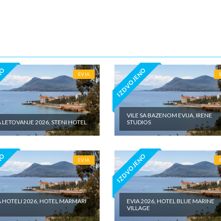
ju za hotele sa 4*iznosi 10€ dnevno po sobi, po noćenju za hotele sa 5
5€ dnevno po sobi, po noćenju za samostalan boravak u vilama iznosi 15
o sobi, po noćenju - putno zdravstveno osiguranje. Preporuka turisti
 Tiara Holidaysje da putnik poseduje navedeno osiguranje, uz pokriće z
 - usluge za koje je predviđena doplata na licumesta (parking, baby cot…
ivne izlete po cenovniku našeg inopartnera na konkretnoj destinaciji koj
 valuti domicilne zemlje na licu mesta. - individualne troškove
NO
IZDVOJENO
EVIA
VILE SA BAZENOM EVIJA, IRENE
A LETOVANJE 2026, STENI HOTEL
STUDIOS
NO
IZDVOJENO
EVIA
A HOTELI 2026, HOTEL MARMARI
EVIA 2026, HOTEL BLUE MARINE
VILLAGE