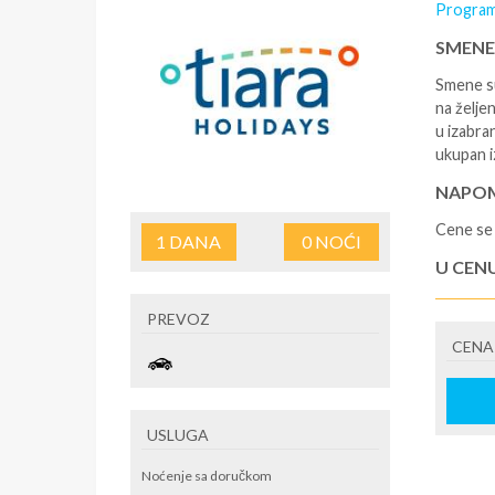
Program
SMENE
Smene su
na željen
u izabra
ukupan i
NAPOM
Cene se 
1
DANA
0
NOĆI
U CEN
- rezerv
PREVOZ
korišćen
CENA
putovan
U CEN
- boravi
USLUGA
se na re
/ apartm
Noćenje sa doručkom