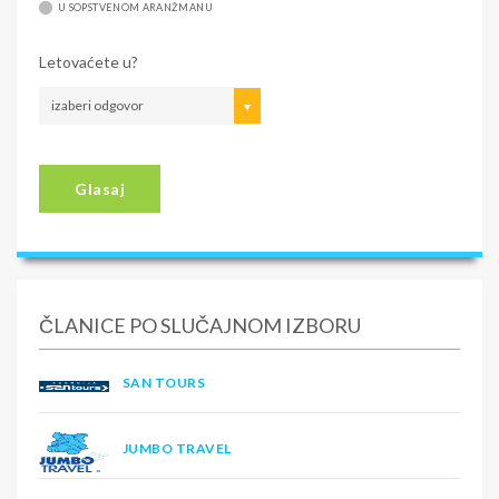
U SOPSTVENOM ARANŽMANU
Letovaćete u?
izaberi odgovor
Glasaj
ČLANICE PO SLUČAJNOM IZBORU
SAN TOURS
JUMBO TRAVEL