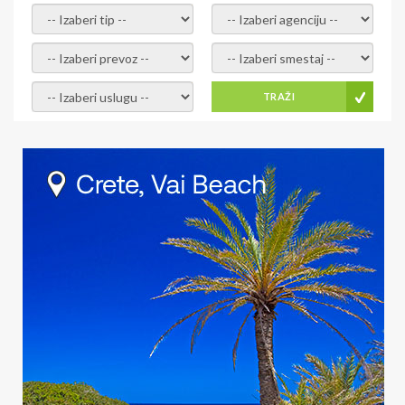
- izaberi tip -
- izaberi agenciju -
- izaberi prevoz -
- Izaberite smestaj -
- Izaberite uslugu -
TRAŽI