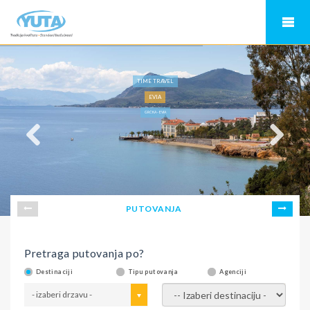
TIME TRAVEL
EVIA
GRČKA - EVIA
PUTOVANJA
Pretraga putovanja po?
Destinaciji
Tipu putovanja
Agenciji
- izaberi drzavu -
- izaberi destinaciju -