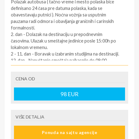
Polazak autobusa ( tačno vreme i mesto polaska bice
definisano 24 časa pre datuma polaska, kada se
obavestavaju putnici ). Noćna vožnja sa usputnim
pauzama radi odmora i obavljanja graničnih i carinskih
formalnosti.
2. dan - Dolazak na destinaciju u prepodnevnim
časovima. Ulazak u smeštajne jedinice posle 15:00h po
lokalnom vremenu.
2 - 11. dan - Boravak u izabranim studijima na destinaciji.
12. dan - Napuštanje smeštaja najkasnije do 09:00
časova. Slobodno vreme. Polazak za Srbiju oko podneva
po lokalnom vremenu (za tačno vreme povratka
CENA OD
informisati se kod predstavnika agencija dan pre
povratka ).
12/13. dan - Dolazak u Srbiju u ranim jutarnjim časovima.
98
EUR
SOPSTVENI prevoz:
1.dan - Dolazak na destinaciju. Obavezno kontaktirati
VIŠE DETALJA
predstavnika na destinaciji ( kontakt telefon se nalazi na
vuceru koji se preuzima u agenciji ),kako bi putnik dobio
Ponuda na sajtu agencije
informacije o smestaju ( broj sobe, spratnost ). Ulaz u