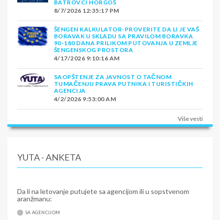
BATROVCI HORGOŠ
8/7/2026 12:35:17 PM
ŠENGEN KALKULATOR-PROVERITE DA LI JE VAŠ
BORAVAK U SKLADU SA PRAVILOM BORAVKA
90-180 DANA PRILIKOM PUTOVANJA U ZEMLJE
ŠENGENSKOG PROSTORA
4/17/2026 9:10:16 AM
SAOPŠTENJE ZA JAVNOST O TAČNOM
TUMAČENJU PRAVA PUTNIKA I TURISTIČKIH
AGENCIJA
4/2/2026 9:53:00 AM
Više vesti
YUTA - ANKETA
Da li na letovanje putujete sa agencijom ili u sopstvenom
aranžmanu:
SA AGENCIJOM