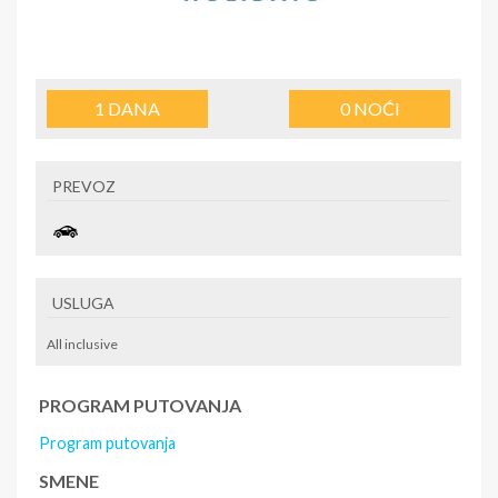
1
DANA
0
NOĆI
PREVOZ
USLUGA
All inclusive
PROGRAM PUTOVANJA
Program putovanja
SMENE