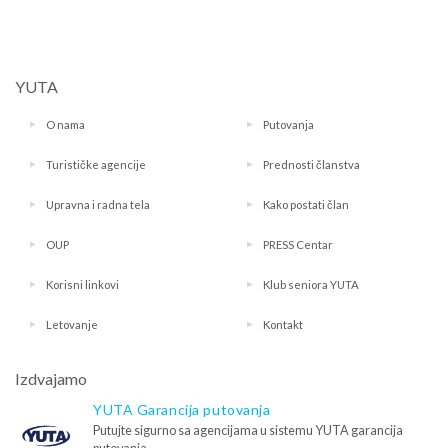
YUTA
O nama
Putovanja
Turističke agencije
Prednosti članstva
Upravna i radna tela
Kako postati član
OUP
PRESS Centar
Korisni linkovi
Klub seniora YUTA
Letovanje
Kontakt
Izdvajamo
YUTA Garancija putovanja
Putujte sigurno sa agencijama u sistemu YUTA garancija