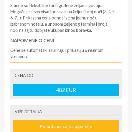
Smene su fleksibilne i prilagođene željama gostiju.
Moguće je rezervisati boravak na željeni broj noći (3, 4, 5,
6, 7…). Prikazana cena odnosi se na jednu noć u
izabranom hotelu, a unosom željenog termina i broja
noći na sajtu dobijate ukupan iznos boravka.
NAPOMENE O CENI
Cene se automatski ažuriraju i prikazuju u realnom
vremenu.
U CENU JE UKLJUČENO
CENA OD
- rezervisane i potvrđene usluge u izabranoj smeštajnoj
jedinici prema opisu - korišćenje hotelskih sadržaja
prema opisu - uslugu rezervacije - organizaciju
482
EUR
putovanja
U CENU NIJE UKLJUČENO
VIŠE DETALJA
- boravišne takse (naknada za otpornost na klimatsku
krizu) na destinaciji, plaćaju se na recepciji
Ponuda na sajtu agencije
hotela/apartmana za hotele sa 1* i 2* i nekategorisane