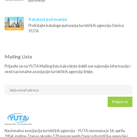
putovanja
Katalozi putovanja
Prelistajte kataloge putovanja turističkih agencija članica
YUTA
Mailing Lista
Prijavite se na YUTA Mailing listu kako biste dobili sve najnovije informacije i
vesti nacionalne asocijacije turističkih agencija Srbije.
Prijavi se
Nacionalna asocijacija turističkih agencija - YUTA osnovana je 16. aprila
1954. godine. Danas okuplja 170 punopravnih članica (turističke agencije i