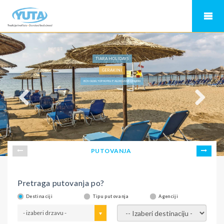
TIARA HOLIDAYS
GERAKINI
IKOS OLIVIA, TOP HOTELI 5* ALL INCLUSIVE GERAKINI
PUTOVANJA
Pretraga putovanja po?
Destinaciji
Tipu putovanja
Agenciji
- izaberi drzavu -
- izaberi destinaciju -