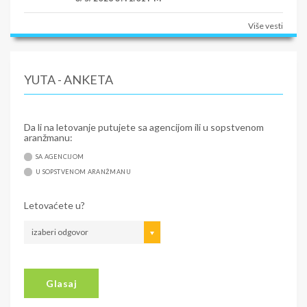
Više vesti
YUTA - ANKETA
Da li na letovanje putujete sa agencijom ili u sopstvenom
aranžmanu:
SA AGENCIJOM
U SOPSTVENOM ARANŽMANU
Letovaćete u?
izaberi odgovor
Glasaj