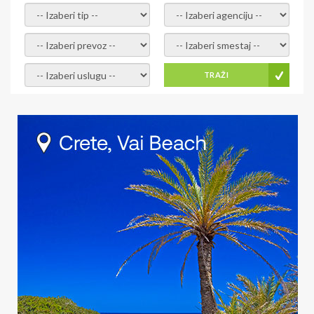
- izaberi tip -
- izaberi agenciju -
- izaberi prevoz -
- Izaberite smestaj -
- Izaberite uslugu -
TRAŽI