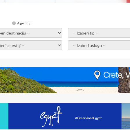
Agenciji
i destinaciju -
- izaberi tip -
ite smestaj -
- Izaberite uslugu -