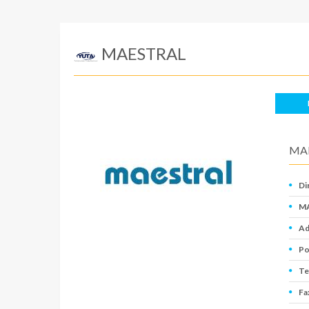
MAESTRAL
MA
Di
MA
Ad
Po
Te
Fa