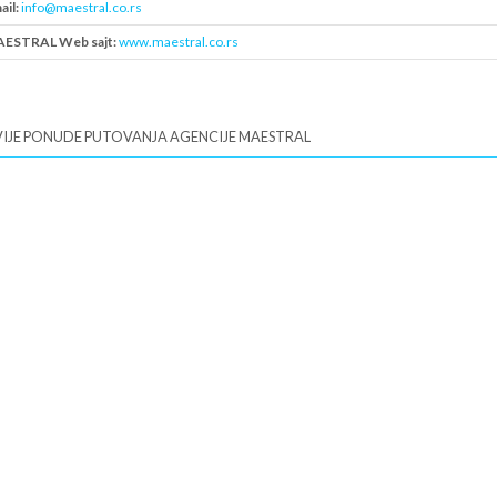
ail:
info@maestral.co.rs
ESTRAL Web sajt:
www.maestral.co.rs
B:
101700363
IJE PONUDE PUTOVANJA AGENCIJE MAESTRAL