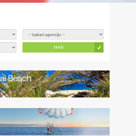
- izaberi agenciju -
TRAŽI