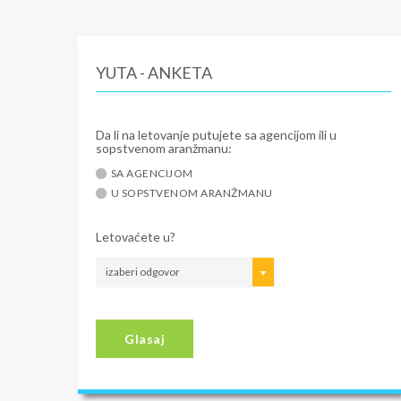
YUTA - ANKETA
Da li na letovanje putujete sa agencijom ili u
sopstvenom aranžmanu:
SA AGENCIJOM
U SOPSTVENOM ARANŽMANU
Letovaćete u?
izaberi odgovor
Glasaj