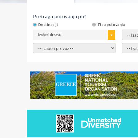
Pretraga putovanja po?
Destinaciji
Tipu putovanja
- izaberi drzavu -
- izaber
- izaberi prevoz -
- Izaber