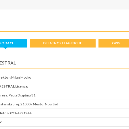
PODACI
DELATNOSTI AGENCIJE
OPIS
ESTRAL
rektor:
Milan Mocko
ESTRAL Licenca:
resa:
Petra Drapšina 31
stanski broj:
21000 /
Mesto:
Novi Sad
lefon:
021/4721244
x: