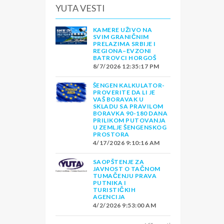
YUTA VESTI
KAMERE UŽIVO NA
SVIM GRANIČNIM
PRELAZIMA SRBIJE I
REGIONA–EVZONI
BATROVCI HORGOŠ
8/7/2026 12:35:17 PM
ŠENGEN KALKULATOR-
PROVERITE DA LI JE
VAŠ BORAVAK U
SKLADU SA PRAVILOM
BORAVKA 90-180 DANA
PRILIKOM PUTOVANJA
U ZEMLJE ŠENGENSKOG
PROSTORA
4/17/2026 9:10:16 AM
SAOPŠTENJE ZA
JAVNOST O TAČNOM
TUMAČENJU PRAVA
PUTNIKA I
TURISTIČKIH
AGENCIJA
4/2/2026 9:53:00 AM