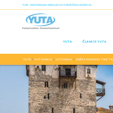
YUTA - NACIONALNA ASOCIJACIJA TURISTIČKIH AGENCIJA
YUTA
ČLANICE YUTA
YUTA
PUTOVANJA
LETOVANJE
GRČKA HALKIDIKI TIME TR