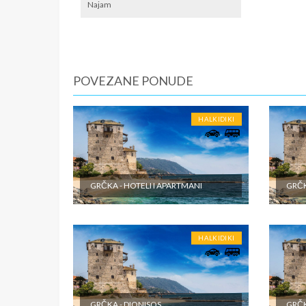
lokalno
Najam
SMENE
Od 7 do 
NAPOM
POVEZANE PONUDE
First mi
U CEN
HALKIDIKI
- Prevoz
opremlje
Smeštaj 
studijim
GRČKA - HOTELI I APARTMANI
GRČK
inopartn
U CEN
HALKIDIKI
- U cenu
plaća se
klima ure
usluge k
toku put
GRČKA - DIONISOS
GRČKA