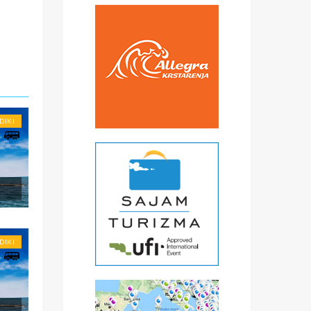
DIKI
i
DIKI
nje
ale
 u