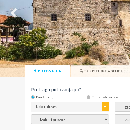
PUTOVANJA
TURISTIČKE AGENCIJE
Pretraga putovanja po?
Destinaciji
Tipu putovanja
- izaberi drzavu -
- izaber
- izaberi prevoz -
- Izaber