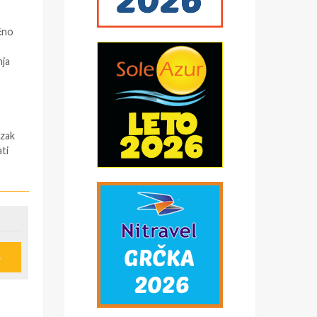
čno
nja
azak
ti
 (
e