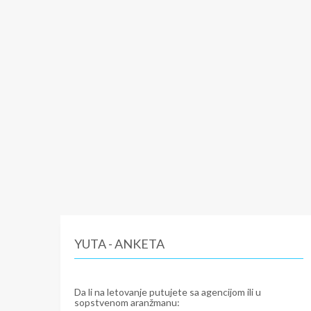
YUTA - ANKETA
Da li na letovanje putujete sa agencijom ili u
sopstvenom aranžmanu: