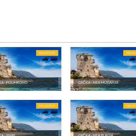
m vremenu.
10-15 noći
ENE O CENI
nute
U JE UKLJUČENO
HALKIDIKI
HALKI
 turističkim autobusom (visokopodni ili dabldeker, audio i video
nost, klima, wi-fi) ili sopstvenim prevozom do odabrane destinacije -
na bazi izabranog broja noćenja u izabranom objektu u
a/apartmanima; - Usluge predstavnika agencije organizatora putovanja il
A - POLIHRONO
GRČKA - NEA MUDANJA
era tokom boravka; - Troškove organizacije i vođstva puta.
U NIJE UKLJUČENO
HALKIDIKI
HALKI
 nije uračunata boravišna taksa. Cena je po smeštajnoj jedinici po danu i
 na licu mesta - Međunarodno putno zdravstveno osiguranje; - Korišće
đaja (cena na upit) - Individualne i ostale troškove putnika, kao i sve ost
oje koristi putnik, a nisu pomenute programom putovanja, a naprave se
a i u toku boravka u objektu.
 - SIVIRI
GRČKA - NEA PLAGIA