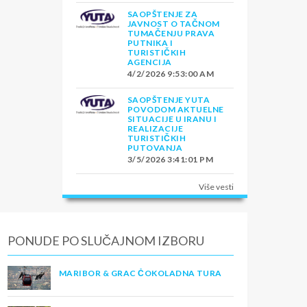
SAOPŠTENJE ZA
JAVNOST O TAČNOM
TUMAČENJU PRAVA
PUTNIKA I
TURISTIČKIH
AGENCIJA
4/2/2026 9:53:00 AM
SAOPŠTENJE YUTA
POVODOM AKTUELNE
SITUACIJE U IRANU I
REALIZACIJE
TURISTIČKIH
PUTOVANJA
3/5/2026 3:41:01 PM
Više vesti
PONUDE PO SLUČAJNOM IZBORU
MARIBOR & GRAC ČOKOLADNA TURA