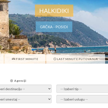
HALKIDIKI
GRČKA - POSIDI
FIRST MINUTE
LAST MINUTE PUTOVANJA
Agenciji
i destinaciju -
- izaberi tip -
ite smestaj -
- Izaberite uslugu -