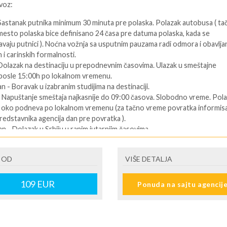
voz:
 Sastanak putnika minimum 30 minuta pre polaska. Polazak autobusa ( ta
mesto polaska bice definisano 24 časa pre datuma polaska, kada se
vaju putnici ). Noćna vožnja sa usputnim pauzama radi odmora i obavlja
 i carinskih formalnosti.
 Dolazak na destinaciju u prepodnevnim časovima. Ulazak u smeštajne
 posle 15:00h po lokalnom vremenu.
an - Boravak u izabranim studijima na destinaciji.
- Napuštanje smeštaja najkasnije do 09:00 časova. Slobodno vreme. Pol
u oko podneva po lokalnom vremenu (za tačno vreme povratka informisa
redstavnika agencija dan pre povratka ).
an - Dolazak u Srbiju u ranim jutarnjim časovima.
ENI prevoz:
 OD
VIŠE DETALJA
Dolazak na destinaciju. Obavezno kontaktirati predstavnika na destinaciji
telefon se nalazi na vuceru koji se preuzima u agenciji ),kako bi putnik
109
EUR
Ponuda na sajtu agencij
formacije o smestaju ( broj sobe, spratnost ). Ulaz u smeštajne jedinice,
:00 časova u određeni tip smeštaja prema uplaćenoj rezervaciji.
 predposlednji dan - boravak na bazi uplaćenih usluga. Slobodno vreme.
i dan. - Napuštanje apartmana/studija najkasnije do 09:00 časova po