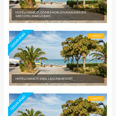
HOTELI HANIOTI, DOMES NORUZ KASSANDRA (EX
GRECOTEL MARGO BAY)
IZDVOJENO
HANIOTI
HOTELI HANIOTI 2026, LAGUNA RESORT
IZDVOJENO
HANIOTI