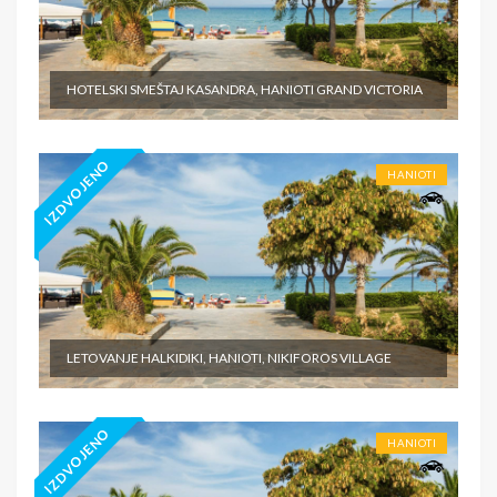
HOTELSKI SMEŠTAJ KASANDRA, HANIOTI GRAND VICTORIA
IZDVOJENO
HANIOTI
LETOVANJE HALKIDIKI, HANIOTI, NIKIFOROS VILLAGE
IZDVOJENO
HANIOTI