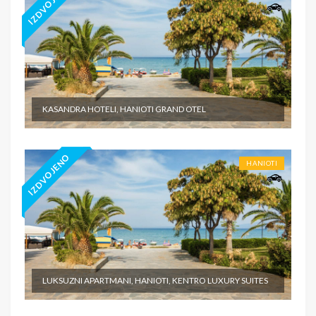
IZDVOJENO
KASANDRA HOTELI, HANIOTI GRAND OTEL
IZDVOJENO
HANIOTI
LUKSUZNI APARTMANI, HANIOTI, KENTRO LUXURY SUITES