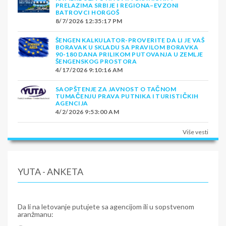
PRELAZIMA SRBIJE I REGIONA–EVZONI
BATROVCI HORGOŠ
8/7/2026 12:35:17 PM
ŠENGEN KALKULATOR-PROVERITE DA LI JE VAŠ
BORAVAK U SKLADU SA PRAVILOM BORAVKA
90-180 DANA PRILIKOM PUTOVANJA U ZEMLJE
ŠENGENSKOG PROSTORA
4/17/2026 9:10:16 AM
SAOPŠTENJE ZA JAVNOST O TAČNOM
TUMAČENJU PRAVA PUTNIKA I TURISTIČKIH
AGENCIJA
4/2/2026 9:53:00 AM
Više vesti
YUTA - ANKETA
Da li na letovanje putujete sa agencijom ili u sopstvenom
aranžmanu: