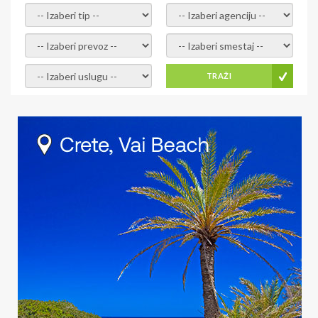
- izaberi tip -
- izaberi agenciju -
- izaberi prevoz -
- Izaberite smestaj -
- Izaberite uslugu -
TRAŽI