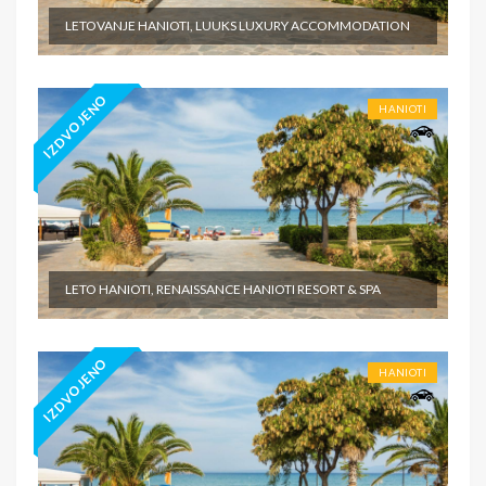
LETOVANJE HANIOTI, LUUKS LUXURY ACCOMMODATION
IZDVOJENO
HANIOTI
LETO HANIOTI, RENAISSANCE HANIOTI RESORT & SPA
IZDVOJENO
HANIOTI