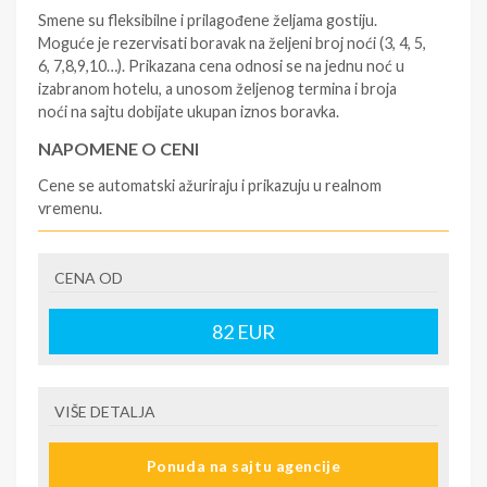
Smene su fleksibilne i prilagođene željama gostiju.
Moguće je rezervisati boravak na željeni broj noći (3, 4, 5,
6, 7,8,9,10…). Prikazana cena odnosi se na jednu noć u
izabranom hotelu, a unosom željenog termina i broja
noći na sajtu dobijate ukupan iznos boravka.
NAPOMENE O CENI
Cene se automatski ažuriraju i prikazuju u realnom
vremenu.
U CENU JE UKLJUČENO
CENA OD
- rezervisane i potvrđene usluge u izabranoj smeštajnoj
jedinici prema opisu - korišćenje hotelskih sadržaja
prema opisu - uslugu rezervacije - organizaciju
82
EUR
putovanja.
U CENU NIJE UKLJUČENO
VIŠE DETALJA
- boravišne takse (naknada za otpornost na klimatsku
krizu) na destinaciji, plaćaju se na recepciji
Ponuda na sajtu agencije
hotela/apartmana za hotele sa 1* i 2* i nekategorisane