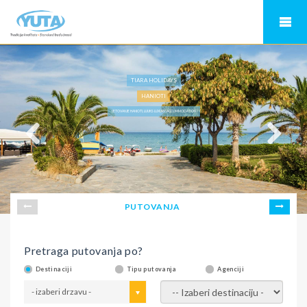
TIARA HOLIDAYS
HANIOTI
LETOVANJE HANIOTI, LUUKS LUXURY ACCOMMODATION
PUTOVANJA
Pretraga putovanja po?
Destinaciji
Tipu putovanja
Agenciji
- izaberi drzavu -
- izaberi destinaciju -