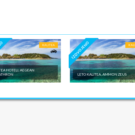
5€ dnevno po sobi, po noćenju za samostalan boravak u vilama iznosi 15
o sobi, po noćenju - putno zdravstveno osiguranje. Preporuka turisti
 Tiara Holidaysje da putnik poseduje navedeno osiguranje, uz pokriće z
 - usluge za koje je predviđena doplata na licumesta (parking, baby cot…
ivne izlete po cenovniku našeg inopartnera na konkretnoj destinaciji koj
 valuti domicilne zemlje na licu mesta. - individualne troškove.
NO
IZDVOJENO
KALITEA
KAL
TEA HOTELI, AEGEAN
ATHRON
LETO KALITEA, AMMON ZEUS