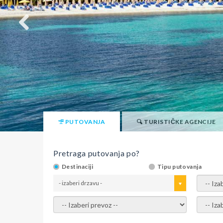
PUTOVANJA
TURISTIČKE AGENCIJE
Pretraga putovanja po?
Destinaciji
Tipu putovanja
- izaberi drzavu -
- izaber
- izaberi prevoz -
- Izaber