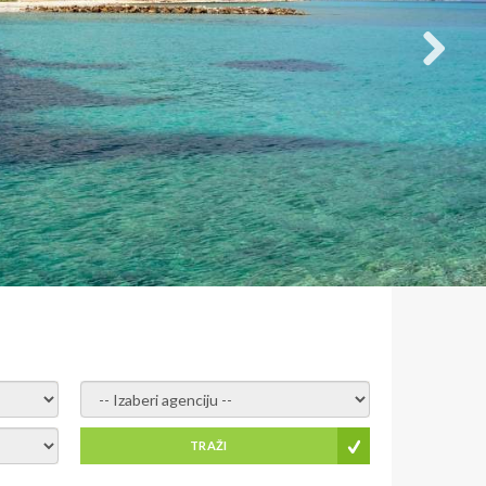
- izaberi agenciju -
TRAŽI