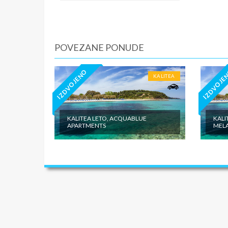
iznosi 1
dnevno p
agencije
Covid 19
POVEZANE PONUDE
fakultat
plaćaju u
IZDVOJENO
IZDVOJE
KALITEA
KALITEA LETO, ACQUABLUE
KALI
APARTMENTS
MEL