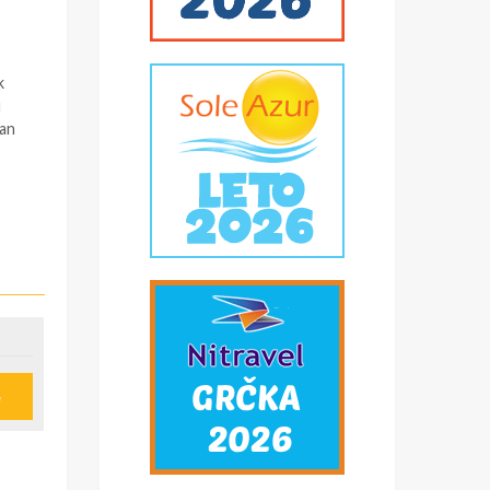
k
u
pan
e
u
ije
obi,
*