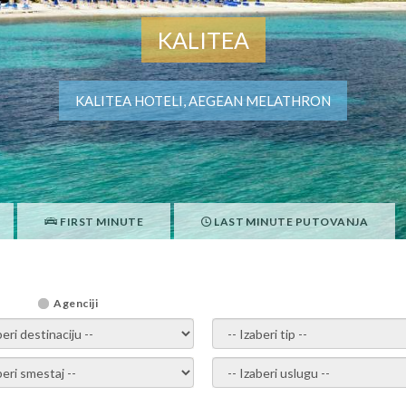
KALITEA
KALITEA HOTELI, AEGEAN MELATHRON
FIRST MINUTE
LAST MINUTE PUTOVANJA
Agenciji
i destinaciju -
- izaberi tip -
ite smestaj -
- Izaberite uslugu -