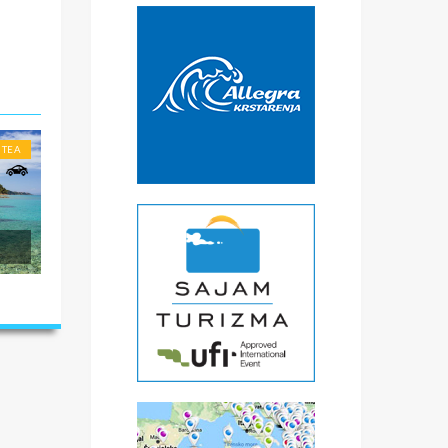
€
čke
a
) -
ise
ITEA