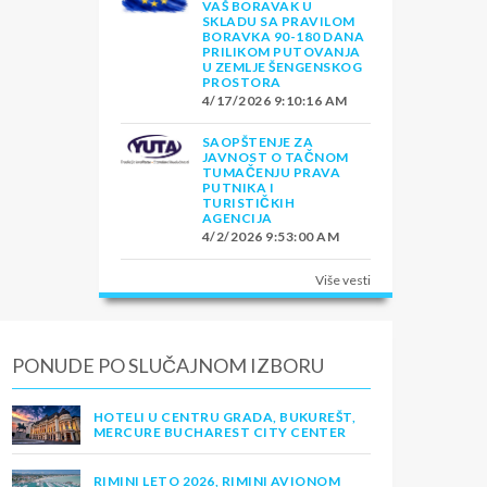
VAŠ BORAVAK U
SKLADU SA PRAVILOM
BORAVKA 90-180 DANA
PRILIKOM PUTOVANJA
U ZEMLJE ŠENGENSKOG
PROSTORA
4/17/2026 9:10:16 AM
SAOPŠTENJE ZA
JAVNOST O TAČNOM
TUMAČENJU PRAVA
PUTNIKA I
TURISTIČKIH
AGENCIJA
4/2/2026 9:53:00 AM
Više vesti
PONUDE PO SLUČAJNOM IZBORU
HOTELI U CENTRU GRADA, BUKUREŠT,
MERCURE BUCHAREST CITY CENTER
RIMINI LETO 2026, RIMINI AVIONOM