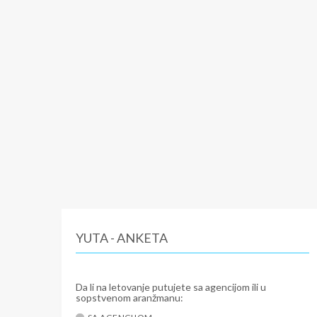
YUTA - ANKETA
Da li na letovanje putujete sa agencijom ili u
sopstvenom aranžmanu: