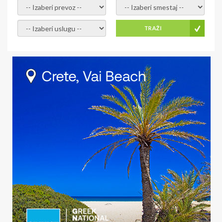
- izaberi prevoz -
- Izaberite smestaj -
- Izaberite uslugu -
TRAŽI