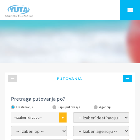
PUTOVANJA
Pretraga putovanja po?
Destinaciji
Tipu putovanja
Agenciji
- izaberi drzavu -
- izaberi destinaciju -
- izaberi tip -
- izaberi agenciju -