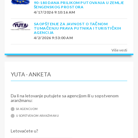
90-180 DANA PRILIKOM PUTOVANJA U ZEMLJE
ŠENGENSKOG PROSTORA
4/17/2026 9:10:16 AM
SAOPŠTENJE ZA JAVNOST O TAČNOM
TUMAČENJU PRAVA PUTNIKA I TURISTIČKIH
AGENCIJA
4/2/2026 9:53:00 AM
Više vesti
YUTA - ANKETA
Da li na letovanje putujete sa agencijom ili u sopstvenom
aranžmanu:
SA AGENCIJOM
U SOPSTVENOM ARANŽMANU
Letovaćete u?