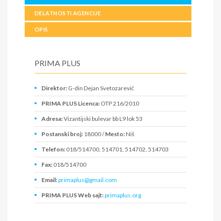
DELATNOSTI AGENCIJE
OPIS
PRIMA PLUS
Direktor:
G-din Dejan Svetozarević
PRIMA PLUS Licenca:
OTP 216/2010
Adresa:
Vizantijski bulevar bb L9 lok 53
Postanski broj:
18000 /
Mesto:
Niš
Telefon:
018/514700, 514701, 514702, 514703
Fax:
018/514700
Email:
primaplus@gmail.com
PRIMA PLUS Web sajt:
primaplus.org
PIB:
102127963