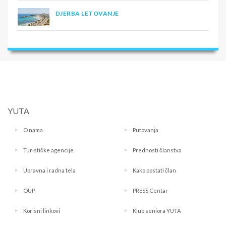
DJERBA LETOVANJE
YUTA
O nama
Putovanja
Turističke agencije
Prednosti članstva
Upravna i radna tela
Kako postati član
OUP
PRESS Centar
Korisni linkovi
Klub seniora YUTA