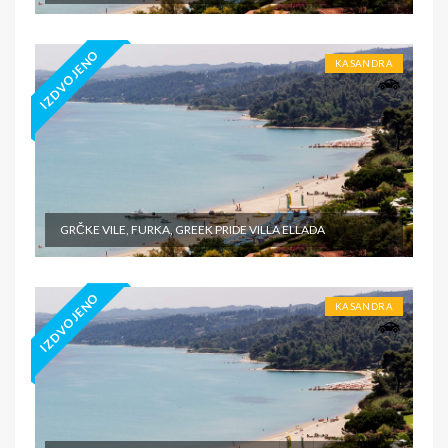
IZDVOJENO
KASANDRA
GRČKE VILE, FURKA, GREEK PRIDE VILLA ELLADA
IZDVOJENO
KASANDRA