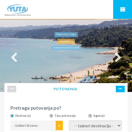
TIARA HOLIDAYS
KASANDRA
KASANDRA HOTELSKI SMEŠTAJ, MENDI
PUTOVANJA
Pretraga putovanja po?
Destinaciji
Tipu putovanja
Agenciji
- izaberi drzavu -
- izaberi destinaciju -