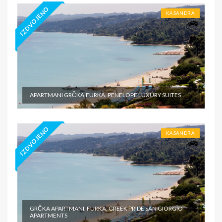
IZDVOJENO
KASANDRA
APARTMANI GRČKA,FURKA, PENELOPE LUXURY SUITES
IZDVOJENO
KASANDRA
GRČKA APARTMANI, FURKA, GREEK PRIDE SAN GIORGIO
APARTMENTS