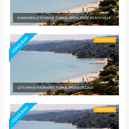
KASANDRA LETOVANJE, FURKA, GREEK PRIDE BEACH VILLA
IZDVOJENO
KASANDRA
LETOVANJE KASANDRA, FURKA, PALMA VILLAGE
IZDVOJENO
KASANDRA