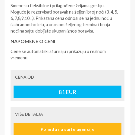
Smene su fleksibilne i prilagođene željama gostiju.
Moguće je rezervisati boravak na željeni broj noći (3, 4, 5,
6, 7,8,9,10…). Prikazana cena odnosi se na jednu noć u
izabranom hotelu, a unosom željenog termina i broja
noći na sajtu dobijate ukupan iznos boravka.
NAPOMENE O CENI
Cene se automatski ažuriraju i prikazuju u realnom
vremenu.
U CENU JE UKLJUČENO
CENA OD
- rezervisane i potvrđene usluge u izabranoj smeštajnoj
jedinici prema opisu - korišćenje hotelskih sadržaja
prema opisu - uslugu rezervacije - organizaciju
81
EUR
putovanja.
U CENU NIJE UKLJUČENO
VIŠE DETALJA
- boravišne takse (naknada za otpornost na klimatsku
krizu) na destinaciji, plaćaju se na recepciji
Ponuda na sajtu agencije
hotela/apartmana za hotele sa 1* i 2* i nekategorisane