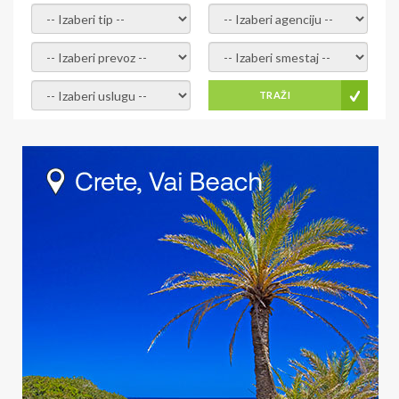
- izaberi tip -
- izaberi agenciju -
- izaberi prevoz -
- Izaberite smestaj -
- Izaberite uslugu -
TRAŽI