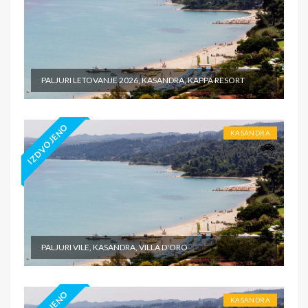
PALJURI LETOVANJE 2026, KASANDRA, KAPPA RESORT
IZDVOJENO
KASANDRA
PALJURI VILE, KASANDRA, VILLA D'ORO
KASANDRA