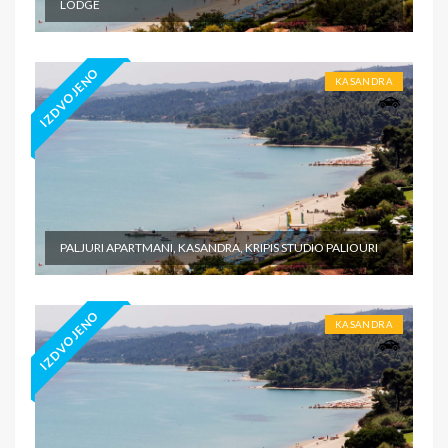
LODGE
IZDVOJENO
KASANDRA
PALJURI APARTMANI, KASANDRA, KRIPIS STUDIO PALIOURI
IZDVOJENO
KASANDRA