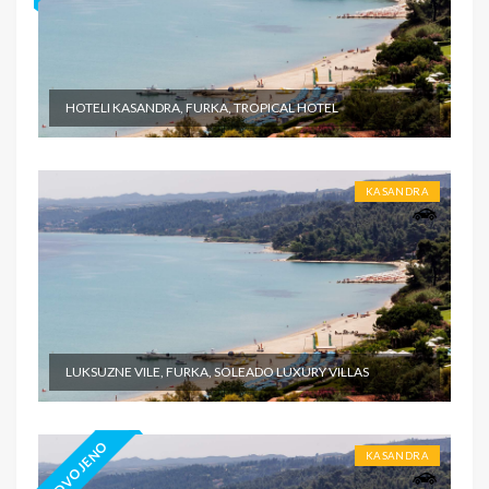
HOTELI KASANDRA, FURKA, TROPICAL HOTEL
KASANDRA
LUKSUZNE VILE, FURKA, SOLEADO LUXURY VILLAS
IZDVOJENO
KASANDRA