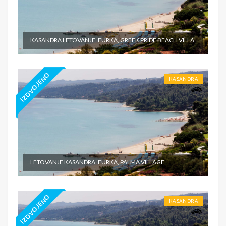
KASANDRA LETOVANJE, FURKA, GREEK PRIDE BEACH VILLA
IZDVOJENO
KASANDRA
LETOVANJE KASANDRA, FURKA, PALMA VILLAGE
IZDVOJENO
KASANDRA