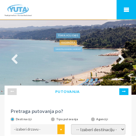
TIARA HOLIDAYS
KASANDRA
SANI HOTELI, KASANDRA, SANI BEACH
PUTOVANJA
Pretraga putovanja po?
Destinaciji
Tipu putovanja
Agenciji
- izaberi drzavu -
- izaberi destinaciju -