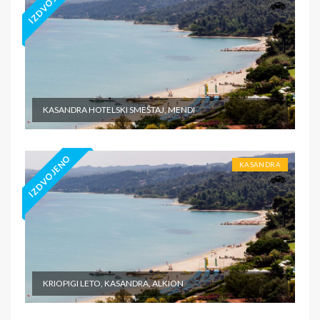
IZDVOJENO
KASANDRA HOTELSKI SMEŠTAJ, MENDI
IZDVOJENO
KASANDRA
KRIOPIGI LETO, KASANDRA, ALKION