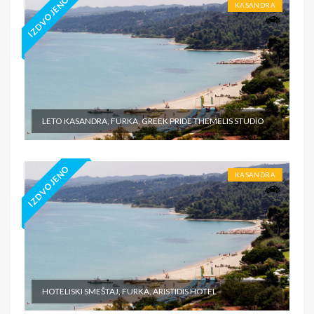
IZDVOJENO
KASANDRA
LETO KASANDRA, FURKA, GREEK PRIDE THEMELIS STUDIO
IZDVOJENO
KASANDRA
HOTELISKI SMEŠTAJ, FURKA, ARISTIDIS HOTEL