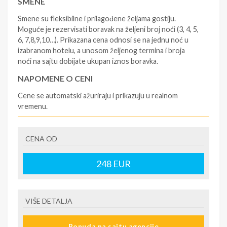
SMENE
Smene su fleksibilne i prilagođene željama gostiju.
Moguće je rezervisati boravak na željeni broj noći (3, 4, 5,
6, 7,8,9,10…). Prikazana cena odnosi se na jednu noć u
izabranom hotelu, a unosom željenog termina i broja
noći na sajtu dobijate ukupan iznos boravka.
NAPOMENE O CENI
Cene se automatski ažuriraju i prikazuju u realnom
vremenu.
U CENU JE UKLJUČENO
CENA OD
- rezervisane i potvrđene usluge u izabranoj smeštajnoj
jedinici prema opisu - korišćenje hotelskih sadržaja
prema opisu - uslugu rezervacije - organizaciju
248
EUR
putovanja.
U CENU NIJE UKLJUČENO
VIŠE DETALJA
- boravišne takse (naknada za otpornost na klimatsku
krizu) na destinaciji, plaćaju se na recepciji
Ponuda na sajtu agencije