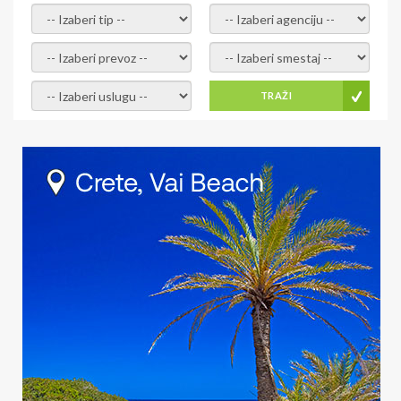
- izaberi tip -
- izaberi agenciju -
- izaberi prevoz -
- Izaberite smestaj -
- Izaberite uslugu -
TRAŽI