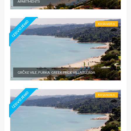
APARTMENTS
IZDVOJENO
KASANDRA
GRČKE VILE, FURKA, GREEK PRIDE VILLA ELLADA
IZDVOJENO
KASANDRA