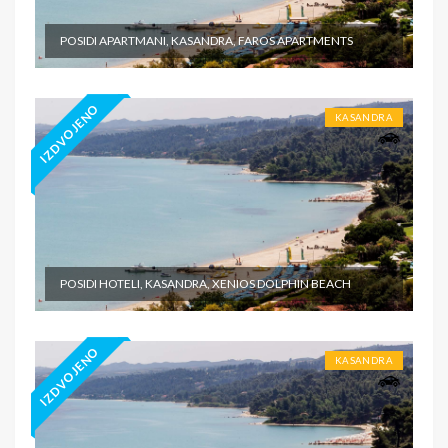
POSIDI APARTMANI, KASANDRA, FAROS APARTMENTS
IZDVOJENO
KASANDRA
POSIDI HOTELI, KASANDRA, XENIOS DOLPHIN BEACH
IZDVOJENO
KASANDRA